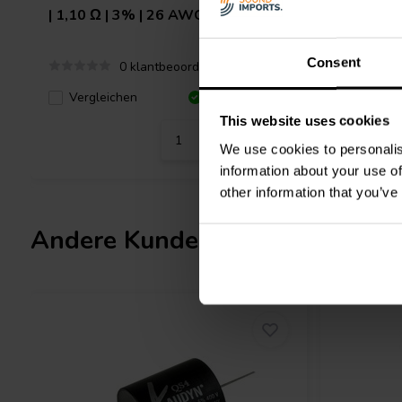
| 1,10 Ω | 3% | 26 AWG
| 0,29 Ω 
Consent
0 klantbeoordelingen
Verglei
Vergleichen
10+ Auf Lager
This website uses cookies
We use cookies to personalis
information about your use of
other information that you’ve
Andere Kunden kauften auch