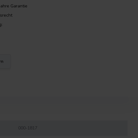
Jahre Garantie
srecht
g:
rn
000-1817