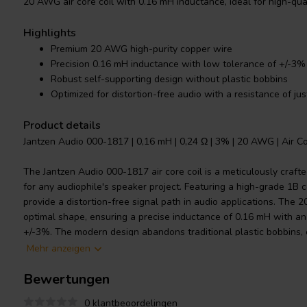
20 AWG air core coil with 0.16 mH inductance, ideal for high-qua
Highlights
Premium 20 AWG high-purity copper wire
Precision 0.16 mH inductance with low tolerance of +/-3%
Robust self-supporting design without plastic bobbins
Optimized for distortion-free audio with a resistance of jus
Product details
Jantzen Audio 000-1817 | 0,16 mH | 0,24 Ω | 3% | 20 AWG | Air Co
The Jantzen Audio 000-1817 air core coil is a meticulously craf
for any audiophile's speaker project. Featuring a high-grade 1B co
provide a distortion-free signal path in audio applications. The 
optimal shape, ensuring a precise inductance of 0.16 mH with an
+/-3%. The modern design abandons traditional plastic bobbins, o
supporting coil that maintains form and function over time. The
Mehr anzeigen
self-bonding topcoat, making it easily solderable while adhering
Bewertungen
to IEC 60317-35 and DIN EN 60317-35. With a resistance of only 0.
engineered to minimize loss and maintain the integrity of the audi
0 klantbeoordelingen