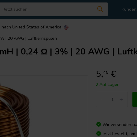
Kunden
n nach
United States of America
 3% | 20 AWG | Luftkernspulen
mH | 0,24 Ω | 3% | 20 AWG | Luft
5,
€
45
2 Auf Lager
-
+
Wir versenden n
Jetzt bestellt, a