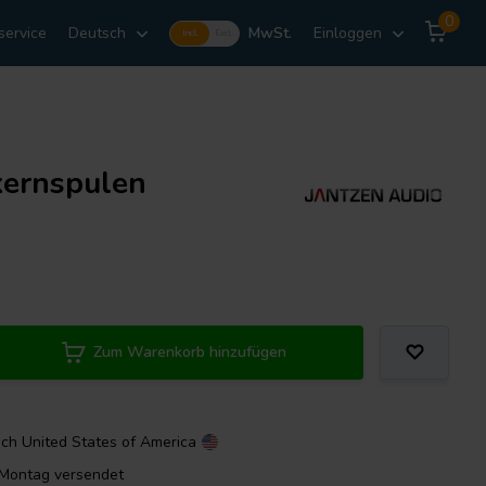
0
service
Deutsch
MwSt.
Einloggen
Incl.
Excl.
kernspulen
Zum Warenkorb hinzufügen
ach
United States of America
m Montag versendet