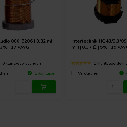
Audio
000-5206 | 0,82 mH
Intertechnik
HQ43/3.3/095
| 3% | 17 AWG
mH | 0,37 Ω | 5% | 19 AW
0 klantbeoordelingen
1 klantbeoordelin
chen
Vergleichen
1 Auf Lager
4