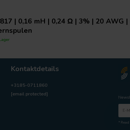
817 | 0,16 mH | 0,24 Ω | 3% | 20 AWG |
ernspulen
Lager
Kontaktdetails
+3185-0711860
[email protected]
Newsl
* Read 