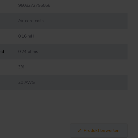
9508272796566
Air core coils
0.16 mH
nd
0.24 ohms
3%
20 AWG
Produkt bewerten