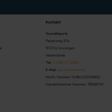
Kontakt
SoundImports
Peizerweg 97a
le
9727AJ Groningen
Niederlande
Tel:
+3185-0711860
E-Mail:
[email protected]
MwSt. Nummer: NL861325254B01
Handelskammer Nummer: 78268753