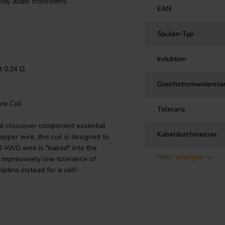
lity audio crossovers.
EAN
Spulen-Typ
Induktion
t 0.24 Ω
Gleichstromwidersta
re Coil
Toleranz
ted crossover component essential
Kabeldurchmesser
pper wire, this coil is designed to
20 AWG wire is "baked" into the
Mehr anzeigen
 impressively low tolerance of
pting instead for a self-
 enameled copper wire features a
 to class 155 standards according
24 Ω, this air core coil is
o signal, allowing for a clear and