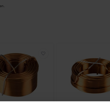
n..
Audio
000-1104 | 0,39 mH
Jantzen Audio
000-1321 |