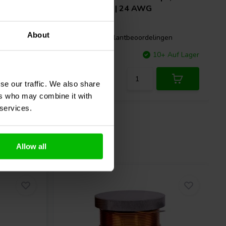
| 0,75 Ω | 3% | 24 AWG
About
gen
0 klantbeoordelingen
+ Auf Lager
Vergleichen
10+ Auf Lager
se our traffic. We also share
ers who may combine it with
 services.
Allow all