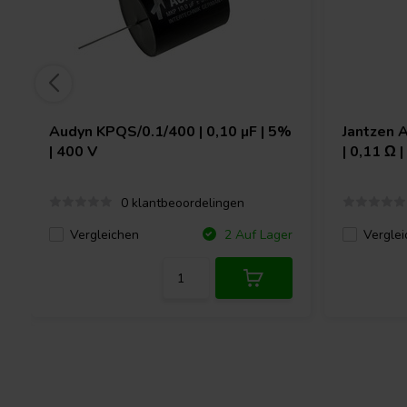
Audyn
KPQS/0.1/400 | 0,10 µF | 5%
Jantzen 
| 400 V
| 0,11 Ω 
0 klantbeoordelingen
Vergleichen
Verglei
2 Auf Lager