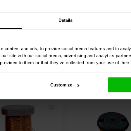
| 3% | 18 AWG
| 0,79 Ω | 3% | 24 AWG
Details
5 klantbeoordelingen
0 klantbeoordelin
chen
8 Auf Lager
Vergleichen
10
e content and ads, to provide social media features and to analy
 our site with our social media, advertising and analytics partn
 provided to them or that they’ve collected from your use of their
Customize