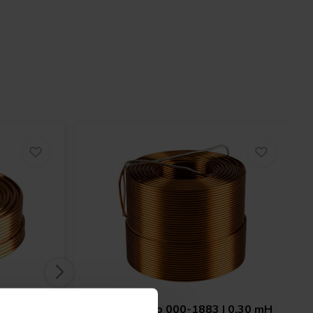
 0,33 mH
Jantzen Audio
000-1883 | 0,30 mH