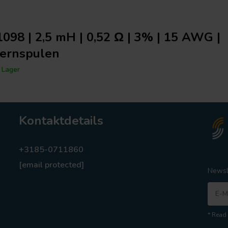
098 | 2,5 mH | 0,52 Ω | 3% | 15 AWG |
kernspulen
 Lager
Kontaktdetails
+3185-0711860
[email protected]
Newsl
* Read 