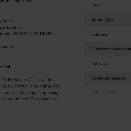
-purity copper wire.
EAN
Spulen-Typ
y audio
stic bobbins
nt with IEC 60317-35, DIN EN
Induktion
formance
Gleichstromwidersta
Toleranz
e Coil
Kabeldurchmesser
1098 Air Core Coil is an ideal
lously crafted using high-purity,
Mehr anzeigen
a modern, self-supporting design
ble and efficient. The enameled
t meets the standards of IEC
liability. With a low inductance
 making it the perfect component