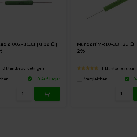
Audio
002-0133 | 0,56 Ω |
Mundorf
MR10-33 | 33 Ω |
%
2%
0 klantbeoordelingen
1 klantbeoordelin
chen
10 Auf Lager
Vergleichen
10