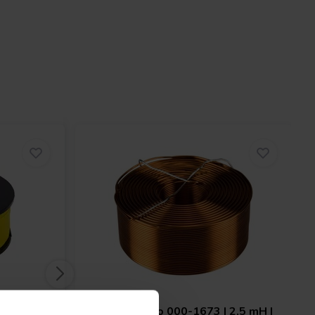
 | 2,0 mH
Jantzen Audio
000-1673 | 2,5 mH |