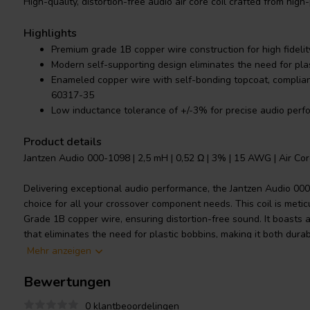
High-quality, distortion-free audio air core coil crafted from high
Highlights
Premium grade 1B copper wire construction for high fidelit
Modern self-supporting design eliminates the need for pla
Enameled copper wire with self-bonding topcoat, complia
60317-35
Low inductance tolerance of +/-3% for precise audio per
Product details
Jantzen Audio 000-1098 | 2,5 mH | 0,52 Ω | 3% | 15 AWG | Air Cor
Delivering exceptional audio performance, the Jantzen Audio 000-
choice for all your crossover component needs. This coil is meticu
Grade 1B copper wire, ensuring distortion-free sound. It boasts 
that eliminates the need for plastic bobbins, making it both dura
copper wire is solderable and features a self-bonding topcoat. I
Mehr anzeigen
60317-35 and DIN EN 60317-35, ensuring you of its quality and re
Bewertungen
tolerance of +/-3%, this coil ensures precise audio performance,
for your audio system.
0 klantbeoordelingen