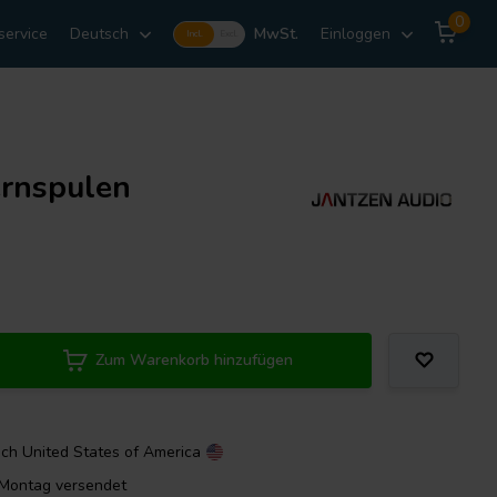
0
service
Deutsch
MwSt.
Einloggen
Incl.
Excl.
ernspulen
Zum Warenkorb hinzufügen
ach
United States of America
m Montag versendet