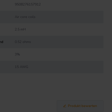
9508276157912
Air core coils
2.5 mH
nd
0.52 ohms
3%
15 AWG
Produkt bewerten