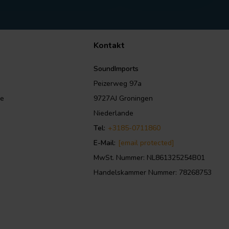
Kontakt
SoundImports
Peizerweg 97a
le
9727AJ Groningen
Niederlande
Tel:
+3185-0711860
E-Mail:
[email protected]
MwSt. Nummer: NL861325254B01
Handelskammer Nummer: 78268753