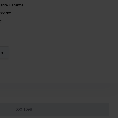
Jahre Garantie
srecht
g:
rn
000-1098