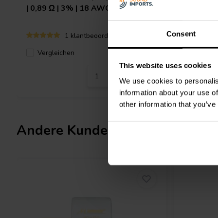
| 0,89 Ω | 3% | 18 AWG
5,1 Ω | 
Consent
1 klantbeoordelingen
Vergleichen
Verglei
3 Auf Lager
This website uses cookies
We use cookies to personalis
information about your use of
other information that you’ve
Andere Kunden kauften auch