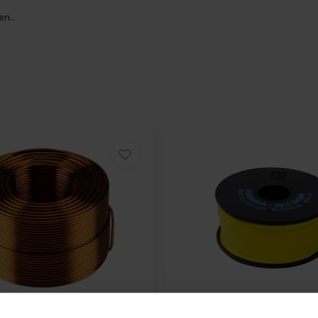
n..
Audio
000-1748 | 20 mH |
Intertechnik
LU78/2.0/140