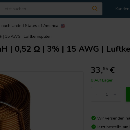
Kunden
n nach
United States of America
3% | 15 AWG | Luftkernspulen
H | 0,52 Ω | 3% | 15 AWG | Luftk
33,
€
95
8 Auf Lager
-
+
Wir versenden n
Jetzt bestellt, a