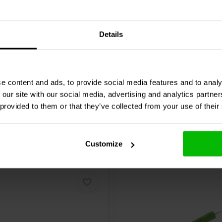
3% | 20 AWG
| 0,41 Ω | 3% | 15 AWG
Details
1 klantbeoordelingen
0 klantbeoordelin
chen
Vergleichen
2 Auf Lager
2
e content and ads, to provide social media features and to analy
 our site with our social media, advertising and analytics partn
 provided to them or that they’ve collected from your use of their
Customize