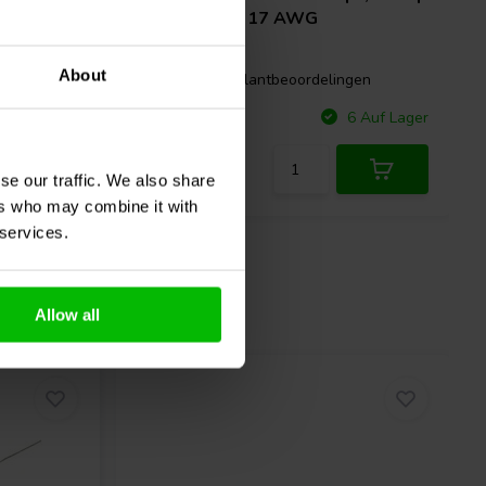
0,65 Ω | 3% | 17 AWG
About
gen
1 klantbeoordelingen
Vergleichen
 Auf Lager
6 Auf Lager
se our traffic. We also share
ers who may combine it with
 services.
Allow all