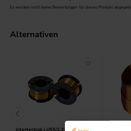
Es wurden noch keine Bewertungen für dieses Produkt abgegebe
Alternativen
Intertechnik
LU55/2.2/100 | 2,2 mH
Jantzen 