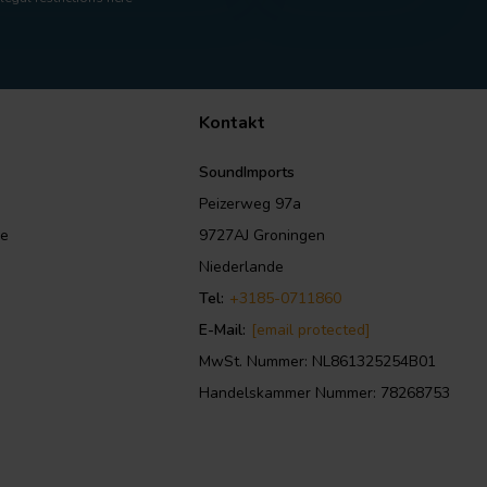
Kontakt
SoundImports
Peizerweg 97a
le
9727AJ Groningen
Niederlande
Tel:
+3185-0711860
E-Mail:
[email protected]
MwSt. Nummer: NL861325254B01
Handelskammer Nummer: 78268753