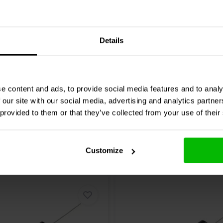
Audio
002-0016 | 0,56 Ω |
Jantzen Audio
002-0892 | 
20 W | 5%
Details
1 klantbeoordelingen
2 klantbeoordelin
chen
1 Auf Lager
Vergleichen
10
e content and ads, to provide social media features and to analy
 our site with our social media, advertising and analytics partn
 provided to them or that they’ve collected from your use of their
Customize