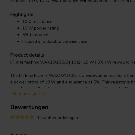
A robust 10 Ω, 10 W, 5% Tolerance Wirewound Resistor from I.T. 
Highlights
10 Ω resistance
10 W power rating
5% tolerance
Housed in a durable ceramic case
Product details
I.T. Intertechnik WAX10/10.0/5 | 10 Ω | 10 W | 5% | Wirewound Re
The I.T. Intertechnik WAX10/10.0/5 is a wirewound resistor offer
a power rating of 10 W and a tolerance of 5%. This resistor is h
providing excellent heat dissipation and superior longevity. The
Mehr anzeigen
in crossover components, providing reliable performance and cons
wire connections are robust and tinned, ensuring a stable conne
Bewertungen
WAX10/10.0/5 resistor is a testament to I.T. Intertechnik's commitm
performance and a long lifespan for your electronic components.
1 klantbeoordelingen
I.T. Intertechnik Artikelnummer: 1342362
5
von 5