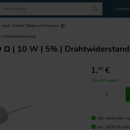
Kunden
n nach
United States of America
% | Drahtwiderstand
 Ω | 10 W | 5% | Drahtwiderstand
1,
€
49
10+ Auf Lager
-
+
Wir versenden n
Vor 16:00 Uhr bes