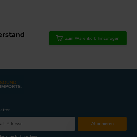
erstand
Zum Warenkorb hinzufügen
etter
Abonnieren
legal restrictions here