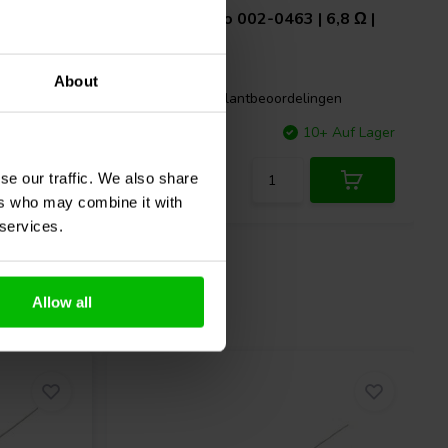
1,5 Ω |
Jantzen Audio
002-0463 | 6,8 Ω |
10 W | 5%
About
gen
1 klantbeoordelingen
+ Auf Lager
Vergleichen
10+ Auf Lager
se our traffic. We also share
ers who may combine it with
 services.
Allow all