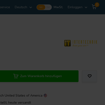
0
service
Deutsch
MwSt.
Einloggen
Incl.
Excl.
Zum Warenkorb hinzufügen
ach
United States of America
tellt, heute versandt