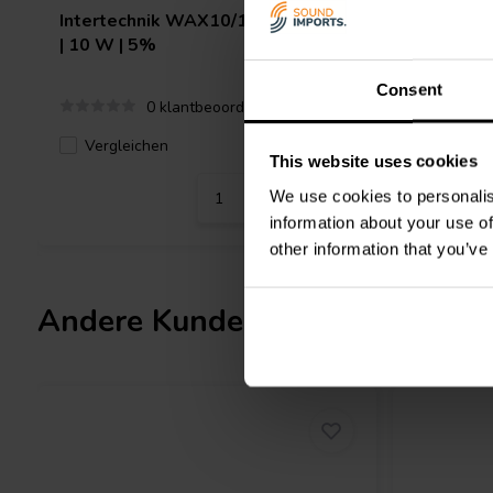
Intertechnik
WAX10/100/5 | 100 Ω
Jantzen 
| 10 W | 5%
5 W | 1%
Consent
0 klantbeoordelingen
Vergleichen
Verglei
5 Auf Lager
This website uses cookies
We use cookies to personalis
information about your use of
other information that you’ve
Andere Kunden kauften auch