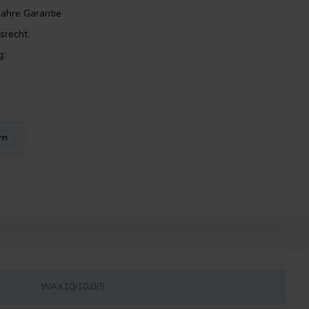
Jahre Garantie
srecht
g:
rn
WAX10/10.0/5