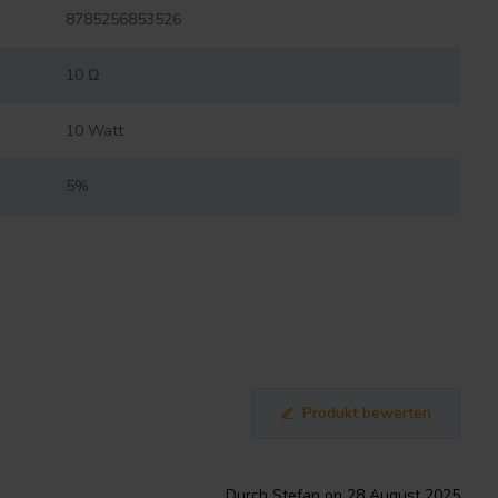
8785256853526
10 Ω
10 Watt
5%
Produkt bewerten
Durch Stefan on 28 August 2025