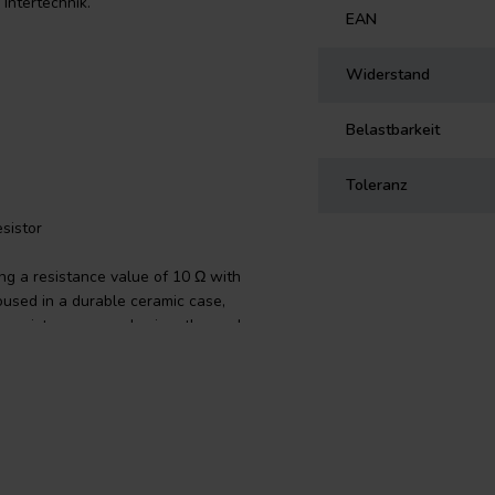
Intertechnik.
EAN
Widerstand
Belastbarkeit
Toleranz
sistor
ing a resistance value of 10 Ω with
oused in a durable ceramic case,
se resistors are predominantly used
istent quality. The axial copper
ction and good conductivity. The
ent to quality, offering reliable