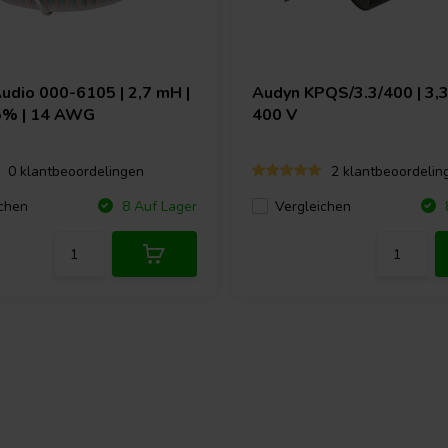
Audio
000-6105 | 2,7 mH |
Audyn
KPQS/3.3/400 | 3,3
 5% | 14 AWG
400 V
0 klantbeoordelingen
2 klantbeoordelin
chen
Vergleichen
8 Auf Lager
8