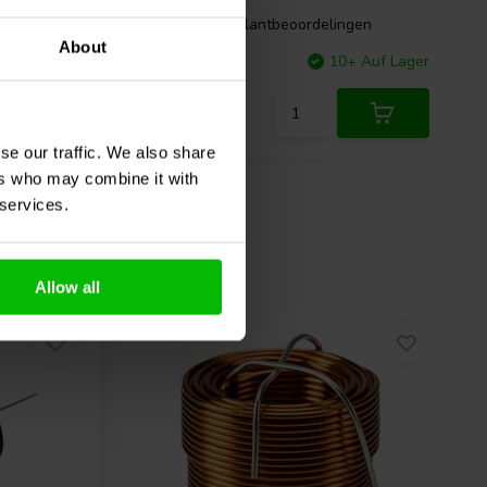
gen
0 klantbeoordelingen
About
 Auf Lager
Vergleichen
10+ Auf Lager
se our traffic. We also share
ers who may combine it with
 services.
Allow all