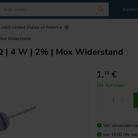
Kunden
n nach
United States of America
 Mox Widerstand
Ω | 4 W | 2% | Mox Widerstand
1,
€
19
10+ Auf Lager
-
+
Wir versenden n
Vor 16:00 Uhr bes