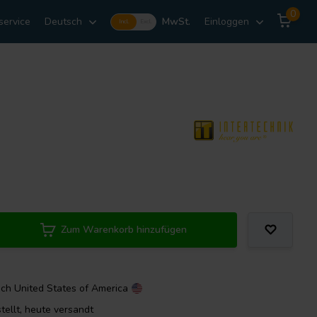
0
service
Deutsch
MwSt.
Einloggen
Incl.
Excl.
Zum Warenkorb hinzufügen
ach
United States of America
tellt, heute versandt