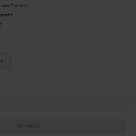
Jahre Garantie
srecht
g:
rn
MOX04/3.3