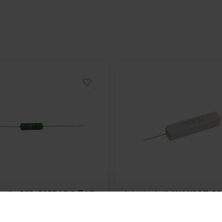
Audio
002-0055 | 2,0 Ω | 5
Intertechnik
WAX20/3.90/
Ω | 20 W | 5%