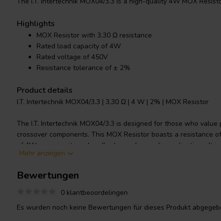
The I.T. Intertechnik MOX04/3.3 is a high-quality 4W MOX Resisto
Highlights
MOX Resistor with 3.30 Ω resistance
Rated load capacity of 4W
Rated voltage of 450V
Resistance tolerance of ± 2%
Product details
I.T. Intertechnik MOX04/3.3 | 3,30 Ω | 4 W | 2% | MOX Resistor
The I.T. Intertechnik MOX04/3.3 is designed for those who value pre
crossover components. This MOX Resistor boasts a resistance of
of 4W, ensuring it can handle demanding audio applications. It is
Mehr anzeigen
making it suitable for a wide range of electronics. The resistor f
2%, meaning it provides highly accurate resistance values. It m
Bewertungen
tinned copper wire connections for excellent conductivity and mi
a testament to I.T. Intertechnik's commitment to quality and perf
0 klantbeoordelingen
Es wurden noch keine Bewertungen für dieses Produkt abgegebe
I.T. Intertechnik Artikelnummer: 1341932