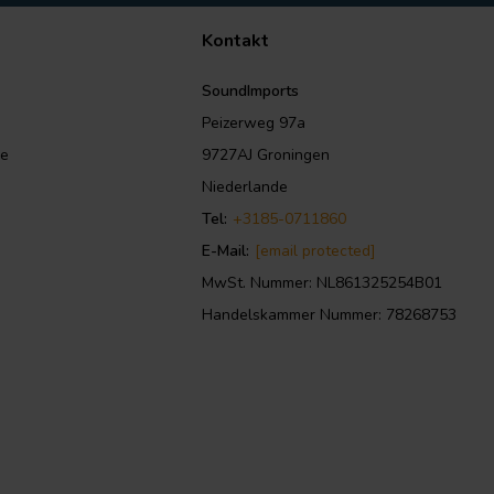
Kontakt
SoundImports
Peizerweg 97a
le
9727AJ Groningen
Niederlande
Tel:
+3185-0711860
E-Mail:
[email protected]
MwSt. Nummer: NL861325254B01
Handelskammer Nummer: 78268753