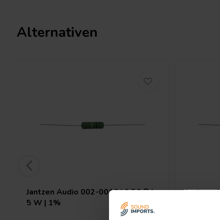
Alternativen
Jantzen Audio
002-0016 | 0,56 Ω |
Jantzen 
5 W | 1%
W | 1%