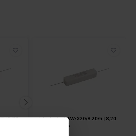
5 | 3,90
Intertechnik
WAX20/8.20/5 | 8,20
Ω | 20 W | 5%