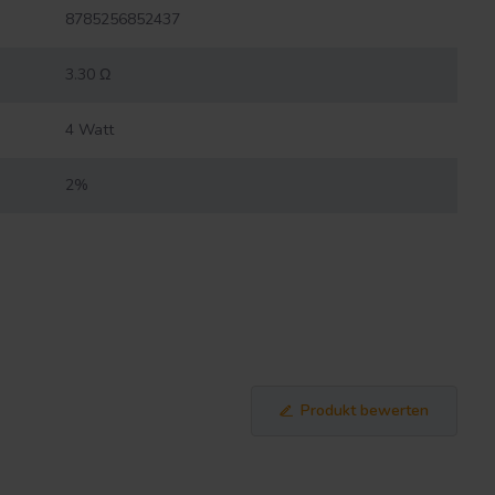
8785256852437
3.30 Ω
4 Watt
2%
Produkt bewerten