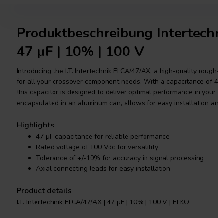
Produktbeschreibung Intertech
47 µF | 10% | 100 V
Introducing the I.T. Intertechnik ELCA/47/AX, a high-quality rough-
for all your crossover component needs. With a capacitance of 4
this capacitor is designed to deliver optimal performance in your
encapsulated in an aluminum can, allows for easy installation a
Highlights
47 µF capacitance for reliable performance
Rated voltage of 100 Vdc for versatility
Tolerance of +/-10% for accuracy in signal processing
Axial connecting leads for easy installation
Product details
I.T. Intertechnik ELCA/47/AX | 47 µF | 10% | 100 V | ELKO