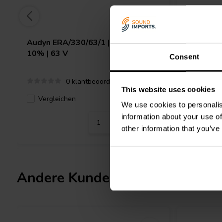
Audyn
ERA/330/63/1 | 330 µF |
Audyn
MK
10% | 63 V
250 V
Consent
0 klantbeoordelingen
This website uses cookies
Vergleichen
Verglei
4 Auf Lager
We use cookies to personalis
information about your use of
other information that you’ve
Andere Kunden kauften auch