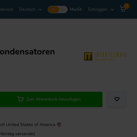
0
service
Deutsch
MwSt.
Einloggen
Incl.
Excl.
 Kondensatoren
Zum Warenkorb hinzufügen
ach
United States of America
m Montag versendet