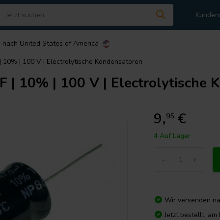
Kunden
n nach
United States of America
| 10% | 100 V | Electrolytische Kondensatoren
 | 10% | 100 V | Electrolytische
9,
€
95
4 Auf Lager
-
+
Wir versenden n
Jetzt bestellt, a