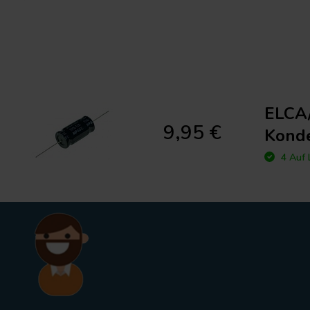
ELCA/
9,95 €
Kond
4 Auf 