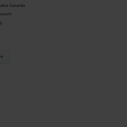
Jahre Garantie
srecht
g:
rn