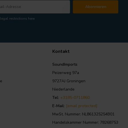
Abonnieren
legal restrictions here
Kontakt
SoundImports
Peizerweg 97a
le
9727AJ Groningen
Niederlande
Tel:
+3185-0711860
E-Mail:
[email protected]
MwSt. Nummer: NL861325254B01
Handelskammer Nummer: 78268753