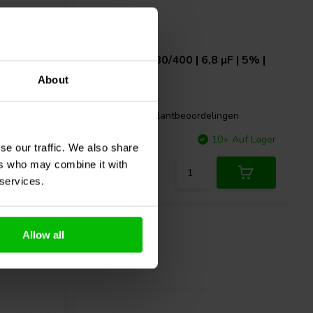
 | 5% |
Audyn
Q4/6.80/400 | 6,8 µF | 5% |
400 V
About
gen
0 klantbeoordelingen
 Auf Lager
Vergleichen
10+ Auf Lager
se our traffic. We also share
ers who may combine it with
 services.
Allow all