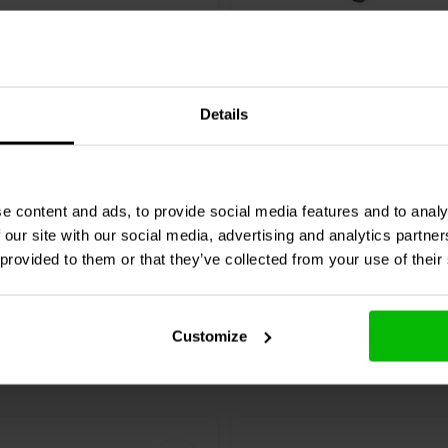
TA/6.8/250 | 6,8 µF | 5% |
Audyn
Q6/3,3/600 | 3,3 µF
600 V
Details
0 klantbeoordelingen
0 klantbeoordelin
chen
Vergleichen
10 Auf Lager
8
e content and ads, to provide social media features and to analy
 our site with our social media, advertising and analytics partn
 provided to them or that they’ve collected from your use of their
Customize