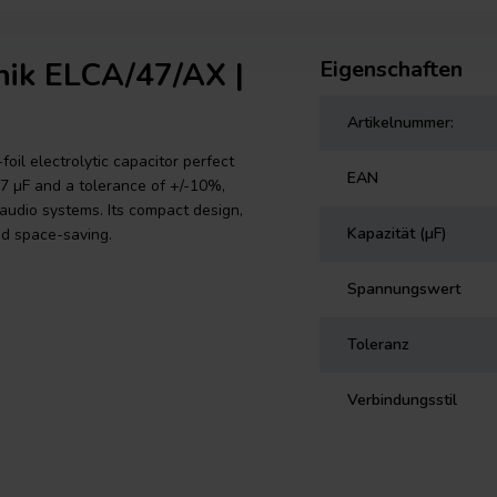
nik ELCA/47/AX |
Eigenschaften
Artikelnummer:
foil electrolytic capacitor perfect
EAN
7 µF and a tolerance of +/-10%,
 audio systems. Its compact design,
Kapazität (µF)
nd space-saving.
Spannungswert
Toleranz
Verbindungsstil