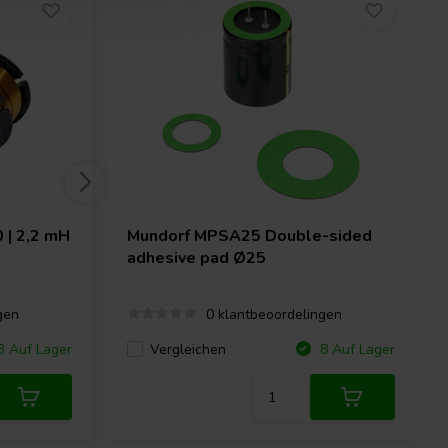
 | 2,2 mH
Mundorf
MPSA25 Double-sided
adhesive pad Ø25
gen
0 klantbeoordelingen
Vergleichen
 Auf Lager
8 Auf Lager