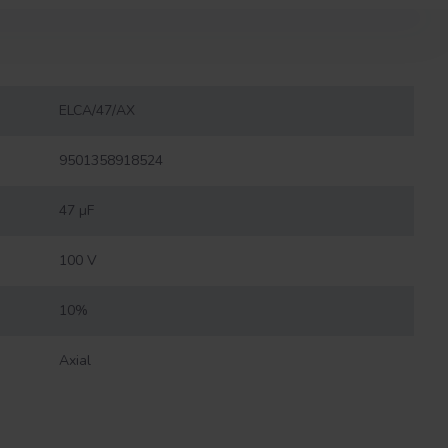
ELCA/47/AX
9501358918524
47 µF
100 V
10%
Axial