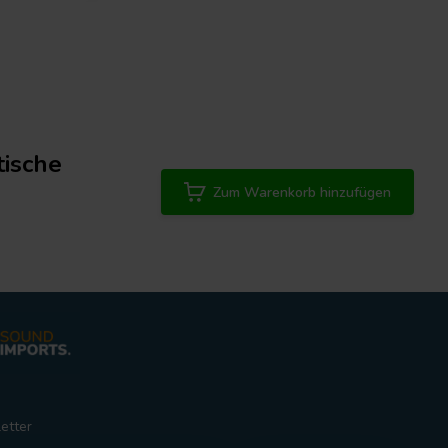
tische
Zum Warenkorb hinzufügen
etter