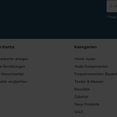
* Read 
n Konto
Kategorien
enkonto anlegen
Home-Audio
e Bestellungen
Audio Komponenten
 Wunschzettel
Frequenzweichen-Bautei
ukte vergleichen
Testen & Messen
Bausätze
Zubehör
Neue Produkte
SALE