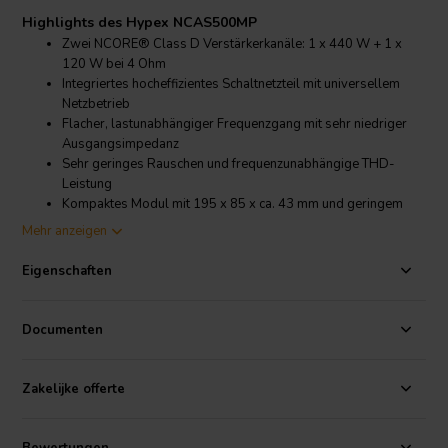
Highlights des Hypex NCAS500MP
Zwei NCORE® Class D Verstärkerkanäle: 1 x 440 W + 1 x
120 W bei 4 Ohm
Integriertes hocheffizientes Schaltnetzteil mit universellem
Netzbetrieb
Flacher, lastunabhängiger Frequenzgang mit sehr niedriger
Ausgangsimpedanz
Sehr geringes Rauschen und frequenzunabhängige THD-
Leistung
Kompaktes Modul mit 195 x 85 x ca. 43 mm und geringem
Gewicht von 415 g
Mehr anzeigen
Erforderliches Kabelset für einfachere Integration enthalten
Exklusiv in Europa über SoundImports erhältlich
Eigenschaften
Produktdetails Hypex NCAS500MP
Hypex
NCAS500MP 1x440W + 1x120W NCORE®
Documenten
Verstärkermodul
Das Hypex NCAS500MP ist für kompakte aktive
Lautsprecher
Zakelijke offerte
konzipiert, die eine definierte Zweiwege-Leistungsaufteilung
benötigen. Der Full-Bridge-Hochleistungskanal liefert bis zu 440 W
an 4 Ohm oder 400 W an 8 Ohm und eignet sich damit für Tieftöner,