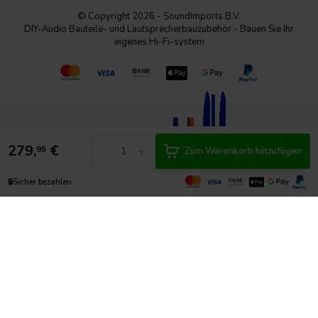
© Copyright 2026 - SoundImports B.V.
DIY-Audio Bauteile- und Lautsprecherbauzubehör - Bauen Sie Ihr
eigenes Hi-Fi-system
279,
€
-
+
95
Zum Warenkorb hinzufügen
🔒
Sicher bezahlen