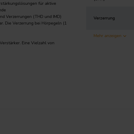
rstärkungslösungen für aktive
nde
sind Verzerrungen (THD und IMD)
Verzerrung
r. Die Verzerrung bei Hörpegeln (1
Mehr anzeigen
erstärker. Eine Vielzahl von
en Quellgeräten. Hypex bietet
figurieren von Filtern für den
Amp ganz einfach um Funktionen
g sind diese FusionAmps nicht
einen Filter. Ein Filter muss
nd hochgeladen werden, bevor der
tware bei Hypex herunterladen.