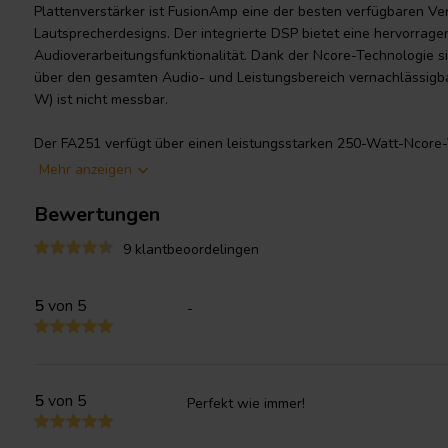
Plattenverstärker ist FusionAmp eine der besten verfügbaren Ve
Lautsprecherdesigns. Der integrierte DSP bietet eine hervorrage
Audioverarbeitungsfunktionalität. Dank der Ncore-Technologie 
über den gesamten Audio- und Leistungsbereich vernachlässigba
W) ist nicht messbar.
Der FA251 verfügt über einen leistungsstarken 250-Watt-Ncore-V
Eingangsoptionen gewährleistet die Kompatibilität mit den meist
Mehr anzeigen
seine HFD-Software (Hypex Filter Design) zum Entwerfen und Kon
FusionAmp an. Mit dem
Fusion Remote Kit
können Sie den Fusion
Bewertungen
für die Fernsteuerung erweitern. Aufgrund der Wärmeregulierun
9 klantbeoordelingen
luftdicht.
Um Ihre wertvollen Treiber zu schützen, enthält der DSP ab Werk k
5
von 5
-
mithilfe der Hypex Filter Design (HFD)-Software konfiguriert u
FusionAmp ein Ausgangssignal erzeugt. Sie können die HFD-Sof
Merkmale
5
von 5
Perfekt wie immer!
15 Biquads pro Verstärker
Drei wählbare Voreinstellungen für Filter