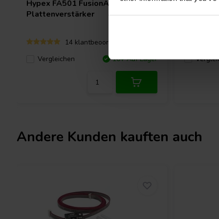
Hypex
FA501 FusionAmp
Hypex
F
Plattenverstärker
Plattenv
14 klantbeoordelingen
Verglei
Vergleichen
10+ Auf Lager
Andere Kunden kauften auch