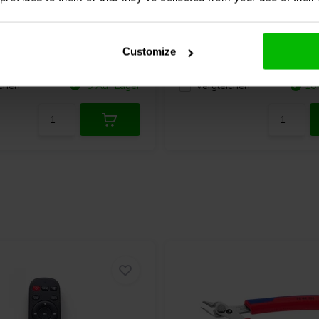
A122 FusionAmp
Hypex
FA123 FusionAmp
erstärker
Plattenverstärker
Customize
3 klantbeoordelingen
10 klantbeoordeli
chen
9 Auf Lager
Vergleichen
10