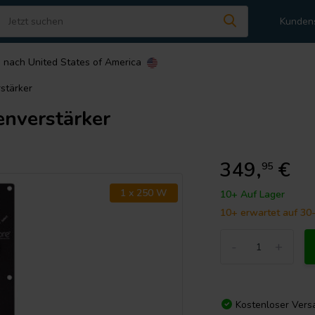
Kunden
n nach
United States of America
stärker
nverstärker
349,
€
95
1 x 250 W
10+ Auf Lager
10+ erwartet auf 30
-
+
Kostenloser Vers