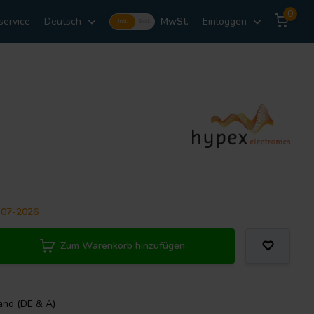
0
service
Deutsch
MwSt.
Einloggen
Incl.
Excl.
-07-2026
Zum Warenkorb hinzufügen
and (DE & A)