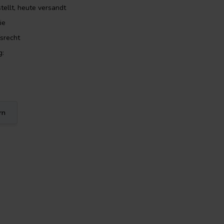
tellt, heute versandt
ie
srecht
g:
rn