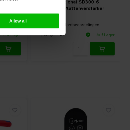
Yung International
SD300-6
Subwoofer-Plattenverstärker
Allow all
0 klantbeoordelingen
ngen
Vergleichen
+ Auf Lager
1 Auf Lager