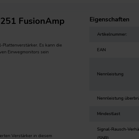
A251 FusionAmp
Eigenschaften
Artikelnummer:
Plattenverstärker. Es kann die
EAN
iven Einwegmonitors sein
Nennleistung
Nennleistung überbr
Mindestlast
Signal-Rausch-Verhä
rten Verstärker in diesem
(SNR)