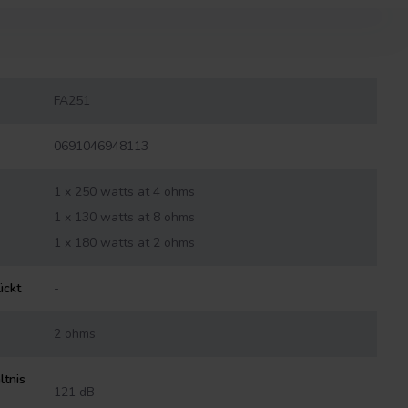
FA251
0691046948113
1 x 250 watts at 4 ohms
1 x 130 watts at 8 ohms
1 x 180 watts at 2 ohms
ückt
-
2 ohms
ltnis
121 dB