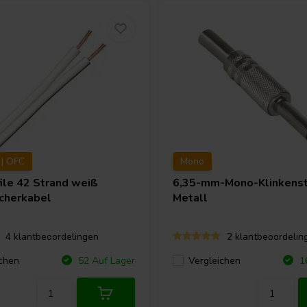
| OFC
Mono
ile 42 Strand weiß
6,35-mm-Mono-Klinkenst
cherkabel
Metall
4 klantbeoordelingen
2 klantbeoordelin
chen
Vergleichen
52 Auf Lager
16