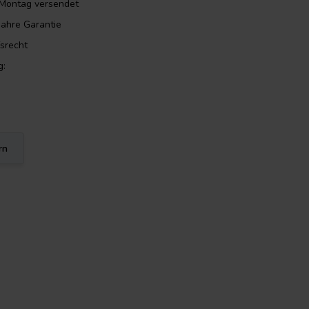
m Montag versendet
Jahre Garantie
srecht
g:
rn