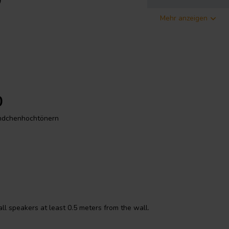
0
Mehr anzeigen
0
ändchenhochtönern
es
Home-Audio
-Setup. Als aktive
er Elektronik und
Konzepts und ermöglichen eine
n. Das macht den D300 zur idealen
all speakers at least 0.5 meters from the wall.
pt anstelle einer einfachen