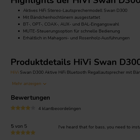
Highlights der HiVi Swan D30
Aktives HiFi Stereo-Lautsprechermodell Swan D300
Mit Bändchenhochtönern ausgestattet
BT-, OPT-, COAX-, AUX- und BAL-Eingangswahl
MUTE-Steuerungsoption für schnelle Bedienung
Erhältlich in Mahagoni- und Rosenholz-Ausführungen
Produktdetails HiVi Swan D30
HiVi
Swan D300 Aktive HiFi Bluetooth Regallautsprecher mit B
Mehr anzeigen
Der Swan D300 ist ein aktives HiFi-Modell für ein anspruchsvoll
Regallautsprecher
bieten sie eine kompakte Stereo-Lösung, bei d
Bewertungen
Lautsprechersystem in einem Produkt vereint sind.
4 klantbeoordelingen
Bändchenhochtöner sind ein zentrales Element des Swan D300 
detaillierte Hochtonwiedergabe in einem HiFi-orientierten Desig
5
von 5
I've heard that for bass, you need to inst
Wahl, wenn Sie
Lautsprecher
mit einem speziellen Hochtonkonze
Multimedia-Lösung suchen.