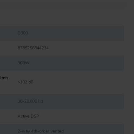
D300
8785256844234
)
300W
ltnis
>102 dB
38-20.000 Hz
Active DSP
2-way 4th-order vented