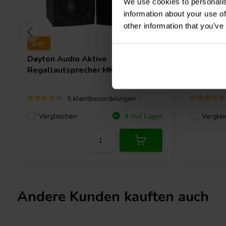
We use cookies to personalis
information about your use of
other information that you’ve
pair
pair
Dayton Audio
Aktive
Dayton 
Regallautsprecher MK402BTX
Regallau
5 klantbeoordelingen
Vergleichen
Verglei
4 Auf Lager
Andere Kunden kauften auch