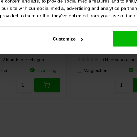
e content and ads, to provide social media features and to analy
 our site with our social media, advertising and analytics partn
 provided to them or that they’ve collected from your use of their
pair
Audio
M4-Schwarz Aktiv
Dayton Audio
M4-White A
Customize
tsprecher
Regallautsprecher
2 klantbeoordelingen
0 klantbeoordelin
chen
Vergleichen
1 Auf Lager
2