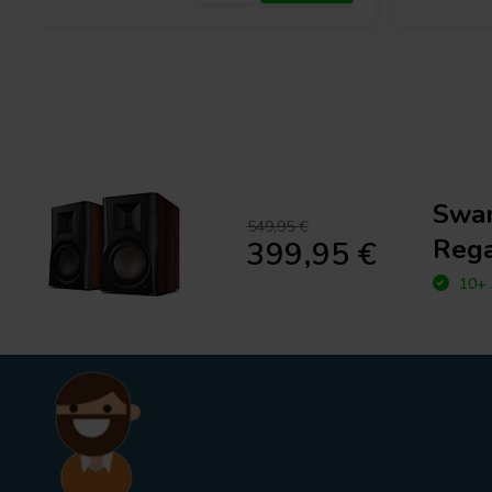
Swan
549,95 €
Rega
399,95 €
10+ 