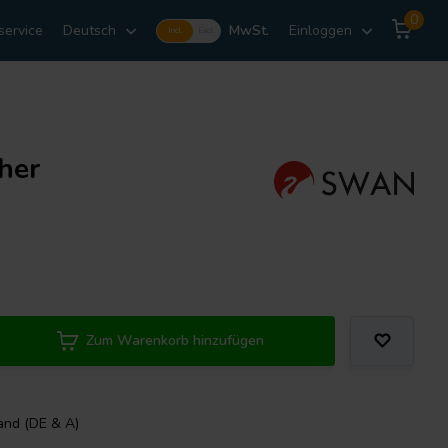
0
service
Deutsch
MwSt.
Einloggen
Incl.
Excl.
her
Zum Warenkorb hinzufügen
and (DE & A)