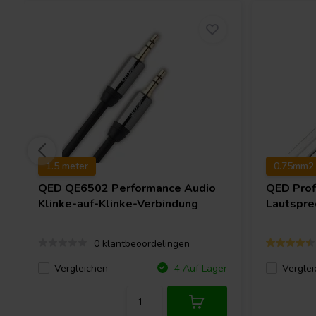
1.5 meter
0.75mm2 
QED
QE6502 Performance Audio
QED
Prof
Klinke-auf-Klinke-Verbindung
Lautspre
0 klantbeoordelingen
Vergleichen
Verglei
4 Auf Lager