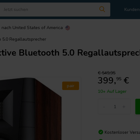
Kunden
n nach
United States of America
 5.0 Regallautsprecher
ive Bluetooth 5.0 Regallautsprec
€ 549,95
399,
€
95
pair
10+ Auf Lager
-
+
Kostenloser Vers