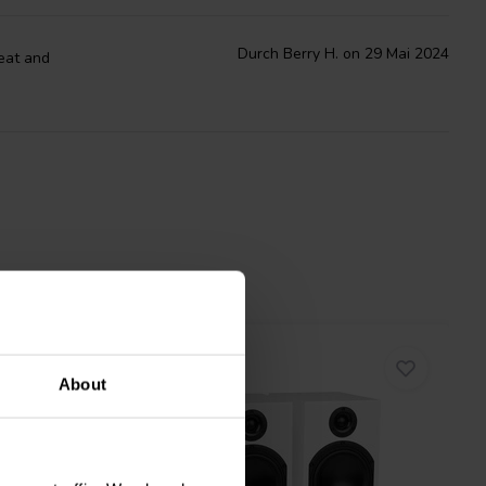
Durch Berry H. on 29 Mai 2024
reat and
About