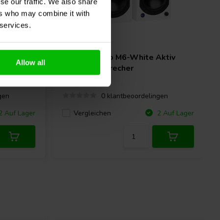
se our traffic. We also share
ers who may combine it with
 services.
pair
ktiv
Dayton Audio
M6-White Aktiv
Allow all
Regallautsprecher
gen
0 klantbeoordelingen
Vergleichen
 Auf Lager
2 Auf Lager