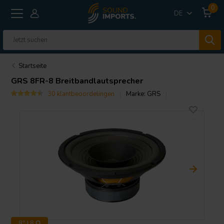
0
DE
Startseite
GRS
8FR-8 Breitbandlautsprecher
30 klantbeoordelingen
Marke:
GRS
8" | 8 Ω