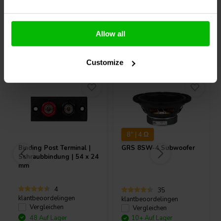
Allow all
Andere Kunden kauften auch
Customize
8" | 4 Ω
Binding Post Terminal |
GRS
8SW-4 Subwoofer
Schraubbindung | 54 x 24
mm
4
35
klantbeoordelingen
klantbeoordelingen
Vergleichen
Vergleichen
48 Auf Lager
10+ Auf Lager