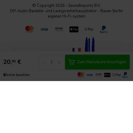
© Copyright 2026 - SoundImports B.V.
DIY-Audio Bauteile- und Lautsprecherbauzubehör - Bauen Sie Ihr
eigenes Hi-Fi-system
20,
€
-
+
95
Zum Warenkorb hinzufügen
🔒
Sicher bezahlen