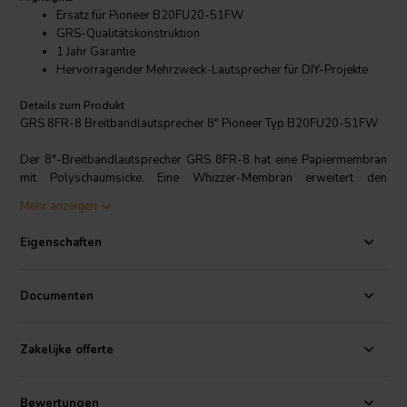
Ersatz für Pioneer B20FU20-51FW
GRS-Qualitätskonstruktion
1 Jahr Garantie
Hervorragender Mehrzweck-Lautsprecher für DIY-Projekte
Details zum Produkt
GRS 8FR-8 Breitbandlautsprecher 8" Pioneer Typ B20FU20-51FW
Der 8"-Breitbandlautsprecher GRS 8FR-8 hat eine Papiermembran
mit Polyschaumsicke. Eine Whizzer-Membran erweitert den
Hochtonbereich und das Abstrahlverhalten. Dieser Lautsprecher
Mehr anzeigen
wurde für den harten kommerziellen Einsatz entwickelt, liefert aber
auch bei Point-Source-HiFi-Anwendungen hervorragende
Eigenschaften
Ergebnisse. Der erschwingliche Preis macht ihn perfekt für
Heimwerker-Anwendungen. Idealer Ersatz für den Pioneer
B20FU20-51FW (in Heimwerkerkreisen auch als BOFU bekannt)
Documenten
Zakelijke offerte
Bewertungen