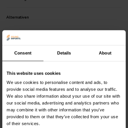
Alternativen
Consent
Details
About
4.5" | 8 Ω
2" | 4 Ω
This website uses cookies
GRS
4FR-8
Peerless by Tymphany
Breitbandlautsprecher
TC6FD00-04
We use cookies to personalise content and ads, to
Breitbandlautsprecher
provide social media features and to analyse our traffic.
We also share information about your use of our site with
22
1
our social media, advertising and analytics partners who
klantbeoordelingen
klantbeoordelingen
may combine it with other information that you’ve
Vergleichen
Vergleichen
provided to them or that they’ve collected from your use
10+ Auf Lager
10+ Auf Lager
of their services.