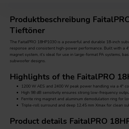
Produktbeschreibung FaitalP
Tieftöner
The FaitalPRO 18HP1030 is a powerful and durable 18-inch sub
response and consistent high-power performance. Built with a 4" 
magnet system, it’s ideal for use in large-format PA systems, bas
subwoofer designs.
Highlights of the FaitalPRO 
1200 W AES and 2400 W peak power handling via a 4" cop
High 98 dB sensitivity ensures strong low-frequency outpu
Ferrite ring magnet and aluminum demodulation ring for low
Triple-roll surround and deep 12.45 mm Xmax for clean su
Product details FaitalPRO 18