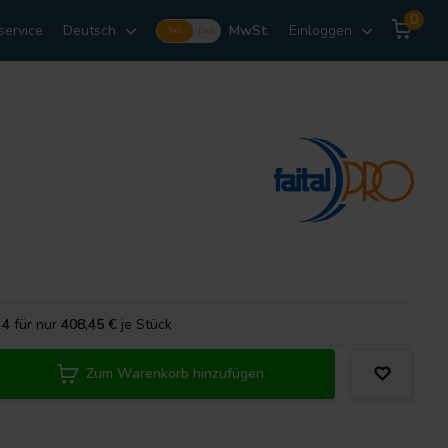
0
service
Deutsch
MwSt.
Einloggen
Incl.
Excl.
e
4
für nur
408,45
€
je Stück
Zum Warenkorb hinzufügen