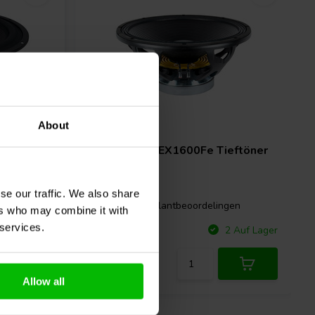
About
18" | 8 Ω
r
Beyma
18QLEX1600Fe Tieftöner
se our traffic. We also share
gen
1 klantbeoordelingen
ers who may combine it with
 services.
Vergleichen
 Auf Lager
2 Auf Lager
Allow all