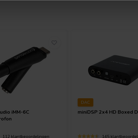
DAC
Audio
iMM-6C
miniDSP
2x4 HD Boxed 
rofon
112 klantbeoordelingen
145 klantbeoordel