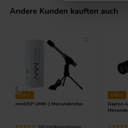
Andere Kunden kauften auch
USB-C
USB-C
miniDSP
UMIK-1 Messmikrofon
Dayton 
Messmik
500 klantbeoordelingen