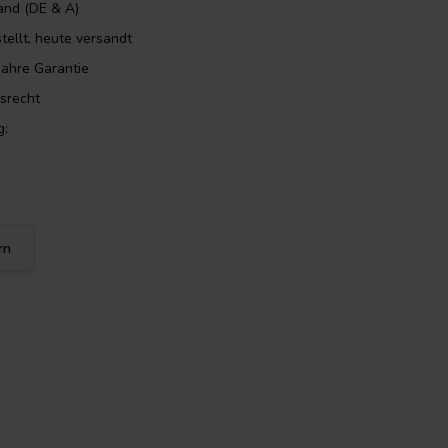
and (DE & A)
tellt, heute versandt
Jahre Garantie
srecht
g:
rn