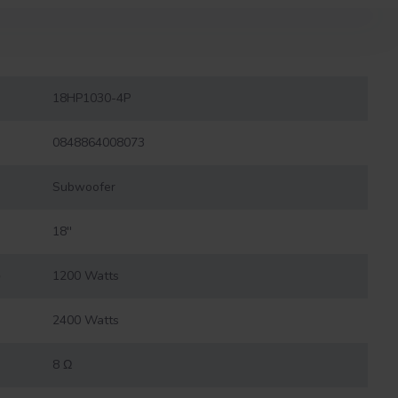
18HP1030-4P
0848864008073
Subwoofer
18''
)
1200 Watts
2400 Watts
8 Ω