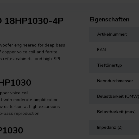
RO 18HP1030-4P
Eigenschaften
Artikelnummer:
woofer engineered for deep bass
EAN
copper voice coil and ferrite
s reflex cabinets, and high-SPL
Tieftönertyp
18HP1030
Nenndurchmesser
per voice coil
Belastbarkeit (QMW
t with moderate amplification
 distortion at high excursions
Belastbarkeit (max)
b-bass reproduction
Impedanz (Z)
HP1030