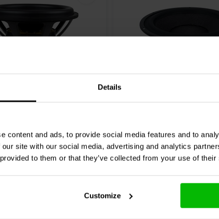
Details
2 Ω
12" | 8 Ω
Audio
Signature SS15-22
Morel
MW1258 Tieftöne
töner
e content and ads, to provide social media features and to analy
1 klantbeoordelin
4 klantbeoordelingen
 our site with our social media, advertising and analytics partn
 provided to them or that they’ve collected from your use of their
Vergleichen
chen
10+ Auf Lager
2
Customize