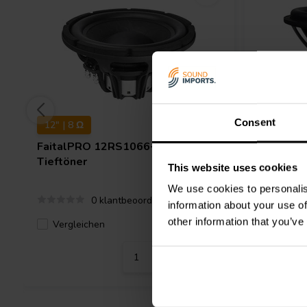
Consent
12" | 8 Ω
15" | 2+
FaitalPRO
12RS1066-8P
Dayton 
Tieftöner
DVC Tief
This website uses cookies
We use cookies to personalis
0 klantbeoordelingen
information about your use of
other information that you’ve
Vergleichen
2 Auf Lager
Verglei