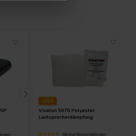
125 G
DSP
Visaton
5070 Polyester
Lautsprecherdämpfung
66 klantbeoordelingen
ingen