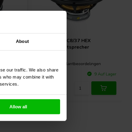
8'' | 8 Ω
ETON
8-212/C8/37 HEX
About
Breitbandlautsprecher
gen
1 klantbeoordelingen
se our traffic. We also share
Vergleichen
 Auf Lager
9 Auf Lager
ers who may combine it with
 services.
Allow all