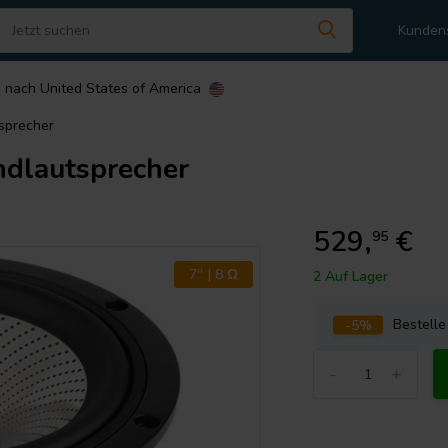
Kunden
n nach
United States of America
sprecher
dlautsprecher
529,
€
95
7'' | 8 Ω
2 Auf Lager
-5%
Bestell
-
+