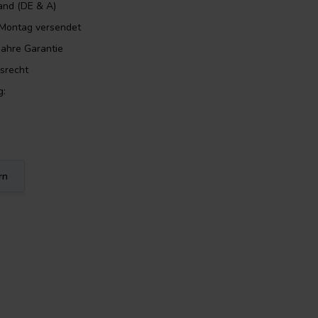
and (DE & A)
m Montag versendet
Jahre Garantie
srecht
g:
rn