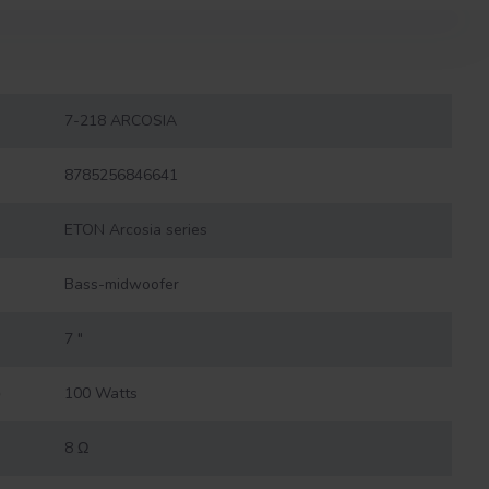
7-218 ARCOSIA
8785256846641
ETON Arcosia series
Bass-midwoofer
7 "
)
100 Watts
8 Ω