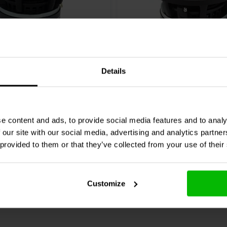
stein des Klangs" genannt!
4'' | 8 Ω
208 ARCOSIA
ETON
4-218 ARCOSIA
Details
dlautsprecher
Breitbandlautsprecher
0 klantbeoordelingen
0 klantbeoordelin
e content and ads, to provide social media features and to analy
chen
Vergleichen
4 Auf Lager
4
 our site with our social media, advertising and analytics partn
 provided to them or that they’ve collected from your use of their
Customize