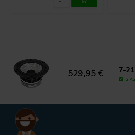
7-21
529,95 €
2 Au