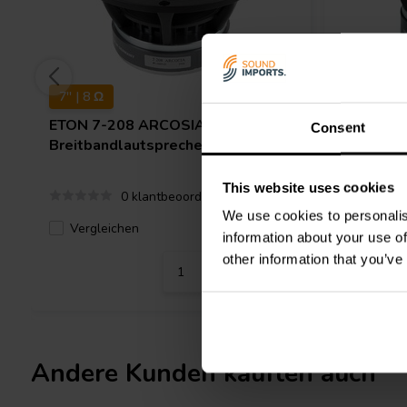
Sie haben ihre Arcosia-Serie zu Recht und mit Stolz den "Meilen
7'' | 8 Ω
4'' | 8 Ω
ETON
7-208 ARCOSIA
ETON
4-
Consent
Breitbandlautsprecher
Breitban
This website uses cookies
0 klantbeoordelingen
We use cookies to personalis
Vergleichen
Verglei
4 Auf Lager
information about your use of
other information that you’ve
Andere Kunden kauften auch