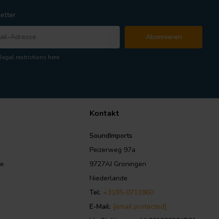
etter
Abonnieren
legal restrictions here
Kontakt
SoundImports
Peizerweg 97a
le
9727AJ Groningen
Niederlande
Tel:
+3185-0711860
E-Mail:
[email protected]