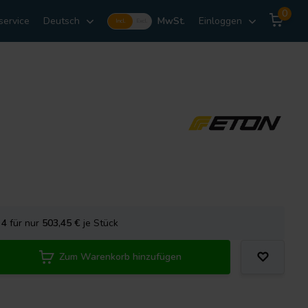
0
service
Deutsch
MwSt.
Einloggen
Incl.
Excl.
e
4
für nur
503,45
€
je Stück
Zum Warenkorb hinzufügen