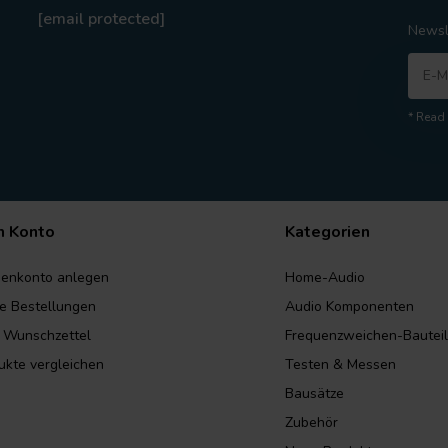
[email protected]
Newsl
* Read 
n Konto
Kategorien
enkonto anlegen
Home-Audio
e Bestellungen
Audio Komponenten
 Wunschzettel
Frequenzweichen-Bautei
ukte vergleichen
Testen & Messen
Bausätze
Zubehör