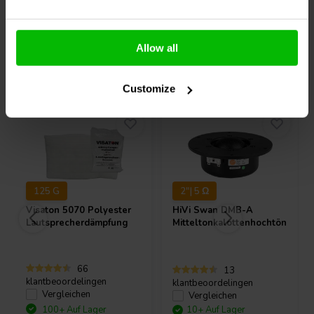
Allow all
Andere Kunden kauften auch
Customize
125 G
2"| 5 Ω
Visaton
5070 Polyester
HiVi
Swan DMB-A
Lautsprecherdämpfung
Mitteltonkalottenhochtöner
66
13
klantbeoordelingen
klantbeoordelingen
Vergleichen
Vergleichen
100+ Auf Lager
10+ Auf Lager