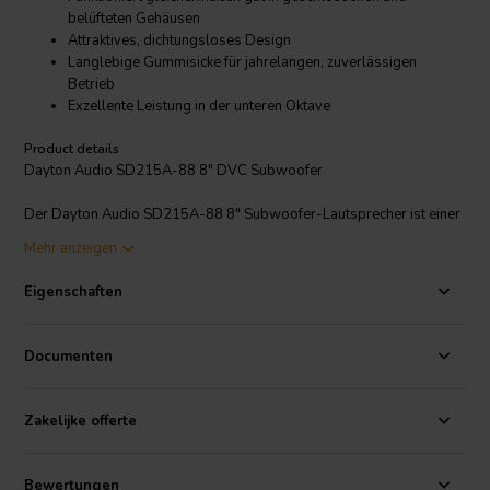
belüfteten Gehäusen
Attraktives, dichtungsloses Design
Langlebige Gummisicke für jahrelangen, zuverlässigen
Betrieb
Exzellente Leistung in der unteren Oktave
Product details
Dayton Audio SD215A-88 8" DVC Subwoofer
Der Dayton Audio SD215A-88 8" Subwoofer-Lautsprecher ist einer
der günstigsten Tieftöner auf dem Markt. Die Dayton Audio Tieftöner
Mehr anzeigen
der DVC-Serie wurden mit dem Ziel entwickelt, die maximale
Leistung pro Dollar zu bieten. Die Lautsprecher verfügen über
Eigenschaften
polybeschichtete Papiermembranen, breite Gummisicken, große 8-
Ohm-Doppelschwingspulen, belüftete Polschuhe und gestanzte
Rückplatten. Mit ihrem gesunden Xmax, der langhubigen
Documenten
Konstruktion und den Doppelschwingspulen sind sie perfekt für
jedes kostengünstige und dennoch leistungsstarke Subwoofer-
Lautsprechersystem.
Zakelijke offerte
Bewertungen