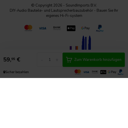
© Copyright 2026 - SoundImports B.V.
DIY-Audio Bauteile- und Lautsprecherbauzubehör - Bauen Sie Ihr
eigenes Hi-Fi-system
59,
€
-
+
95
Zum Warenkorb hinzufügen
🔒
Sicher bezahlen