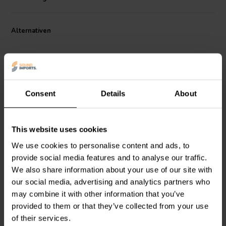
Alternativen
Consent
Details
About
10" | 8+8 Ω
6.5" | 4 Ω
This website uses cookies
Dayton Audio
SD270A-
Dayton Audio
DCS165-4
88 Subwoofer
Subwoofer
We use cookies to personalise content and ads, to
provide social media features and to analyse our traffic.
We also share information about your use of our site with
5
25
our social media, advertising and analytics partners who
klantbeoordelingen
klantbeoordelingen
may combine it with other information that you’ve
Vergleichen
Vergleichen
provided to them or that they’ve collected from your use
9 Auf Lager
10+ Auf Lager
of their services.