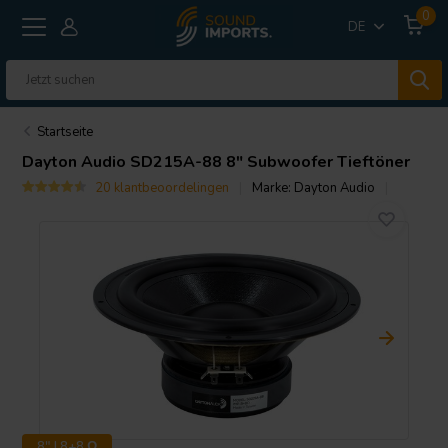
0
DE
Startseite
Dayton Audio
SD215A-88 8" Subwoofer Tieftöner
20 klantbeoordelingen
Marke:
Dayton Audio
8" | 8+8 Ω