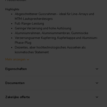
Preises kosten.
Highlights
Abgeschnittener Gussrahmen - ideal für Line-Arrays und
MTM-Lautsprecherdesigns
Full-Range-Leistung
Geringe Verzerrung und hohe Auflösung
Aluminiumrahmen, Aluminiummembran, Gummisicke
Verzerrungsarmer Kupferring, Kupferkappe und Aluminium-
Phase-Plug
Dezentes, aber hochtechnologisches Aussehen als
kosmetisches Statement
Entwickelt und hergestellt in den USA
Mehr anzeigen
Product details
Eigenschaften
Dayton Audio RS75T-8 3" Referenz-Vollbereichstreiber Truncated
Frame
Documenten
Die Dayton Audio Reference Serie setzt neue Maßstäbe im Bereich
der Hochleistungs-Lautsprechertreiber. Der RS75T-8 verfügt über
ein verzerrungsarmes Motorsystem mit einem Kupferring, einer
Zakelijke offerte
Kupferkappe und einem Aluminium-Phasenstecker und übertrifft
damit "Boutique"-Treiber, die ein Vielfaches ihres Preises kosten.