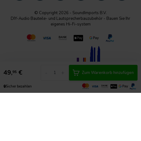
© Copyright 2026 - SoundImports B.V.
DIY-Audio Bauteile- und Lautsprecherbauzubehör - Bauen Sie Ihr
eigenes Hi-Fi-system
49,
€
-
+
95
Zum Warenkorb hinzufügen
🔒
Sicher bezahlen