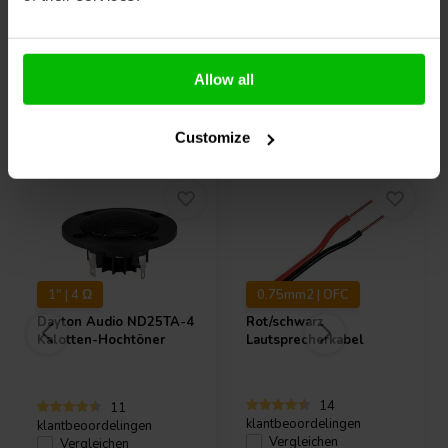
Allow all
Andere Kunden kauften auch
Customize
1" | 4 Ω
0.75mm2 | OFC
Dayton Audio
ND25TA-4
Rot/schwarz
Kalotten-Hochtöner
Lautsprecherkabel
14
11
klantbeoordelingen
klantbeoordelingen
Vergleichen
Vergleichen