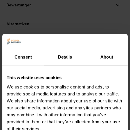
Durch die verkürzte Bauform ist der Treiber ideal für Line-Arrays und
Bewertungen
ultrakompakte MTM-Designs, die einen minimalen Abstand zwischen
den Treibern erfordern. Seine verzerrungsarme Charakteristik und
sein gleichmäßiger Frequenzgang sorgen für außergewöhnliche
Alternativen
Klarheit, Detailtreue und Dynamik. Er verfügt über eine schwarz
eloxierte Membran, einen robusten 4-Loch-Gussrahmen, eine
verlustarme Gummisicke und goldene Anschlüsse.
Consent
Details
About
3" | 8 Ω
3" | 4 Ω
This website uses cookies
Dayton Audio
Reference
Dayton Audio
RS75-4
We use cookies to personalise content and ads, to
RS75-8
Breitbandlautsprecher
provide social media features and to analyse our traffic.
Breitbandlautsprecher
We also share information about your use of our site with
our social media, advertising and analytics partners who
3
9
klantbeoordelingen
klantbeoordelingen
may combine it with other information that you’ve
Vergleichen
Vergleichen
provided to them or that they’ve collected from your use
3 Auf Lager
10+ Auf Lager
of their services.