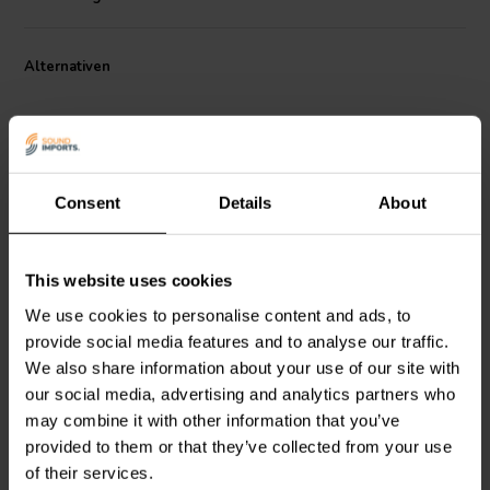
Alternativen
Consent
Details
About
3" | 8 Ω
3" | 8 Ω
This website uses cookies
Dayton Audio
Reference
Dayton Audio
Reference
RS75T-8
RS75-8
We use cookies to personalise content and ads, to
Breitbandlautsprecher
Breitbandlautsprecher
provide social media features and to analyse our traffic.
We also share information about your use of our site with
3
3
our social media, advertising and analytics partners who
klantbeoordelingen
klantbeoordelingen
may combine it with other information that you’ve
Vergleichen
Vergleichen
provided to them or that they’ve collected from your use
6 Auf Lager
3 Auf Lager
of their services.