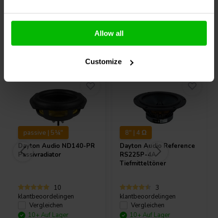
Allow all
Andere Kunden kauften auch
Customize
passive | 5¼"
8" | 4 Ω
Dayton Audio
ND140-PR
Dayton Audio
Reference
Passivradiator
RS225P-4A
Tiefmitteltöner
10
3
klantbeoordelingen
klantbeoordelingen
Vergleichen
Vergleichen
10+ Auf Lager
10+ Auf Lager