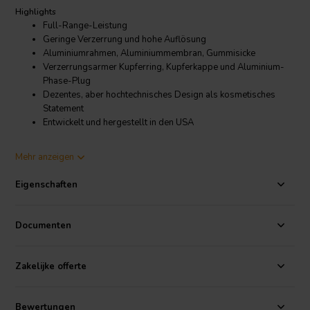
Highlights
Full-Range-Leistung
Geringe Verzerrung und hohe Auflösung
Aluminiumrahmen, Aluminiummembran, Gummisicke
Verzerrungsarmer Kupferring, Kupferkappe und Aluminium-
Phase-Plug
Dezentes, aber hochtechnisches Design als kosmetisches
Statement
Entwickelt und hergestellt in den USA
Product details
Mehr anzeigen
Dayton Audio RS75-4 3" Referenz-Vollbereichstreiber 4 Ohm
Die Dayton Audio Reference Serie setzt neue Maßstäbe im Bereich
Eigenschaften
der Hochleistungs-Lautsprechertreiber. Der RS75-4 verfügt über ein
verzerrungsarmes Motorsystem mit einem Kupferring, einer
Kupferkappe und einem Aluminium-Phasenstecker und übertrifft
Documenten
damit "Boutique"-Treiber, die ein Vielfaches des Preises kosten.
Seine verzerrungsarmen Eigenschaften und sein gleichmäßiges
Ansprechverhalten sorgen für außergewöhnliche Klarheit,
Zakelijke offerte
Detailtreue und Dynamik. Er verfügt über eine schwarz eloxierte
Membran, einen robusten 4-Loch-Gussrahmen, eine verlustarme
Gummisicke und goldene Anschlüsse.
Bewertungen