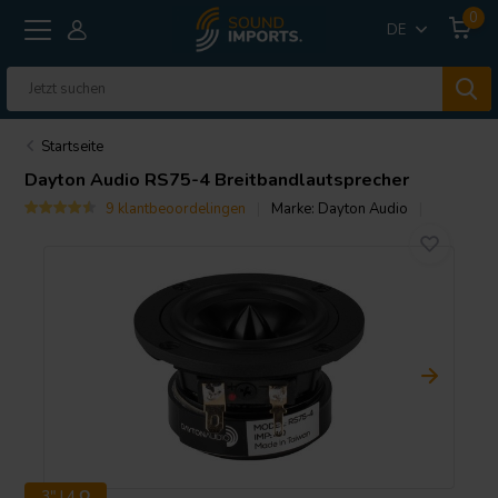
0
DE
Startseite
Dayton Audio
RS75-4 Breitbandlautsprecher
9 klantbeoordelingen
Marke:
Dayton Audio
3" | 4 Ω