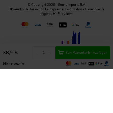
© Copyright 2026 - SoundImports B.V.
DIY-Audio Bauteile- und Lautsprecherbauzubehör - Bauen Sie Ihr
eigenes Hi-Fi-system
38,
€
-
+
45
Zum Warenkorb hinzufügen
🔒
Sicher bezahlen