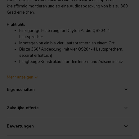
können Sie ein bis vier Dayton Audio QS204-4 Lautsprecher
kreisförmig montieren und so eine Audioabdeckung von bis zu 360
Grad erreichen.
Highlights
Einzigartige Halterung für Dayton Audio QS204-4
Lautsprecher
Montage von ein bis vier Lautsprechern an einem Ort
Bis zu 360° Abdeckung (mit vier QS204-4 Lautsprechern,
separat erhältlich)
Langlebige Konstruktion für den Innen- und Außeneinsatz
Product details
Mehr anzeigen
Dayton Audio QS204PB 4-Way Pole Mount Lautsprecherhalterung
für QS204-4 Quadrant-Lautsprecher - Schwarz
Eigenschaften
Die QS204PB ist eine einzigartige 4-Wege-Halterung, die speziell
für das Dayton Audio QS204-4 70V kommerzielle
Zakelijke offerte
Lautsprechersystem entwickelt wurde. Mit der QS204PB-Halterung
können Sie ein bis vier Dayton Audio QS204-4 Lautsprecher
kreisförmig montieren und so eine Audioabdeckung von bis zu 360
Bewertungen
Grad erreichen.