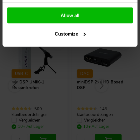
Allow all
Andere Kunden kauften auch
Customize
USB-C
DAC
miniDSP
UMIK-1
miniDSP
2x4 HD Boxed
Messmikrofon
DSP
500
145
klantbeoordelingen
klantbeoordelingen
Vergleichen
Vergleichen
10+ Auf Lager
10+ Auf Lager