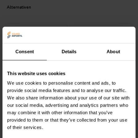
Alternativen
Farbe: schwarz. Abmessungen Montageplatte: 4" x 4-3/4";
Gesamthöhe: 19-3/4€ von der Oberseite der Montageplatte (Decke)
bis zur Unterseite der Halterung.
Consent
Details
About
Dayton Audio
SB-WM
IMG Stageline
PAST-
This website uses cookies
Wandmontage-
550/SW Wandhalterung
Lautsprecherhalterung
für Lautsprechersysteme
We use cookies to personalise content and ads, to
provide social media features and to analyse our traffic.
0
1
We also share information about your use of our site with
klantbeoordelingen
klantbeoordelingen
our social media, advertising and analytics partners who
Vergleichen
Vergleichen
may combine it with other information that you’ve
8 Auf Lager
2 Auf Lager
provided to them or that they’ve collected from your use
of their services.