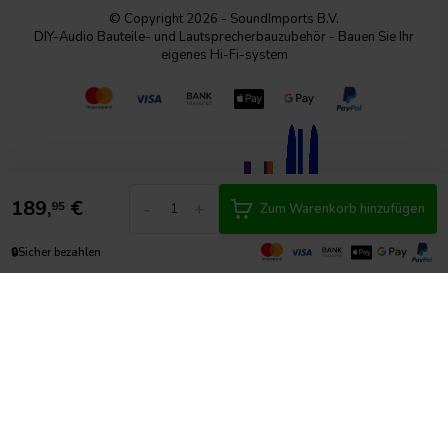
© Copyright 2026 - SoundImports B.V.
DIY-Audio Bauteile- und Lautsprecherbauzubehör - Bauen Sie Ihr
eigenes Hi-Fi-system
189,
€
-
+
95
Zum Warenkorb hinzufügen
🔒
Sicher bezahlen