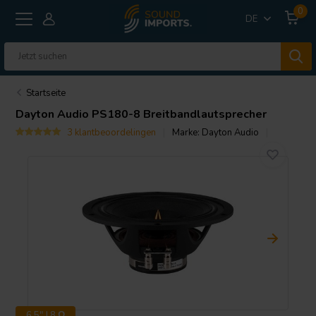
0
DE
Startseite
Dayton Audio
PS180-8 Breitbandlautsprecher
3 klantbeoordelingen
Marke:
Dayton Audio
6.5" | 8 Ω