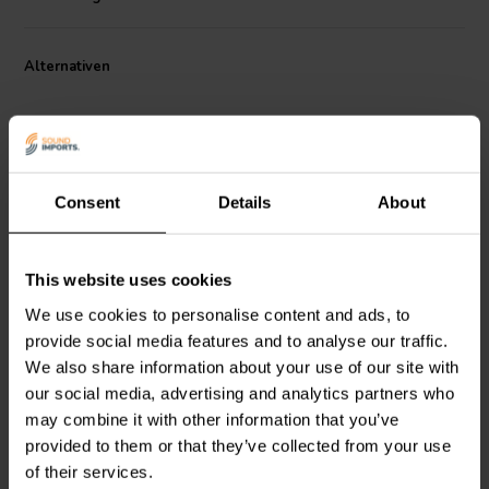
gleichmäßiges Ansprechverhalten auszeichnen, sowohl in als auch
außerhalb der Achse. Obwohl der PS180-8 6-1/2-Zoll-Treiber ideal
für Class-A- und Class-T-Designs mit geringerer Leistung geeignet
Alternativen
ist, machen ihn seine hervorragende Auflösung und seine natürliche
Klangqualität zu einer echten Option für eine noch größere
Bandbreite von Anwendungen. Die Audio-Performance der PS-Serie
wird durch das auffällige Erscheinungsbild des Lautsprechers
ergänzt - er sieht auch in Dipol- und anderen Open-Back-Designs
großartig aus!
Consent
Details
About
8" | 6 Ω
5" | 8 Ω
This website uses cookies
Visaton
B 200
Tang Band
W5-2143
Breitbandlautsprecher
Breitbandlautsprecher
We use cookies to personalise content and ads, to
provide social media features and to analyse our traffic.
We also share information about your use of our site with
2
11
our social media, advertising and analytics partners who
klantbeoordelingen
klantbeoordelingen
may combine it with other information that you’ve
Vergleichen
Vergleichen
provided to them or that they’ve collected from your use
2 Auf Lager
5 Auf Lager
of their services.