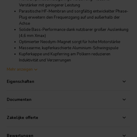
Verstärker mit geringerer Leistung
Parasitische HF-Membran und sorgfältig entwickelter Phase-
Plug erweitern den Frequenzgang auf und außerhalb der
Achse
Solide Bass-Performance dank nutzbarer großer Auslenkung
(4,6 mm Xmax)
Optimierter Neodym-Magnet sorgt für hohe Motorstärke
Massearme, kupferkaschierte Aluminium-Schwingspule
Kupferkappe und Kupferring am Polkern reduzieren
Induktivität und Verzerrungen
Kevlar-verstärkte Papiermembran ist leicht und dennoch steif
Mehr anzeigen
und gut kontrollierbar
Eigenschaften
Product details
Dayton Audio PS180-8 6-1/2" Punktschallquelle Full-Range Neo
Driver
Documenten
Die Treiber der Dayton Audio PS-Serie bieten alles, was man sich
von einem Vollbereichslautsprecher wünschen kann: echte Bässe,
Zakelijke offerte
klare Mitten und ausgewogene, erweiterte Höhen. Ein intensives
Design- und Testprogramm hat Fullrange-Lautsprecher
hervorgebracht, die sich durch eine hohe Empfindlichkeit und ein
Bewertungen