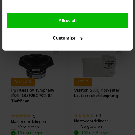
Allow all
Andere Kunden kauften auch
Customize
5¼" | 4 Ω
125 G
Peerless by Tymphany
Visaton
5070 Polyester
SDS-135F25CP02-04
Lautsprecherdämpfung
Tieftöner
66
5
klantbeoordelingen
klantbeoordelingen
Vergleichen
Vergleichen
10+ Auf Lager
100+ Auf Lager