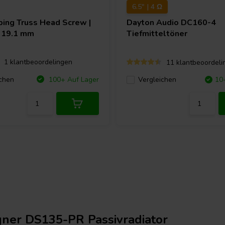
6.5" | 4 Ω
ping Truss Head Screw |
Dayton Audio
DC160-4
 19.1 mm
Tiefmitteltöner
1 klantbeoordelingen
11 klantbeoordeli
chen
100+ Auf Lager
Vergleichen
10
gner DS135-PR Passivradiator