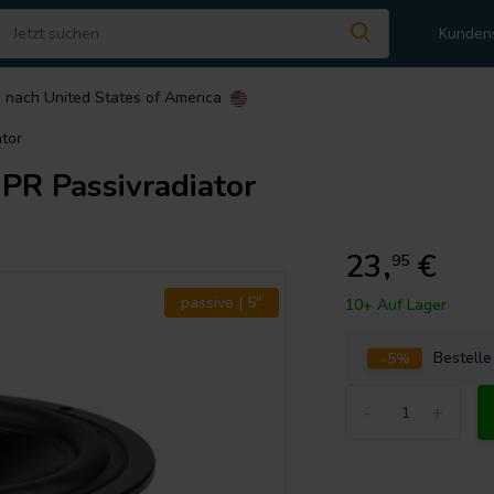
Kunden
n nach
United States of America
tor
R Passivradiator
23,
€
95
passive | 5"
10+ Auf Lager
-5%
Bestell
-
+