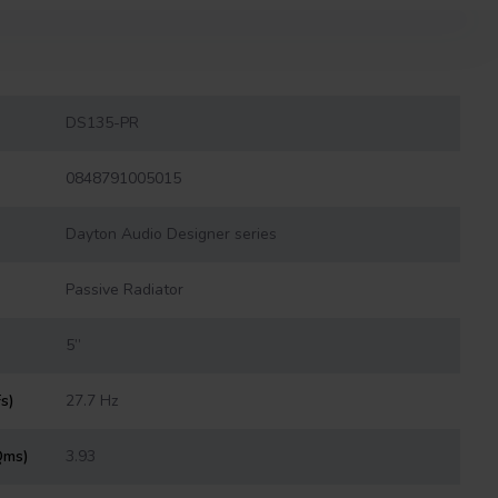
DS135-PR
0848791005015
Dayton Audio Designer series
Passive Radiator
5’’
s)
27.7 Hz
Qms)
3.93