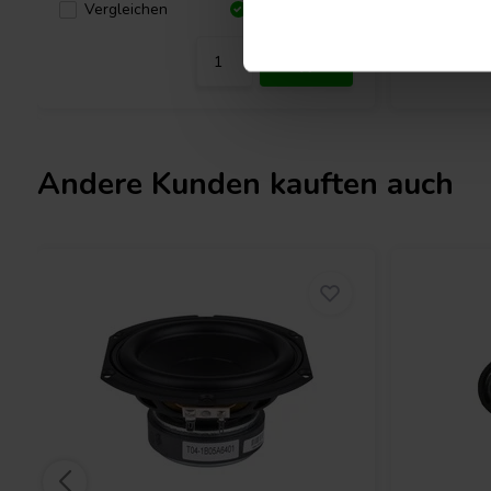
Verglei
Vergleichen
10+ Auf Lager
Andere Kunden kauften auch