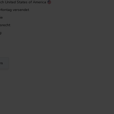
ach
United States of America
m Montag versendet
ie
srecht
g:
rn