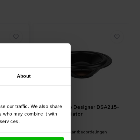
About
passive | 8"
se our traffic. We also share
DSA115-
Dayton Audio
Designer DSA215-
PR Passivradiator
ers who may combine it with
 services.
gen
7 klantbeoordelingen