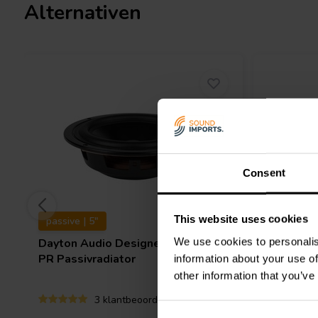
Alternativen
Consent
This website uses cookies
passive | 5"
passive |
We use cookies to personalis
Dayton Audio
Designer DSA135-
Dayton 
PR Passivradiator
PR Passi
information about your use of
other information that you’ve
3 klantbeoordelingen