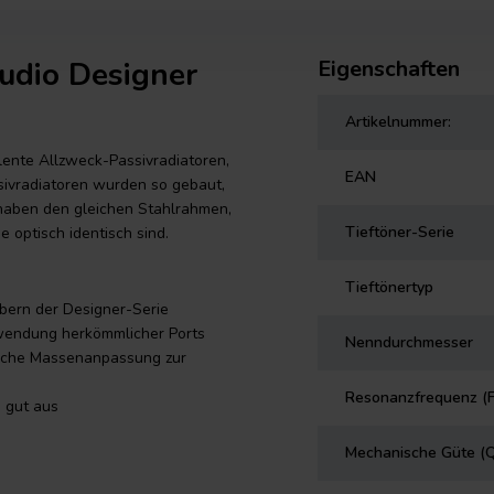
udio Designer
Eigenschaften
Artikelnummer:
lente Allzweck-Passivradiatoren,
EAN
ssivradiatoren wurden so gebaut,
 haben den gleichen Stahlrahmen,
Tieftöner-Serie
 optisch identisch sind.
Tieftönertyp
bern der Designer-Serie
rwendung herkömmlicher Ports
Nenndurchmesser
fache Massenanpassung zur
Resonanzfrequenz (F
 gut aus
Mechanische Güte (