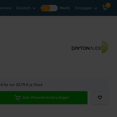
0
service
Deutsch
MwSt.
Einloggen
Incl.
Excl.
e
4
für nur
22,75
€
je Stück
Zum Warenkorb hinzufügen