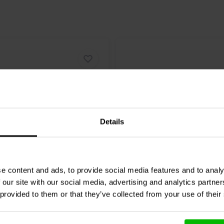
Details
 6.5"
passive | 4"
e content and ads, to provide social media features and to analy
Audio
Designer DSA175-
Dayton Audio
Designer 
vradiator
PR Passivradiator
 our site with our social media, advertising and analytics partn
 provided to them or that they’ve collected from your use of their
4 klantbeoordelingen
4 klantbeoordelin