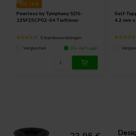
5¼" | 4 Ω
Peerless by Tymphany
SDS-
Self-Tap
135F25CP02-04 Tieftöner
4.2 mm x
5 klantbeoordelingen
Verglei
Vergleichen
10+ Auf Lager
Desi