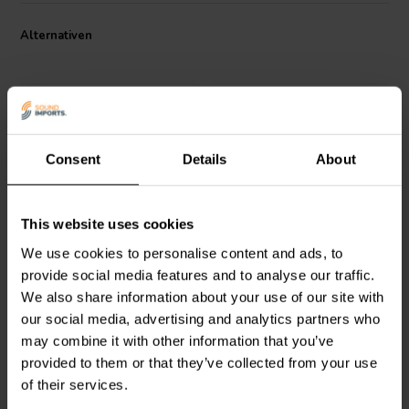
wählbar. Sofern nicht anders angegeben, werden ESA-
Kondensatoren mit silbernem Band und schwarzem Harz geliefert.
Alternativen
Consent
Details
About
This website uses cookies
ClarityCap
ESA | 0,68 µF |
ClarityCap
ESA | 1,50 µF |
3% | 250 V
3% | 250 V
We use cookies to personalise content and ads, to
provide social media features and to analyse our traffic.
We also share information about your use of our site with
2
1
our social media, advertising and analytics partners who
klantbeoordelingen
klantbeoordelingen
Vergleichen
Vergleichen
may combine it with other information that you’ve
10+ Auf Lager
10+ Auf Lager
provided to them or that they’ve collected from your use
of their services.