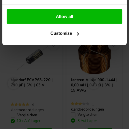
Allow all
Andere Kunden kauften auch
Customize
Mundorf
ECAP63-220 |
Jantzen Audio
000-1444 |
220 µF | 5% | 63 V
0,60 mH | 0,23 Ω | 3% |
15 AWG
1
4
klantbeoordelingen
klantbeoordelingen
Vergleichen
Vergleichen
10+ Auf Lager
8 Auf Lager