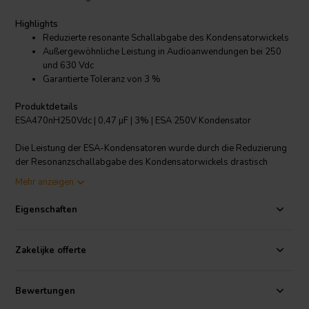
Highlights
Reduzierte resonante Schallabgabe des Kondensatorwickels
Außergewöhnliche Leistung in Audioanwendungen bei 250
und 630 Vdc
Garantierte Toleranz von 3 %
Produktdetails
ESA470nH250Vdc | 0,47 µF | 3% | ESA 250V Kondensator
Die Leistung der ESA-Kondensatoren wurde durch die Reduzierung
der Resonanzschallabgabe des Kondensatorwickels drastisch
verbessert. Dies wird durch eine sorgfältige Auswahl der
Mehr anzeigen
hochwertigsten Polypropylen-Folie in Kombination mit einer dicken
Reinaluminium-Metallisierung und einer strengen Kontrolle der
Eigenschaften
kritischen Produktionsprozesse ermöglicht. Die resultierende ESA-
Reihe zeigt eine außergewöhnliche Leistung in Audioanwendungen
sowohl bei 250VDC als auch bei 630VDC. Eine garantierte Toleranz
Zakelijke offerte
von 3 % gewährleistet die Konsistenz von Komponente zu
Komponente für ein ausgewogenes System und die
Reproduzierbarkeit über Produktionsläufe hinweg.
Bewertungen
Wie bei allen ClarityCap-Produkten sind Band- und Harzfarben