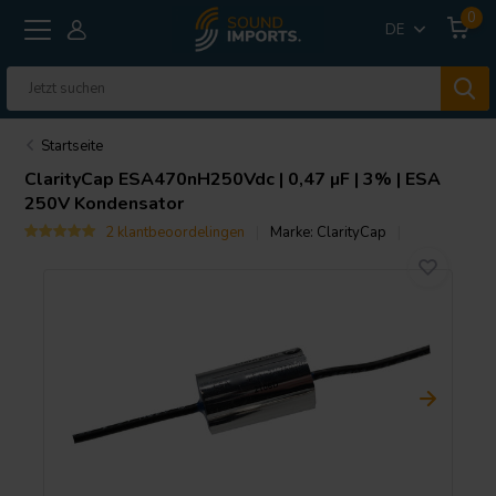
0
DE
Startseite
ClarityCap
ESA470nH250Vdc | 0,47 µF | 3% | ESA
250V Kondensator
2 klantbeoordelingen
Marke:
ClarityCap