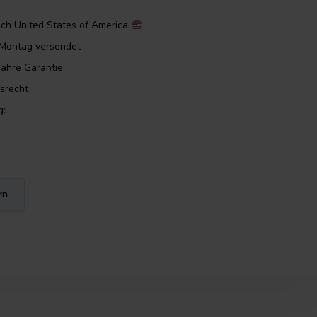
ach
United States of America
m Montag versendet
Jahre Garantie
srecht
g:
rn