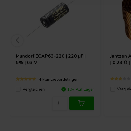
Mundorf
ECAP63-220 | 220 µF |
Jantzen 
5% | 63 V
| 0,23 Ω 
4 klantbeoordelingen
Verglei
Vergleichen
10+ Auf Lager