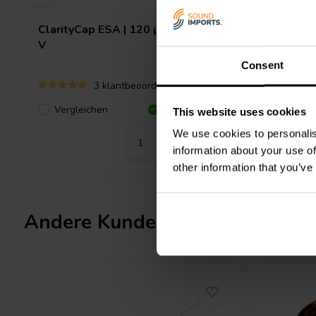
ClarityCap
ESA | 120 µF | 3% | 250
ClarityC
V
V
Consent
3 klantbeoordelingen
Verglei
Vergleichen
10+ Auf Lager
This website uses cookies
We use cookies to personalis
information about your use of
other information that you’ve
Andere Kunden kauften auch