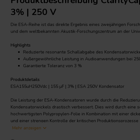
Produktbeschreibung ClarityCa
3% | 250 V
Die ESA-Reihe ist das direkte Ergebnis eines zweijährigen Fors
und dem weltbekannten Akustik-Forschungszentrum an der Univer
Highlights
Reduzierte resonante Schallabgabe des Kondensatorwick
Außergewöhnliche Leistung in Audioanwendungen bei 25
Garantierte Toleranz von 3 %
Produktdetails
ESA155uH250Vdc | 155 µF | 3% | ESA 250V Kondensator
Die Leistung der ESA-Kondensatoren wurde durch die Reduzier
Kondensatorwickels drastisch verbessert. Dies wird durch eine 
hochwertigsten Polypropylen-Folie in Kombination mit einer dick
und einer strengen Kontrolle der kritischen Produktionsprozesse 
Reihe zeigt eine außergewöhnliche Leistung in Audioanwendun
Mehr anzeigen
bei 630VDC. Eine garantierte Toleranz von 3 % gewährleistet d