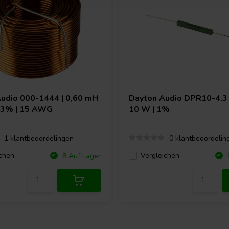
Audio
000-1444 | 0,60 mH
Dayton Audio
DPR10-4.3 |
| 3% | 15 AWG
10 W | 1%
1 klantbeoordelingen
0 klantbeoordelin
chen
Vergleichen
8 Auf Lager
9