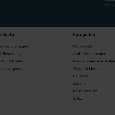
* Read 
n Konto
Kategorien
enkonto anlegen
Home-Audio
e Bestellungen
Audio Komponenten
 Wunschzettel
Frequenzweichen-Bautei
ukte vergleichen
Testen & Messen
Bausätze
Zubehör
Neue Produkte
SALE