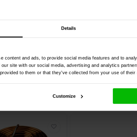
ap
ESA | 180 µF | 3% | 250
ClarityCap
ESA | 100 µF |
V
Details
0 klantbeoordelingen
1 klantbeoordelin
chen
2 Auf Lager
Vergleichen
10
e content and ads, to provide social media features and to analy
 our site with our social media, advertising and analytics partn
 provided to them or that they’ve collected from your use of their
Customize