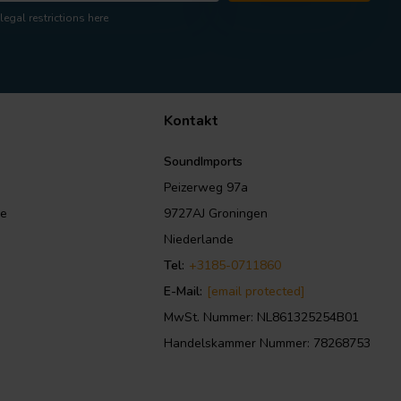
legal restrictions here
Kontakt
SoundImports
Peizerweg 97a
le
9727AJ Groningen
Niederlande
Tel:
+3185-0711860
E-Mail:
[email protected]
MwSt. Nummer: NL861325254B01
Handelskammer Nummer: 78268753