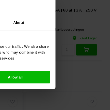
 3% | 250
ClarityCap
ESA | 60 µF | 3% | 250 V
About
0 klantbeoordelingen
gen
Vergleichen
+ Auf Lager
5 Auf Lager
se our traffic. We also share
ers who may combine it with
 services.
Allow all