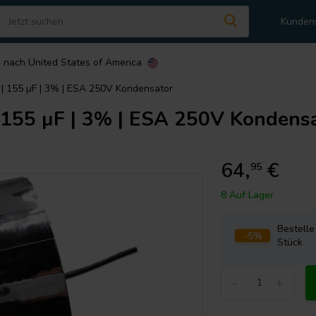
Kunden
n nach
United States of America
 155 µF | 3% | ESA 250V Kondensator
55 µF | 3% | ESA 250V Kondensa
64,
€
95
8 Auf Lager
Bestell
-5%
Stück
-
+