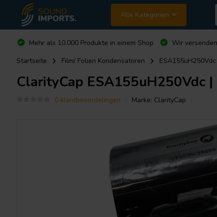
Alle Kategorien
Mehr als 10.000 Produkte in einem Shop
Wir versende
Startseite
Film/ Folien Kondensatoren
ESA155uH250Vdc |
ClarityCap
ESA155uH250Vdc | 1
0 klantbeoordelingen
Marke:
ClarityCap