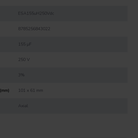
ESA155uH250Vdc
8785256843022
155 µF
250 V
3%
 (mm)
101 x 61 mm
Axial