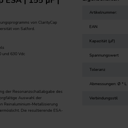
p ESA | 155 µF |
Artikelnummer:
chungsprogramms von ClarityCap
EAN
sität von Salford.
Kapazität (µF)
els
0 und 630 Vdc
Spannungswert
Toleranz
Abmessungen: Ø * L
ung der Resonanzschallabgabe des
sorgfältige Auswahl der
Verbindungsstil
en Reinaluminium-Metallisierung
ermöglicht. Die resultierende ESA-
gen sowohl bei 250VDC als auch
ie Konsistenz von Komponente zu