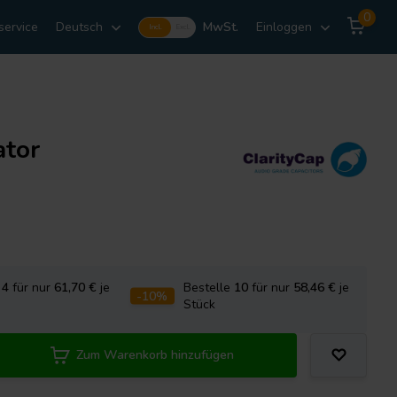
0
service
Deutsch
MwSt.
Einloggen
Incl.
Excl.
tor
e
4
für nur
61,70
€
je
Bestelle
10
für nur
58,46
€
je
-10%
Stück
Zum Warenkorb hinzufügen