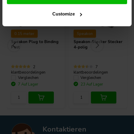
Customize
0.15 meter
Speakon
Speakon Plug to Binding
Speakon-Stecker Stecker
Post
4-polig
2
7
klantbeoordelingen
klantbeoordelingen
Vergleichen
Vergleichen
7 Auf Lager
23 Auf Lager
Kontaktieren