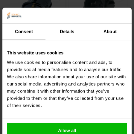
13A
10A
Consent
Details
About
Brennenstuhl Adapter
IEC-
Europa-Vereinigtes
Wechselstrombuchse
Königreich
Chassismontage mit 10-
A-Sicherungshalter
This website uses cookies
0
0
We use cookies to personalise content and ads, to
klantbeoordelingen
klantbeoordelingen
Vergleichen
Vergleichen
provide social media features and to analyse our traffic.
56 Auf Lager
50 Auf Lager
We also share information about your use of our site with
our social media, advertising and analytics partners who
may combine it with other information that you’ve
provided to them or that they’ve collected from your use
of their services.
Andere Kunden kauften auch
Allow all