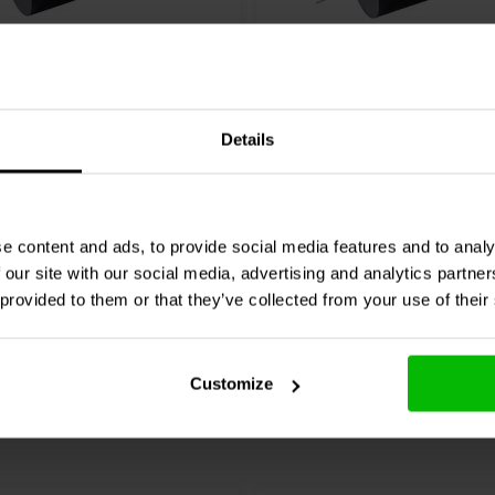
TA/1.5/160 | 1,5 µF | 5% |
Audyn
Q2/5.6/250 | 5,6 µF
Details
250 V
0 klantbeoordelin
3 klantbeoordelingen
Vergleichen
chen
10+ Auf Lager
9
e content and ads, to provide social media features and to analy
 our site with our social media, advertising and analytics partn
 provided to them or that they’ve collected from your use of their
Customize