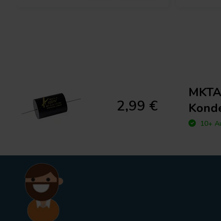
MKTA/
2,99 €
Kond
10+ Au