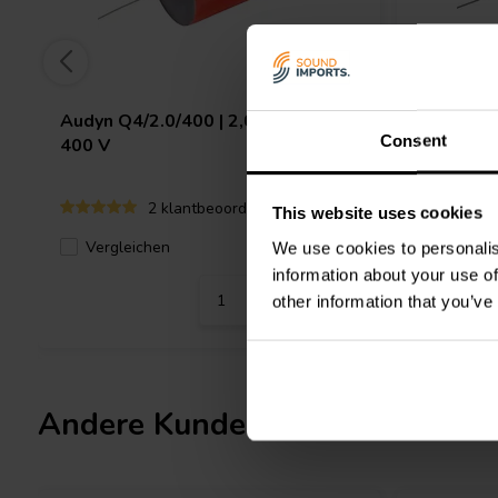
Audyn
Q4/2.0/400 | 2,0 µF | 5% |
Audyn
MK
Consent
400 V
160 V
2 klantbeoordelingen
This website uses cookies
Vergleichen
7 Auf Lager
Verglei
We use cookies to personalis
information about your use of
other information that you’ve
Andere Kunden kauften auch