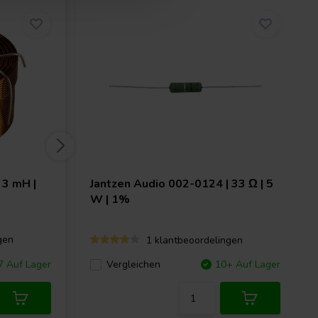
 3 mH |
Jantzen Audio
002-0124 | 33 Ω | 5
W | 1%
gen
1 klantbeoordelingen
 Auf Lager
Vergleichen
10+ Auf Lager