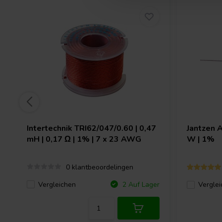
Intertechnik
TRI62/047/0.60 | 0,47
Jantzen 
mH | 0,17 Ω | 1% | 7 x 23 AWG
W | 1%
0 klantbeoordelingen
Vergleichen
2 Auf Lager
Verglei