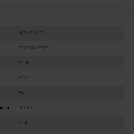
MKTA/3.9/250
9503736423583
3.9 µF
250 V
5%
 (mm)
18 x 30
Axial