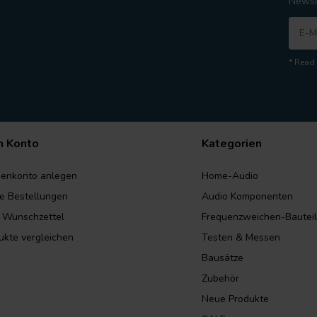
Newsl
* Read 
n Konto
Kategorien
enkonto anlegen
Home-Audio
e Bestellungen
Audio Komponenten
 Wunschzettel
Frequenzweichen-Bautei
ukte vergleichen
Testen & Messen
Bausätze
Zubehör
Neue Produkte