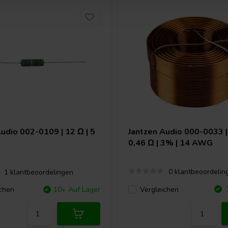
Audio
002-0109 | 12 Ω | 5
Jantzen Audio
000-0033 |
0,46 Ω | 3% | 14 AWG
0 klantbeoordelin
1 klantbeoordelingen
Vergleichen
chen
10+ Auf Lager
7