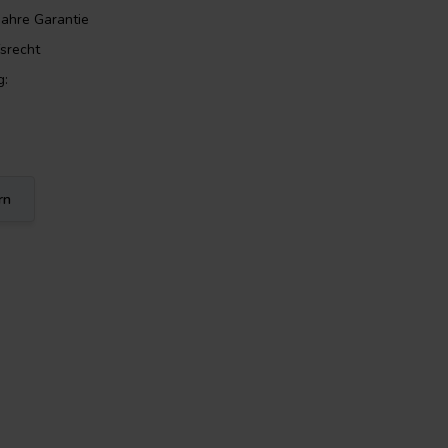
Jahre Garantie
srecht
g:
rn