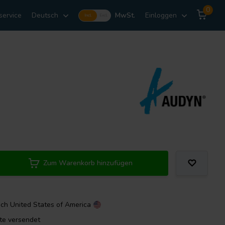
0
service
Deutsch
MwSt.
Einloggen
Incl.
Excl.
Zum Warenkorb hinzufügen
ach
United States of America
ute versendet