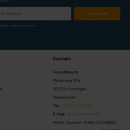
etter
Abonnieren
legal restrictions here
Kontakt
SoundImports
Peizerweg 97a
le
9727AJ Groningen
Niederlande
Tel:
+3185-0711860
E-Mail:
[email protected]
MwSt. Nummer: NL861325254B01