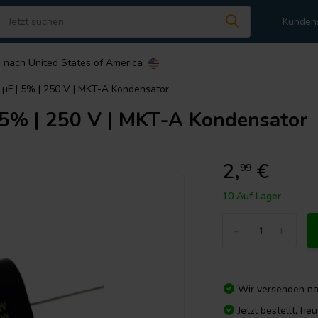
Kunden
n nach
United States of America
 µF | 5% | 250 V | MKT-A Kondensator
 5% | 250 V | MKT-A Kondensator
2,
€
99
10 Auf Lager
-
+
Wir versenden n
Jetzt bestellt, he