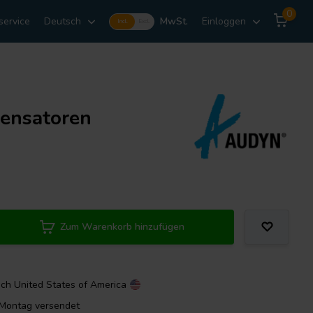
0
service
Deutsch
MwSt.
Einloggen
Incl.
Excl.
densatoren
Zum Warenkorb hinzufügen
ach
United States of America
m Montag versendet