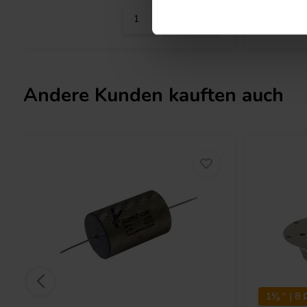
Andere Kunden kauften auch
1⅛ '' | 8 