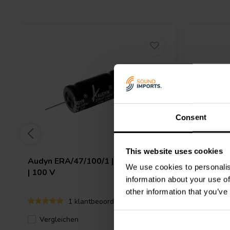
Consent
This website uses cookies
Audyn
ERA/47/100/1 | 47 µF | 10%
Jantzen 
We use cookies to personalis
| 100 V
5% | 100
information about your use of
other information that you’ve
1 klantbeoordelingen
Vergleichen
3 Auf Lager
Verglei