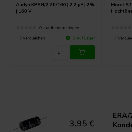
Audyn
KPSN/2.20/160 | 2,2 µF | 2%
Morel
ST
| 160 V
Hochtön
0 klantbeoordelingen
Vergleichen
Verglei
2 Auf Lager
ERA/2
3,95 €
Kond