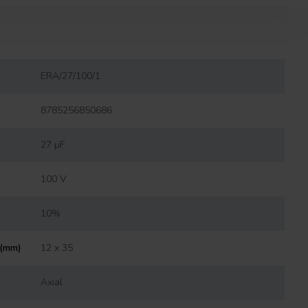
ERA/27/100/1
8785256850686
27 µF
100 V
10%
 (mm)
12 x 35
Axial