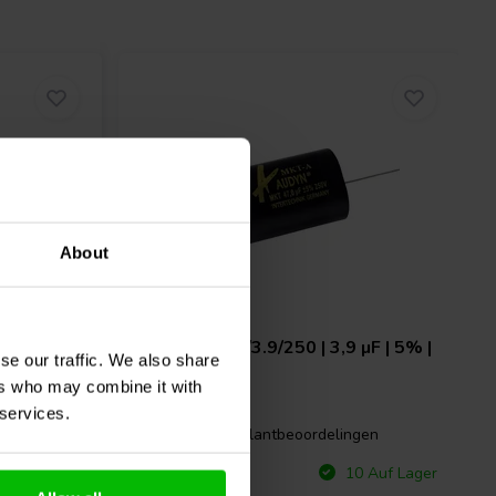
About
µF | 5% |
Audyn
MKTA/3.9/250 | 3,9 µF | 5% |
se our traffic. We also share
250 V
ers who may combine it with
 services.
gen
0 klantbeoordelingen
Vergleichen
 Auf Lager
10 Auf Lager