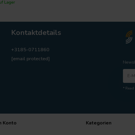
f Lager
Kontaktdetails
+3185-0711860
[email protected]
Newsl
* Read 
n Konto
Kategorien