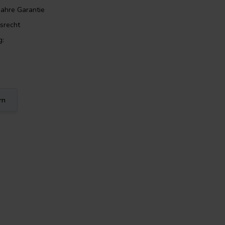
Jahre Garantie
srecht
g:
rn