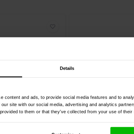
Details
Audio
001-6120 | 3,9 µF |
Audyn
Q6/047/600 | 0,47 
e content and ads, to provide social media features and to analy
 V
600 V
 our site with our social media, advertising and analytics partn
 provided to them or that they’ve collected from your use of their
1 klantbeoordelin
1 klantbeoordelingen
Vergleichen
chen
10+ Auf Lager
8