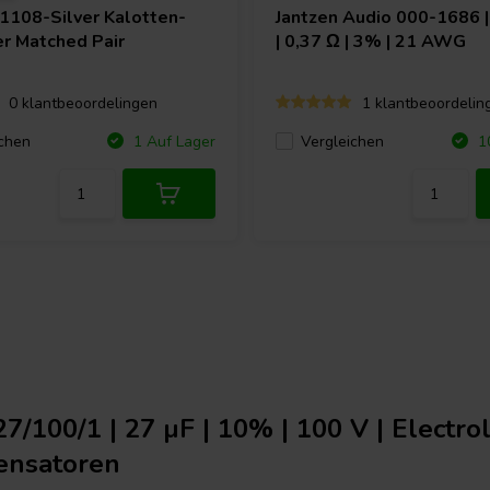
1108-Silver Kalotten-
Jantzen Audio
000-1686 |
er Matched Pair
| 0,37 Ω | 3% | 21 AWG
0 klantbeoordelingen
1 klantbeoordelin
chen
Vergleichen
1 Auf Lager
10
7/100/1 | 27 µF | 10% | 100 V | Electro
ensatoren