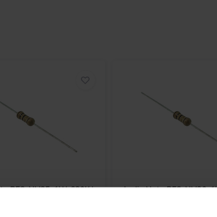
das Risiko von Störungen durch
hn zu einer vielseitigen Wahl für
re dort, wo niedrige
r kann in
Widerstandsnetzwerken
,
ngesetzt werden, um einen
zu gewährleisten.
DIY-Projekte, Upgrades und
endungen. Seine robuste Bauweise
 Option in Schaltungen, bei denen
udem mit einer Vielzahl von
atibel und bietet so Flexibilität
ote
RES-NM35-1W-680K |
Audio Note
RES-NM39-1
 1 W | 1%
1,5 MΩ | 1 W | 1%