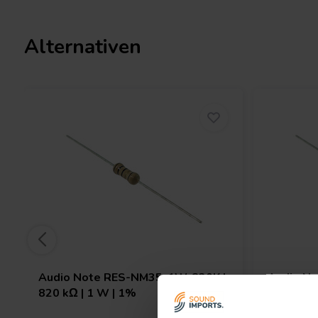
Materialien an den Endkappen und Anschlussdrähten, was hilft, 
Magnetfelder zu reduzieren. Die Belastbarkeit von 1 Watt macht i
Alternativen
eine Vielzahl von Audio- und Elektronikanwendungen, insbesonde
Widerstandswerte und zuverlässiger Betrieb erforderlich sind. E
Signalwegen oder als Teil von
Audio-Komponenten
-Upgrades ei
stabilen Signalfluss und eine zuverlässige Schaltungsstabilität 
Der Audio Note Tantalum Non-Magnetic Resistor eignet sich für 
Reparaturen sowohl in professionellen als auch in Hobby-Anw
und die sorgfältige Materialauswahl machen ihn zur bevorzugten
Leistung und Langlebigkeit wichtig sind. Dieser Widerstand ist z
Frequenzweichen-Bauteilen
und anderen passiven Elementen komp
für individuelle Elektronik-Designs.
Audio Note
RES-NM35-1W-820K |
Audio N
820 kΩ | 1 W | 1%
680 kΩ |