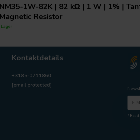
NM35-1W-82K | 82 kΩ | 1 W | 1% | Tan
Magnetic Resistor
 Lager
Kontaktdetails
+3185-0711860
[email protected]
Newsl
* Read 