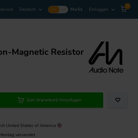
0
service
Deutsch
MwSt.
Einloggen
Incl.
Excl.
n-Magnetic Resistor
Zum Warenkorb hinzufügen
ach
United States of America
m Montag versendet