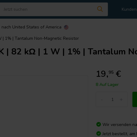
Kunden
n nach
United States of America
 | 1% | Tantalum Non-Magnetic Resistor
82 kΩ | 1 W | 1% | Tantalum No
19,
€
95
8 Auf Lager
-
+
Wir versenden n
Jetzt bestellt, a