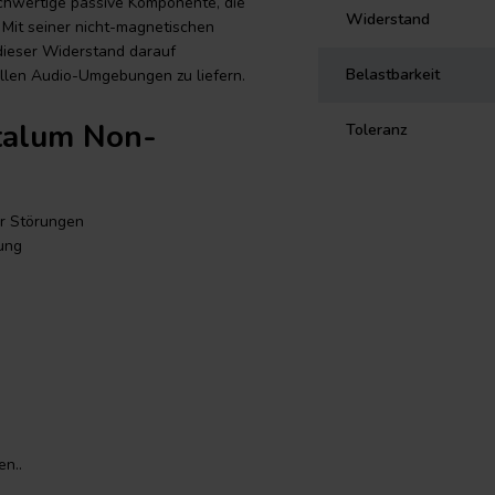
chwertige passive Komponente, die
Widerstand
 Mit seiner nicht-magnetischen
dieser Widerstand darauf
Belastbarkeit
ollen Audio-Umgebungen zu liefern.
talum Non-
Toleranz
r Störungen
ung
talum Non-
n..
erfügt über nicht-magnetische