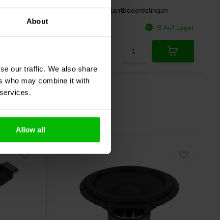
gen
0 klantbeoordelingen
About
Vergleichen
 Auf Lager
8 Auf Lager
se our traffic. We also share
ers who may combine it with
 services.
Allow all