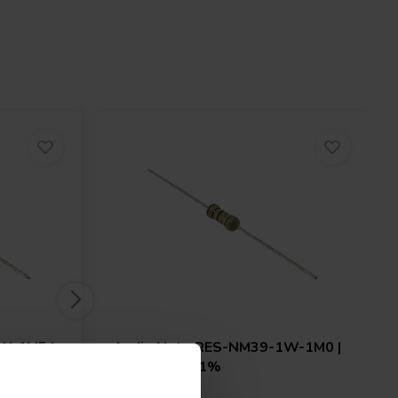
W-1M5 |
Audio Note
RES-NM39-1W-1M0 |
1 MΩ | 1 W | 1%