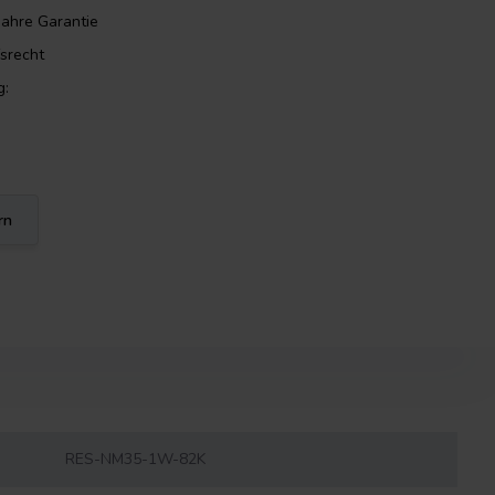
Jahre Garantie
srecht
g:
rn
RES-NM35-1W-82K