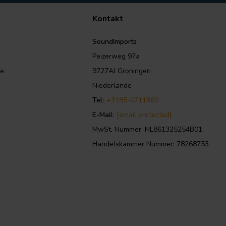
Kontakt
SoundImports
Peizerweg 97a
le
9727AJ Groningen
Niederlande
Tel:
+3185-0711860
E-Mail:
[email protected]
MwSt. Nummer: NL861325254B01
Handelskammer Nummer: 78268753