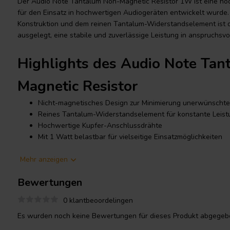
Der Audio Note Tantalum Non-Magnetic Resistor 1W ist eine ho
für den Einsatz in hochwertigen Audiogeräten entwickelt wurde.
Konstruktion und dem reinen Tantalum-Widerstandselement ist 
ausgelegt, eine stabile und zuverlässige Leistung in anspruchsv
Highlights des Audio Note Tan
Magnetic Resistor
Nicht-magnetisches Design zur Minimierung unerwünschte
Reines Tantalum-Widerstandselement für konstante Leist
Hochwertige Kupfer-Anschlussdrähte
Mit 1 Watt belastbar für vielseitige Einsatzmöglichkeiten
Mehr anzeigen
Produktdetails Audio Note Tan
Bewertungen
Magnetic Resistor
0 klantbeoordelingen
Audio Note
Tantalum Non-Magnetic Resistor 1W
Es wurden noch keine Bewertungen für dieses Produkt abgegebe
Dieser Widerstand verwendet eine reine Tantalum-Schicht und v