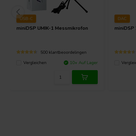
USB-C
DAC
miniDSP
UMIK-1 Messmikrofon
miniDSP
500 klantbeoordelingen
Vergleichen
10+ Auf Lager
Verglei