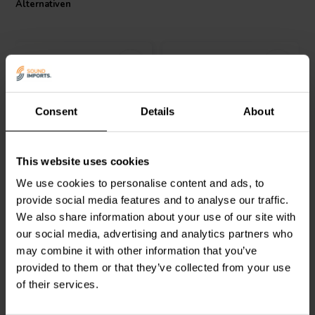
Widerstandswerte und zuverlässiger Betrieb erforderlich sind. Er
Alternativen
kann in
Widerstandsnetzwerken
, Signalwegen oder als Teil von
Audio-Komponenten
-Upgrades eingesetzt werden, um einen
stabilen Signalfluss und eine zuverlässige Schaltungsstabilität zu
gewährleisten.
Der Audio Note Tantalum Non-Magnetic Resistor eignet sich für DIY-
Projekte, Upgrades und Reparaturen sowohl in professionellen als
Consent
Details
About
auch in Hobby-Anwendungen. Seine robuste Bauweise und die
sorgfältige Materialauswahl machen ihn zur bevorzugten Option in
Schaltungen, bei denen Leistung und Langlebigkeit wichtig sind.
Audio Note
RES-NM35-
Audio Note
RES-NM35-
Dieser Widerstand ist zudem mit einer Vielzahl von
This website uses cookies
1W-820K | 820 kΩ | 1 W |
1W-680K | 680 kΩ | 1 W |
Frequenzweichen-Bauteilen
und anderen passiven Elementen
1%
1%
We use cookies to personalise content and ads, to
kompatibel und bietet so Flexibilität für individuelle Elektronik-
Designs.
provide social media features and to analyse our traffic.
0
0
We also share information about your use of our site with
klantbeoordelingen
klantbeoordelingen
our social media, advertising and analytics partners who
Vergleichen
Vergleichen
8 Auf Lager
8 Auf Lager
may combine it with other information that you’ve
provided to them or that they’ve collected from your use
of their services.