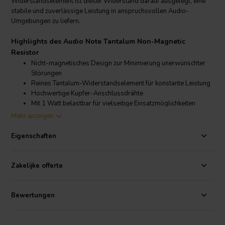
Widerstandselement ist dieser Widerstand darauf ausgelegt, eine
stabile und zuverlässige Leistung in anspruchsvollen Audio-
Umgebungen zu liefern.
Highlights des Audio Note Tantalum Non-Magnetic
Resistor
Nicht-magnetisches Design zur Minimierung unerwünschter
Störungen
Reines Tantalum-Widerstandselement für konstante Leistung
Hochwertige Kupfer-Anschlussdrähte
Mit 1 Watt belastbar für vielseitige Einsatzmöglichkeiten
Mehr anzeigen
Produktdetails Audio Note Tantalum Non-Magnetic
Resistor
Eigenschaften
Audio Note
Tantalum Non-Magnetic Resistor 1W
Dieser Widerstand verwendet eine reine Tantalum-Schicht und
Zakelijke offerte
verfügt über nicht-magnetische Materialien an den Endkappen und
Anschlussdrähten, was hilft, das Risiko von Störungen durch
Bewertungen
Magnetfelder zu reduzieren. Die Belastbarkeit von 1 Watt macht ihn
zu einer vielseitigen Wahl für eine Vielzahl von Audio- und
Elektronikanwendungen, insbesondere dort, wo niedrige