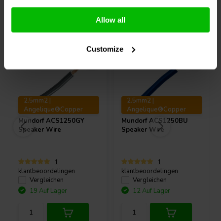
Andere Kunden kauften auch
Allow all
Customize
2.5mm2 |
2.5mm2 |
Angelique®Copper
Angelique®Copper
Mundorf
ACS1250GY
Mundorf
ACS1250BU
Speaker Wire
Speaker Wire
1
1
klantbeoordelingen
klantbeoordelingen
Vergleichen
Vergleichen
19 Auf Lager
12 Auf Lager