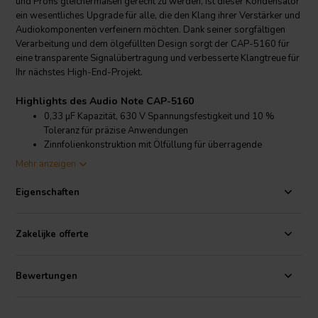
und Profis gleichermaßen gerecht zu werden, ist dieser Kondensator
ein wesentliches Upgrade für alle, die den Klang ihrer Verstärker und
Audiokomponenten verfeinern möchten. Dank seiner sorgfältigen
Verarbeitung und dem ölgefüllten Design sorgt der CAP-5160 für
eine transparente Signalübertragung und verbesserte Klangtreue für
Ihr nächstes High-End-Projekt.
Highlights des Audio Note CAP-5160
0,33 µF Kapazität, 630 V Spannungsfestigkeit und 10 %
Toleranz für präzise Anwendungen
Zinnfolienkonstruktion mit Ölfüllung für überragende
Klangtransparenz
Mehr anzeigen
Entwickelt auf Basis umfangreicher Hörtests und praktischer
Audio-Erfahrung
Eigenschaften
Ideal für Signalwege in Verstärkern und anderen kritischen
Audiokomponenten
Zakelijke offerte
Produktdetails Audio Note CAP-5160
Audio Note
CAP-5160 Zinnfolienkondensator 0,33 µF 630 V 10%
Bewertungen
Dieser Zinnfolien-Signalkondensator hebt sich unter
Kondensatoren
durch seine außergewöhnliche Verarbeitungsqualität und Liebe zum
klanglichen Detail hervor. Audio Note hat den CAP-5160 mit einer