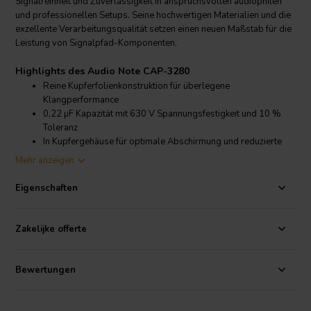
Signalreinheit und Zuverlässigkeit in anspruchsvollen audiophilen
und professionellen Setups. Seine hochwertigen Materialien und die
exzellente Verarbeitungsqualität setzen einen neuen Maßstab für die
Leistung von Signalpfad-Komponenten.
Highlights des Audio Note CAP-3280
Reine Kupferfolienkonstruktion für überlegene
Klangperformance
0,22 µF Kapazität mit 630 V Spannungsfestigkeit und 10 %
Toleranz
In Kupfergehäuse für optimale Abschirmung und reduzierte
Störungen
Mehr anzeigen
Ideal für Single-Ended-Triodenverstärker und High-Fidelity-
Audioschaltungen
Eigenschaften
Produktdetails Audio Note CAP-3280
Audio Note
CAP-3280 0,22 µF 630 V 10% Kupferfolien-
Zakelijke offerte
Kondensator
Dieser
Kondensator
ist Teil der renommierten Kupfer- und
Bewertungen
Silberfolien-Signalkondensatoren von Audio Note, die speziell für
Audio-Enthusiasten entwickelt wurden, die höchste Qualität im
Signalweg suchen. Der Wert von 0,22 µF mit einer