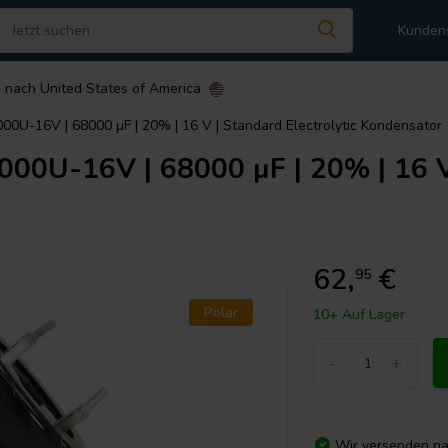
Kunden
n nach
United States of America
U-16V | 68000 µF | 20% | 16 V | Standard Electrolytic Kondensator
U-16V | 68000 µF | 20% | 16 V |
62,
€
95
Polar
10+ Auf Lager
-
+
Wir versenden n