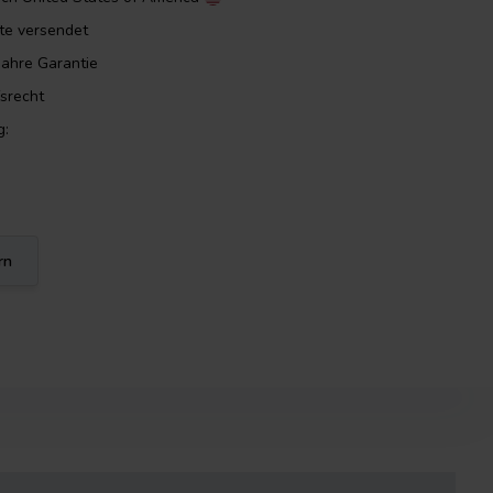
ute versendet
Jahre Garantie
srecht
g:
rn