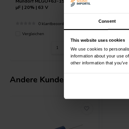
Mundorf
MLGO+63-15000 | 15000
Audio N
µF | 20% | 63 V
| 50 µF |
Consent
0 klantbeoordelingen
Vergleichen
Verglei
4 Auf Lager
This website uses cookies
We use cookies to personalis
information about your use of
other information that you’ve
Andere Kunden kauften auch