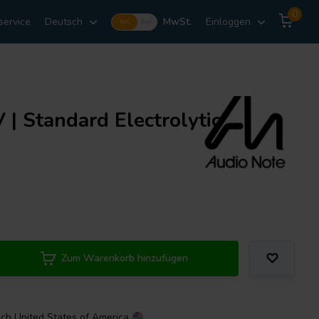
0
service
Deutsch
MwSt.
Einloggen
Incl.
Excl.
 Standard Electrolytic
Zum Warenkorb hinzufügen
ach
United States of America