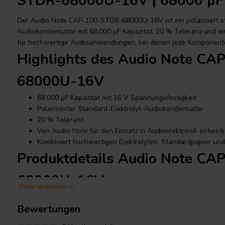
STDR-68000U-16V | 68000 µF 
Der Audio Note CAP-100-STDR-68000U-16V ist ein polarisiert sta
Audiokondensator mit 68.000 µF Kapazität, 20 % Toleranz und e
für hochwertige Audioanwendungen, bei denen jede Komponente
Highlights des Audio Note C
68000U-16V
68.000 µF Kapazität mit 16 V Spannungsfestigkeit
Polarisierter Standard-Elektrolyt-Audiokondensator
20 % Toleranz
Von Audio Note für den Einsatz in Audioelektronik entwick
Kombiniert hochwertigen Elektrolyten, Standardpapier und 
Produktdetails Audio Note C
68000U-16V
Mehr anzeigen
Audio Note
CAP-100-STDR-68000U-16V 68000 µF 20 % 16 V Stand
Bewertungen
Kondensator
Der Audio Note CAP-100-STDR-68000U-16V ist Teil der Standar