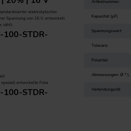
| 20% | 16 V
Artikelnummer:
ndardisierter elektrolytischer
Kapazität (µF)
iner Spannung von 16 V, entwickelt
 zählt.
Spannungswert
AP-100-STDR-
Toleranz
Polarität
Abmessungen: Ø * L
elt
speziell entwickelte Folie
Verbindungsstil
AP-100-STDR-
ard Polarisierter Elektrolyt-
d-Elektrolytkondensator-Reihe