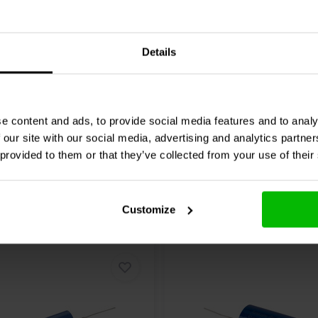
ote
CAP-100-R-50U-350V
Audio Note
CAP-100-R-
 20% | 350 V
| 220 µF | 20% | 63 V
Details
0 klantbeoordelingen
0 klantbeoordelin
chen
Vergleichen
2 Auf Lager
6
e content and ads, to provide social media features and to analy
 our site with our social media, advertising and analytics partn
 provided to them or that they’ve collected from your use of their
Customize