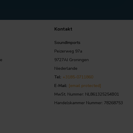
Kontakt
SoundImports
Peizerweg 97a
le
9727AJ Groningen
Niederlande
Tel:
+3185-0711860
E-Mail:
[email protected]
MwSt. Nummer: NL861325254B01
Handelskammer Nummer: 78268753