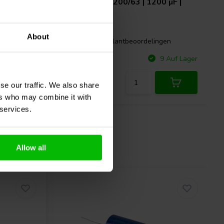
220U-63V
Audyn
ERA/1200/63 | 1200 µF |
10% | 63 V
About
gen
1 klantbeoordelingen
Vergleichen
 Auf Lager
9 Auf Lager
se our traffic. We also share
ers who may combine it with
 services.
Allow all