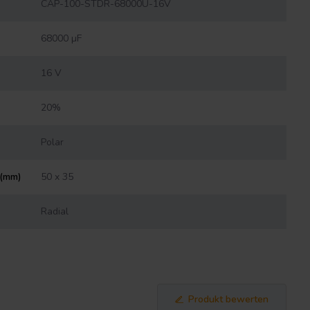
CAP-100-STDR-68000U-16V
68000 µF
16 V
20%
Polar
 (mm)
50 x 35
Radial
Produkt bewerten