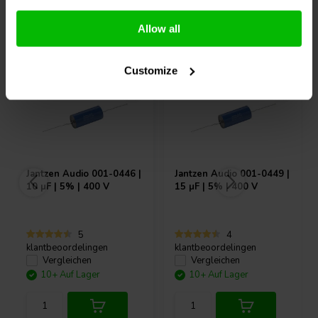
Andere Kunden kauften auch
Allow all
Customize
Jantzen Audio
001-0446 |
Jantzen Audio
001-0449 |
10 µF | 5% | 400 V
15 µF | 5% | 400 V
5
4
klantbeoordelingen
klantbeoordelingen
Vergleichen
Vergleichen
10+ Auf Lager
10+ Auf Lager