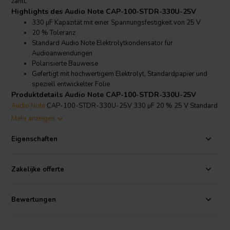
zählt.
Highlights des Audio Note CAP-100-STDR-330U-25V
330 µF Kapazität mit einer Spannungsfestigkeit von 25 V
20 % Toleranz
Standard Audio Note Elektrolytkondensator für
Audioanwendungen
Polarisierte Bauweise
Gefertigt mit hochwertigem Elektrolyt, Standardpapier und
speziell entwickelter Folie
Produktdetails Audio Note CAP-100-STDR-330U-25V
Audio Note
CAP-100-STDR-330U-25V 330 µF 20 % 25 V Standard
Polarisierter Elektrolytkondensator
Mehr anzeigen
Der Audio Note CAP-100-STDR-330U-25V gehört zur
Standardreihe der Elektrolytkondensatoren von Audio Note, die als
Eigenschaften
Einstiegsmodell in ihrer Audiokondensator-Linie entwickelt wurde.
Dieser 330 µF, 25 V polarisierte Kondensator ist für den
Audioeinsatz vorgesehen und Teil der breiteren Auswahl an
Zakelijke offerte
Kondensatoren
der Marke, die auf sorgfältig ausgewählten
Materialien basieren.
Bewertungen
Das Standard-Elektrolyt-Design von Audio Note kombiniert einen
hochwertigen Elektrolyten mit Standardpapier und einer speziell
entwickelten Folie. Ziel ist ein Kondensator, der für seine Klasse eine