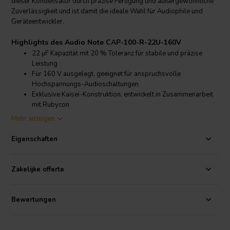
dieser Kondensator durch präzise Fertigung und außergewöhnliche
Zuverlässigkeit und ist damit die ideale Wahl für Audiophile und
Geräteentwickler.
Highlights des Audio Note CAP-100-R-22U-160V
22 µF Kapazität mit 20 % Toleranz für stabile und präzise
Leistung
Für 160 V ausgelegt, geeignet für anspruchsvolle
Hochspannungs-Audioschaltungen
Exklusive Kaisei-Konstruktion, entwickelt in Zusammenarbeit
mit Rubycon
Hervorragende Klangqualität, ideal für hochwertige Audio-
Mehr anzeigen
und Netzteil-Upgrades
Eigenschaften
Produktdetails Audio Note CAP-100-R-22U-160V
Audio Note
CAP-100-R-22U-160V Kaisei Elektrolytkondensator
Zakelijke offerte
Entwickelt als Teil der renommierten Kaisei-Serie ist der Audio Note
CAP-100-R-22U-160V das Ergebnis einer sorgfältigen
Zusammenarbeit zwischen Audio Note und Rubycon, wobei das
Bewertungen
Know-how der Entwickler der legendären Black Gate-
Kondensatoren genutzt wurde. Dieser 22-µF-Elektrolytkondensator
verwendet ein spezielles Elektrolyt und hochwertige Folien, was