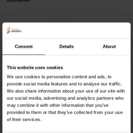
Alternativen
Was ist in der Box?
Arylic SPDIF-OUT Board
Anschlusskabel
Spezifikationen
Größe: 52x24mm
Consent
Details
About
Arylic
SPDIF IN
Arylic
DAC
This website uses cookies
Erweiterungsplatine
Erweiterungsplatine
We use cookies to personalise content and ads, to
provide social media features and to analyse our traffic.
4
5
We also share information about your use of our site with
klantbeoordelingen
klantbeoordelingen
Vergleichen
Vergleichen
our social media, advertising and analytics partners who
7 Auf Lager
9 Auf Lager
may combine it with other information that you’ve
provided to them or that they’ve collected from your use
of their services.