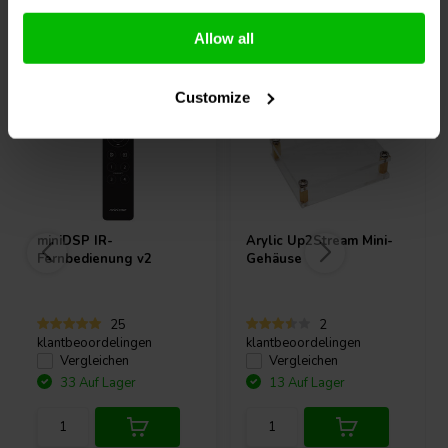
Andere Kunden kauften auch
Allow all
Customize
miniDSP
IR-
Arylic
Up2Stream Mini-
Fernbedienung v2
Gehäuse
25
2
klantbeoordelingen
klantbeoordelingen
Vergleichen
Vergleichen
33 Auf Lager
13 Auf Lager