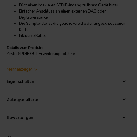
Fügt einen koaxialen SPDIF-ingang zu Ihrem Gerät hinzu
Einfacher Anschluss an einen externen DAC oder
Digitalverstärker
Die Samplerate ist die gleiche wie die der angeschlossenen
Karte
Inklusive Kabel
Details zum Produkt
Arylic SPDIF OUT Erweiterungsplatine
Mit dem Arylic SPDIF OUT Board können Sie die
Mehr anzeigen
Anschlussmöglichkeiten Ihres Arylic Produktes erweitern. Mit dieser
Erweiterungsplatine können Sie ein SPDIF-Signal an einen externen
Eigenschaften
DAC oder Digitalverstärker weiterleiten.
Kompatibilität
Zakelijke offerte
Dieses SPDIF IN Board ist mit den folgenden Arylic Produkten
kompatibel:
Up2Stream Mini v3
Bewertungen
Up2Stream Pro v3
Up2Stream AMP 2.0 v3
Up2Stream AMP 2.1