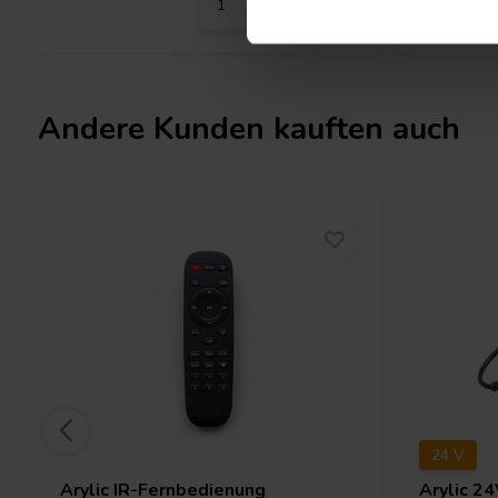
Andere Kunden kauften auch
24 V
Arylic
IR-Fernbedienung
Arylic
24