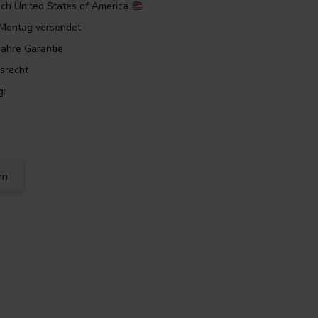
ach
United States of America
m Montag versendet
Jahre Garantie
srecht
g:
rn