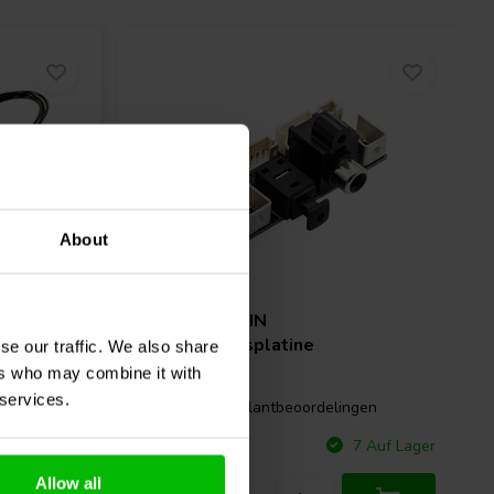
About
134 |
Arylic
SPDIF IN
nische
Erweiterungsplatine
se our traffic. We also share
regler-
ers who may combine it with
 services.
gen
4 klantbeoordelingen
Vergleichen
 Auf Lager
7 Auf Lager
Allow all