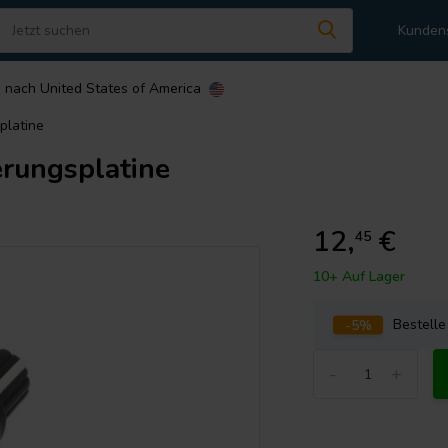
Kunden
n nach
United States of America
platine
erungsplatine
12,
€
45
10+ Auf Lager
-5%
Bestell
-
+