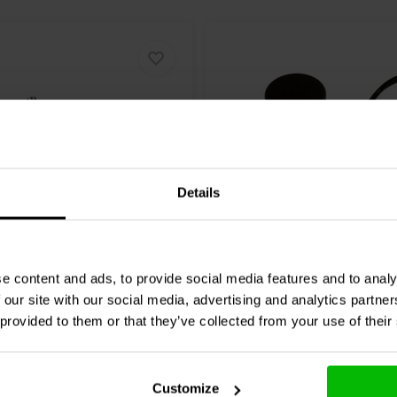
Details
ctronics
AA-AB41116 |
Sure Electronics
AA-AB41
ische Lautstärkeregelung
VC02 - M62429 | Elektro
e content and ads, to provide social media features and to analy
Stereo-Audio-Lautstärke
 our site with our social media, advertising and analytics partn
Platine
 provided to them or that they’ve collected from your use of their
3 klantbeoordelingen
1 klantbeoordelin
chen
Vergleichen
13 Auf Lager
13
Customize