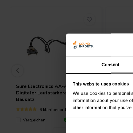
Consent
This website uses cookies
Sure Electronics
AA-AA11117 |
Sure Ele
Digitaler Lautstärkeregler-
Elektron
We use cookies to personalis
Bausatz
information about your use of
other information that you’ve
6 klantbeoordelingen
Vergleichen
Verglei
39 Auf Lager