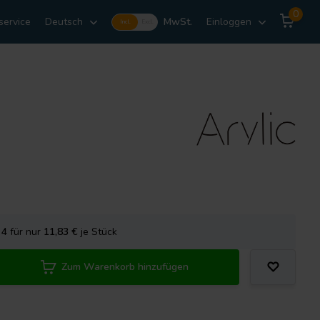
0
service
Deutsch
MwSt.
Einloggen
Incl.
Excl.
e
4
für nur
11,83
€
je Stück
Zum Warenkorb hinzufügen