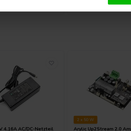
2 x 50 W
V 4.16A AC/DC-Netzteil
Arylic
Up2Stream 2.0 Am