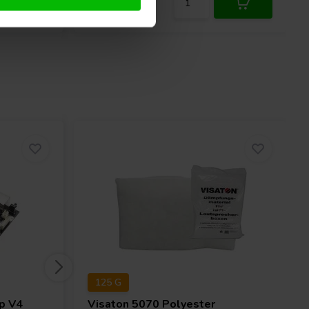
125 G
p V4
Visaton
5070 Polyester