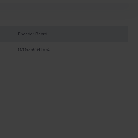
Encoder Board
8785256841950