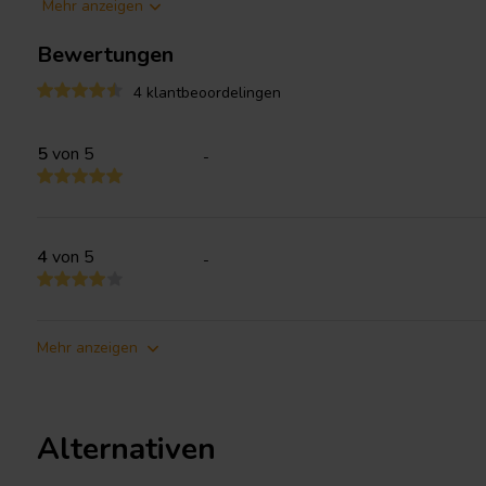
Mehr anzeigen
Kompatibilität
Bewertungen
Diese Geberplatine ist mit den folgenden Arylic-Produkten kompa
Up2Stream Mini v3
4 klantbeoordelingen
Up2Stream Pro v3
Up2Stream AMP 2.0 v3
5
von 5
-
Was ist in der Box?
Arylic Encoder Board
Anschlusskabel und Drehknopf
4
von 5
-
Spezifikationen
Größe: 22x17 mm
Mehr anzeigen
Alternativen