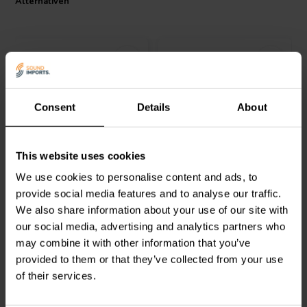
Alternativen
Consent
Details
About
Dynavox
1,0 mm 12 g
Lötzubehör Werkzeugset
This website uses cookies
Solder mit 4% Silber
| 5 Stück
We use cookies to personalise content and ads, to
provide social media features and to analyse our traffic.
4
0
We also share information about your use of our site with
klantbeoordelingen
klantbeoordelingen
Vergleichen
Vergleichen
our social media, advertising and analytics partners who
1 Auf Lager
2 Auf Lager
may combine it with other information that you’ve
provided to them or that they’ve collected from your use
of their services.