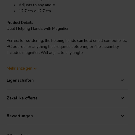
Adjusts to any angle
12.7 cm x 12.7 cm
Product Details
Dual Helping Hands with Magnifier
Perfect for soldering, the helping hands can hold small components,
PC boards, or anything that requires soldering or fine assembly.
Includes magnifier. Will adjust to any angle.
Dimensions:
12.7 cm x 12.7 cm.
Mehr anzeigen
Eigenschaften
Zakelijke offerte
Bewertungen