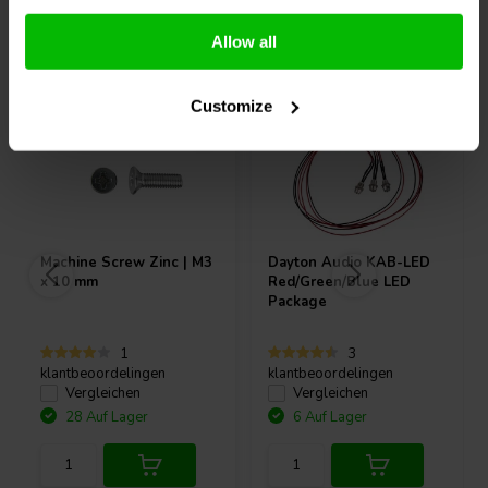
Andere Kunden kauften auch
Allow all
Customize
Machine Screw Zinc | M3
Dayton Audio
KAB-LED
x 10 mm
Red/Green/Blue LED
Package
1
3
klantbeoordelingen
klantbeoordelingen
Vergleichen
Vergleichen
28 Auf Lager
6 Auf Lager