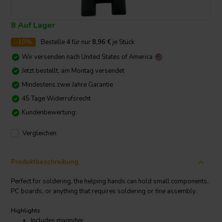
8 Auf Lager
-10%
Bestelle
4
für nur
8,96
€
je Stück
Wir versenden nach
United States of America
Jetzt bestellt, am Montag versendet
Mindestens zwei Jahre Garantie
45 Tage Widerrufsrecht
Kundenbewertung:
Vergleichen
Produktbeschreibung
Perfect for soldering, the helping hands can hold small components,
PC boards, or anything that requires soldering or fine assembly.
Highlights
Includes magnifier