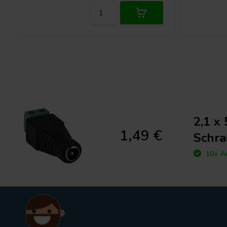
2,1 x
1,49 €
Schr
10+ Au