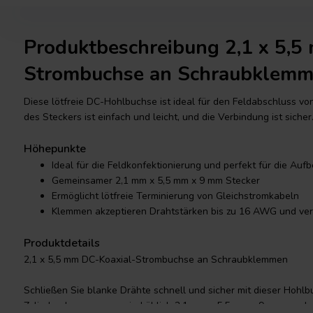
Produktbeschreibung 2,1 x 5,5
Strombuchse an Schraubklem
Diese lötfreie DC-Hohlbuchse ist ideal für den Feldabschluss v
des Steckers ist einfach und leicht, und die Verbindung ist sicher
Höhepunkte
Ideal für die Feldkonfektionierung und perfekt für die A
Gemeinsamer 2,1 mm x 5,5 mm x 9 mm Stecker
Ermöglicht lötfreie Terminierung von Gleichstromkabeln
Klemmen akzeptieren Drahtstärken bis zu 16 AWG und vera
Produktdetails
2,1 x 5,5 mm DC-Koaxial-Strombuchse an Schraubklemmen
Schließen Sie blanke Drähte schnell und sicher mit dieser Hohlb
Zylinderabmessungen sind üblich 2,1 mm x 5,5 mm x 9 mm, wodurc