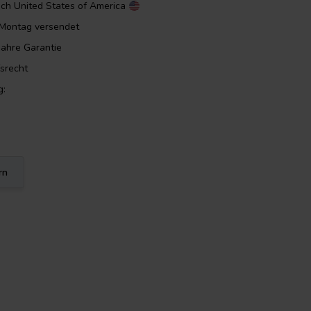
ach
United States of America
m Montag versendet
Jahre Garantie
srecht
g:
rn