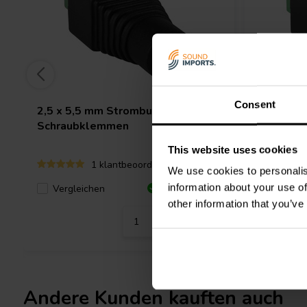
Consent
2,5 x 5,5 mm Strombuchse auf
2,1 x 5,
Schraubklemmen
Netzstec
This website uses cookies
1 klantbeoordelingen
We use cookies to personalis
information about your use of
Vergleichen
Verglei
12 Auf Lager
other information that you’ve
Andere Kunden kauften auch