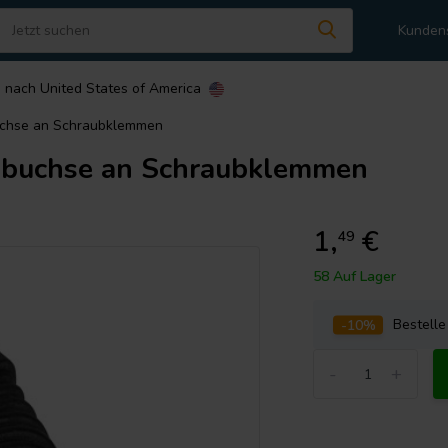
Kunden
n nach
United States of America
uchse an Schraubklemmen
mbuchse an Schraubklemmen
1,
€
49
58 Auf Lager
-10%
Bestell
-
+