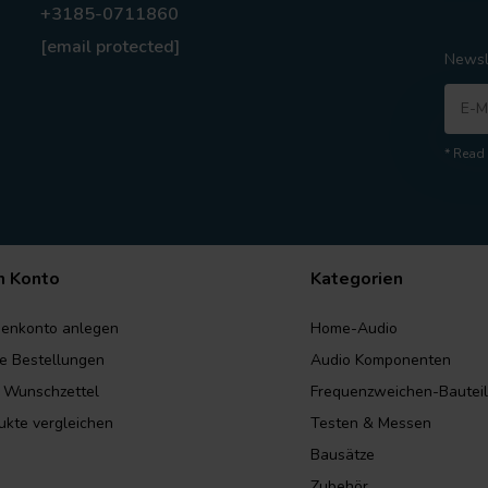
+3185-0711860
[email protected]
Newsl
* Read 
n Konto
Kategorien
enkonto anlegen
Home-Audio
e Bestellungen
Audio Komponenten
 Wunschzettel
Frequenzweichen-Bautei
ukte vergleichen
Testen & Messen
Bausätze
Zubehör