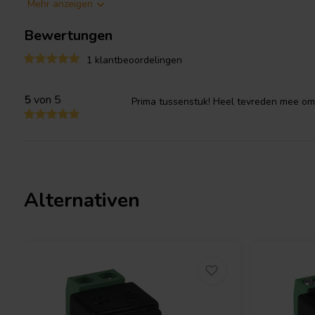
Mehr anzeigen
Verwendung mit CCTV-Kameras, Verstärkern und Projekten eign
Bewertungen
Hinweis:
Dies ist kein Netzteil oder Stromrichter. Bitte achten S
Stromversorgung zum Gerät passt.
1 klantbeoordelingen
5
von 5
Prima tussenstuk! Heel tevreden mee om 
Alternativen