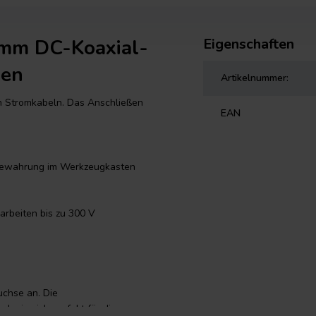
 mm DC-Koaxial-
Eigenschaften
men
Artikelnummer:
on Stromkabeln. Das Anschließen
EAN
.
ufbewahrung im Werkzeugkasten
rbeiten bis zu 300 V
uchse an. Die
h sie sich perfekt für die