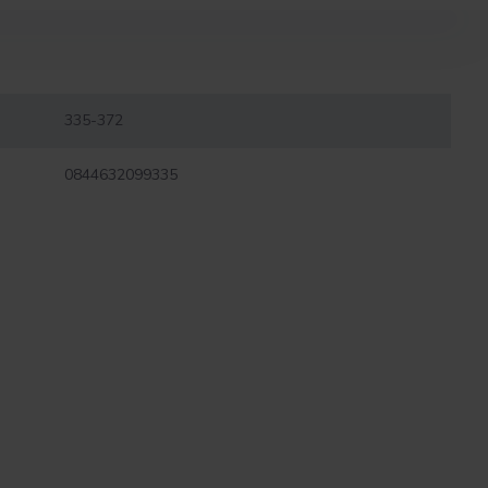
335-372
0844632099335