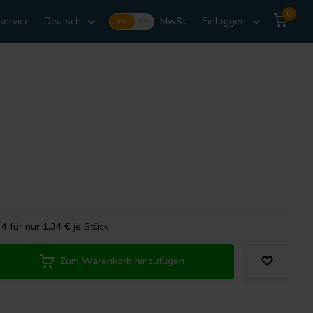
0
service
Deutsch
MwSt.
Einloggen
Incl.
Excl.
e
4
für nur
1,34
€
je Stück
Zum Warenkorb hinzufügen