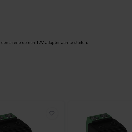
en.
ie darauf, dass die passende
een sirene op een 12V adapter aan te sluiten.