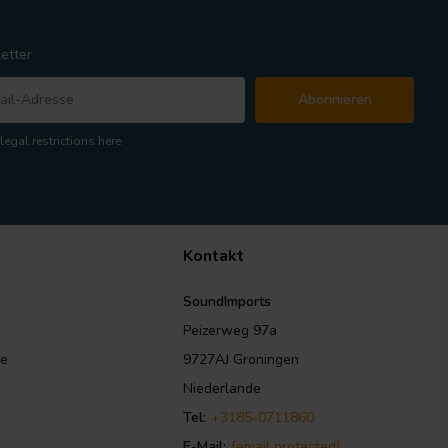
etter
Abonnieren
legal restrictions here
Kontakt
SoundImports
Peizerweg 97a
le
9727AJ Groningen
Niederlande
Tel:
+3185-0711860
E-Mail:
[email protected]