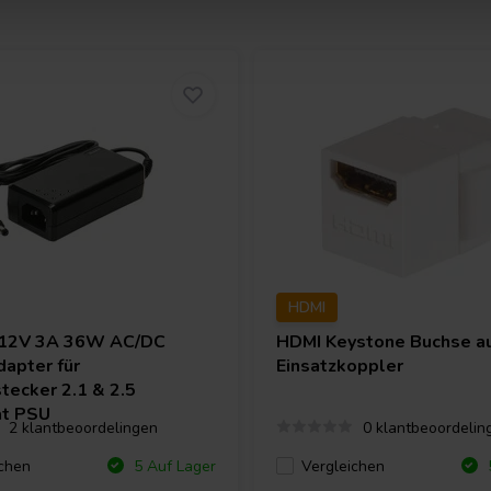
HDMI
12V 3A 36W AC/DC
HDMI Keystone Buchse a
apter für
Einsatzkoppler
tecker 2.1 & 2.5
ät PSU
2 klantbeoordelingen
0 klantbeoordelin
chen
Vergleichen
5 Auf Lager
5