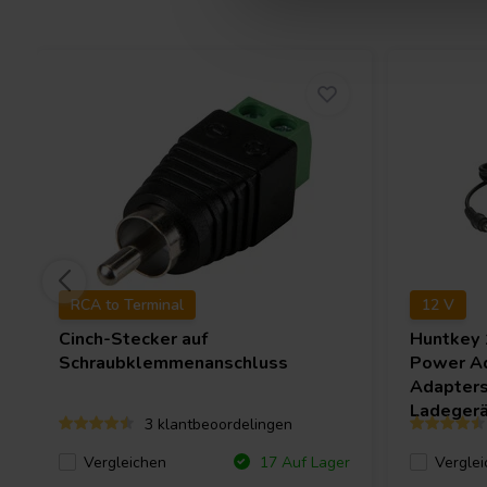
RCA to Terminal
12 V
Cinch-Stecker auf
Huntkey
Schraubklemmenanschluss
Power Ad
Adapters
Ladeger
3 klantbeoordelingen
Vergleichen
Verglei
17 Auf Lager