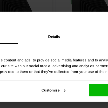
Details
5 mm DC-Koaxial-
2,5 x 5,5 mm Netzstecker
ker auf Schraubklemmen
Schraubklemmen
0 klantbeoordelingen
2 klantbeoordelin
e content and ads, to provide social media features and to analy
 our site with our social media, advertising and analytics partn
chen
Vergleichen
6 Auf Lager
18
 provided to them or that they’ve collected from your use of their
Customize