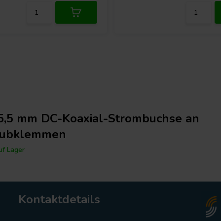
 5,5 mm DC-Koaxial-Strombuchse an
aubklemmen
f Lager
Kontaktdetails