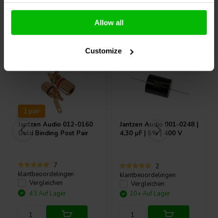
Allow all
Andere Kunden kauften auch
Customize
1 pair
Jantzen Audio
012-0160
Jantzen Audio
001-0248 |
Gold Binding Post Pair
4,30 µF | 5% | 400 V
7
2
klantbeoordelingen
klantbeoordelingen
Vergleichen
Vergleichen
43 Auf Lager
10+ Auf Lager