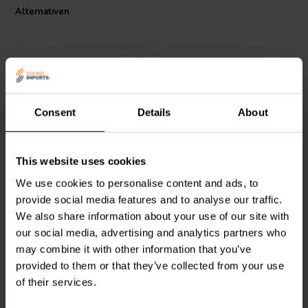
Alternativen
Consent
Details
About
Pressfit Speaker Grill
Pressfit Small Speaker
This website uses cookies
Guides
Grill Guides
We use cookies to personalise content and ads, to
provide social media features and to analyse our traffic.
1
0
We also share information about your use of our site with
klantbeoordelingen
klantbeoordelingen
our social media, advertising and analytics partners who
Vergleichen
Vergleichen
may combine it with other information that you’ve
100+ Auf Lager
100+ Auf Lager
provided to them or that they’ve collected from your use
of their services.