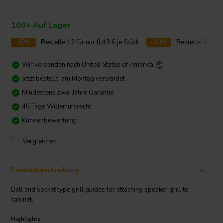
100+ Auf Lager
-5%
Bestelle
12
für nur
0,43
€
je Stück
-10%
Bestelle
36
für 
Wir versenden nach
United States of America
Jetzt bestellt, am Montag versendet
Mindestens zwei Jahre Garantie
45 Tage Widerrufsrecht
Kundenbewertung:
Vergleichen
Produktbeschreibung
Ball and socket type grill guides for attaching speaker grill to
cabinet.
Highlights