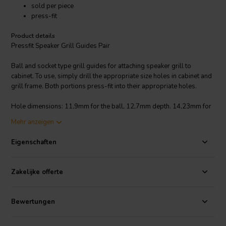
sold per piece
press-fit
Product details
Pressfit Speaker Grill Guides Pair
Ball and socket type grill guides for attaching speaker grill to
cabinet. To use, simply drill the appropriate size holes in cabinet and
grill frame. Both portions press-fit into their appropriate holes.
Hole dimensions: 11,9mm for the ball, 12,7mm depth. 14,23mm for
socket into cabinet, 12,7mm depth.
Mehr anzeigen
Eigenschaften
Zakelijke offerte
Bewertungen