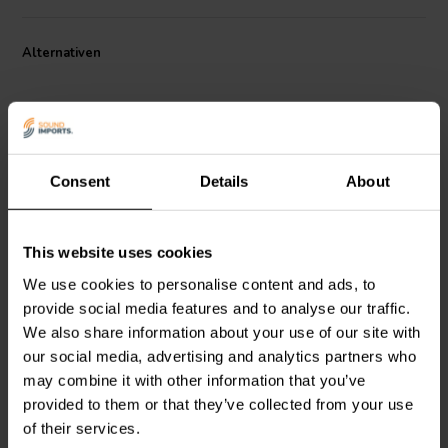
Alternativen
Consent
Details
About
This website uses cookies
Quadratischer
Runder Anschlussbecher
Anschlussbecher |
| Federbelastet |
We use cookies to personalise content and ads, to
Federbelastet | 102 x 102
Durchmesser 75 mm
provide social media features and to analyse our traffic.
mm
We also share information about your use of our site with
0
4
our social media, advertising and analytics partners who
klantbeoordelingen
klantbeoordelingen
may combine it with other information that you’ve
Vergleichen
Vergleichen
4 Auf Lager
26 Auf Lager
provided to them or that they’ve collected from your use
of their services.