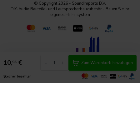
© Copyright 2026 - SoundImports B.V.
DIY-Audio Bauteile- und Lautsprecherbauzubehör - Bauen Sie Ihr
eigenes Hi-Fi-system
10,
€
-
+
95
Zum Warenkorb hinzufügen
🔒
Sicher bezahlen