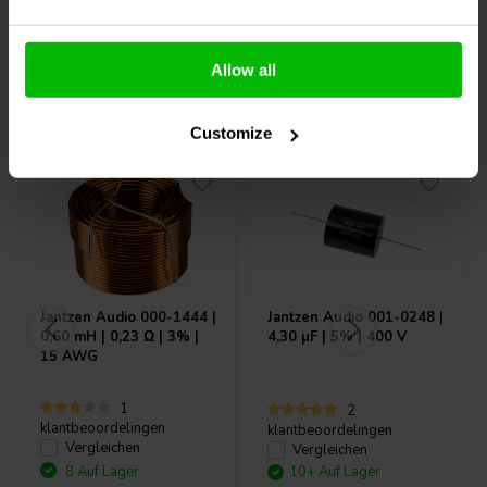
Allow all
Andere Kunden kauften auch
Customize
Jantzen Audio
000-1444 |
Jantzen Audio
001-0248 |
0,60 mH | 0,23 Ω | 3% |
4,30 µF | 5% | 400 V
15 AWG
1
2
klantbeoordelingen
klantbeoordelingen
Vergleichen
Vergleichen
8 Auf Lager
10+ Auf Lager