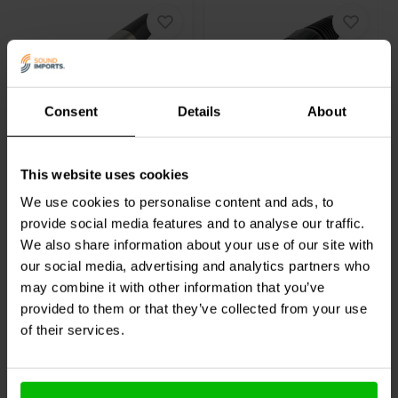
XLR
XLR
Consent
Details
About
XLR-Stecker, weiblich,
XLR-Stecker, männliches
Serie A, Metallgehäuse,
Kabel, vernickelt, Löttyp
3-polig
This website uses cookies
We use cookies to personalise content and ads, to
0
0
klantbeoordelingen
klantbeoordelingen
provide social media features and to analyse our traffic.
Vergleichen
Vergleichen
We also share information about your use of our site with
1 Auf Lager
4 Auf Lager
our social media, advertising and analytics partners who
may combine it with other information that you’ve
provided to them or that they’ve collected from your use
of their services.
Andere Kunden kauften auch