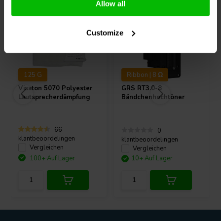
Allow all
Customize
125 G
Ribbon | 8 Ω
Visaton
5070 Polyester
GRS
RT3.0-8
Lautsprecherdämpfung
Bändchenhochtöner
66
0
klantbeoordelingen
klantbeoordelingen
Vergleichen
Vergleichen
100+ Auf Lager
10+ Auf Lager