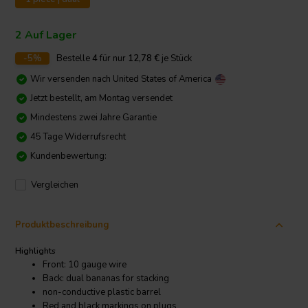
2 Auf Lager
-5%
Bestelle
4
für nur
12,78
€
je Stück
Wir versenden nach
United States of America
Jetzt bestellt, am Montag versendet
Mindestens zwei Jahre Garantie
45 Tage Widerrufsrecht
Kundenbewertung:
Vergleichen
Produktbeschreibung
Highlights
Front: 10 gauge wire
Back: dual bananas for stacking
non-conductive plastic barrel
Red and black markings on plugs