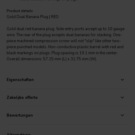
Product details
Gold Dual Banana Plug | RED
Gold dual red banana plug. Side entry ports accept up to 10 gauge
wire. The rear of the plug accepts dual bananas for stacking. One-
piece machined compression screw will not "slip" like other two-
piece punched models. Non-conductive plastic barrel with red and
black markings on plugs. Plug spacing is 19.1 mm in the center.
Overall dimensions: 57.15 mm (L) x 31.75 mm (W).
Eigenschaften
Zakelijke offerte
Bewertungen