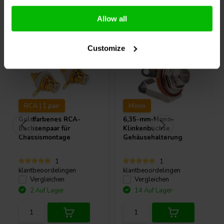
Andere Kunden kauften auch
Allow all
Customize
RCA | 1 pair
Mono
Goldfarbenes RCA-
6,35-mm-Mono-
Buchsenpaar für
Klinkenbuchse
Chassismontage
Gehäusehalterung
1
1
klantbeoordelingen
klantbeoordelingen
Vergleichen
Vergleichen
2 Auf Lager
14 Auf Lager