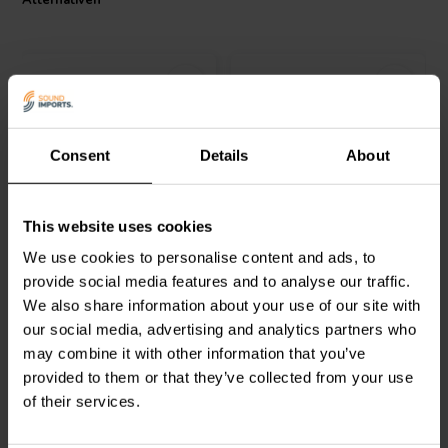
Alternativen
Consent
Details
About
1 piece | dual
1 pair
Gold Dual Banana Plug |
Banana Plug Pair
BLACK
Compression Type
This website uses cookies
We use cookies to personalise content and ads, to
provide social media features and to analyse our traffic.
0
5
We also share information about your use of our site with
klantbeoordelingen
klantbeoordelingen
Vergleichen
Vergleichen
our social media, advertising and analytics partners who
2 Auf Lager
6 Auf Lager
may combine it with other information that you’ve
provided to them or that they’ve collected from your use
of their services.