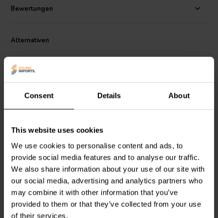
Bewertungen
Alternativen
Consent
Details
About
RCA
This website uses cookies
Gold RCA Super Plug
Khadas
Balanced RCA
We use cookies to personalise content and ads, to
Connector Schwarz 8 mm
Connector Plug Red
provide social media features and to analyse our traffic.
Kabeleinführung
We also share information about your use of our site with
our social media, advertising and analytics partners who
0
0
klantbeoordelingen
klantbeoordelingen
may combine it with other information that you’ve
Vergleichen
Vergleichen
provided to them or that they’ve collected from your use
4 Auf Lager
1 Auf Lager
of their services.