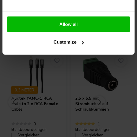
Allow all
Andere Kunden kauften auch
Customize
0.3 METER
Audtek
YAMC-1 RCA
2,5 x 5,5 mm
Male to 2 x RCA Female
Strombuchse auf
Cable
Schraubklemmen
0
1
klantbeoordelingen
klantbeoordelingen
Vergleichen
Vergleichen