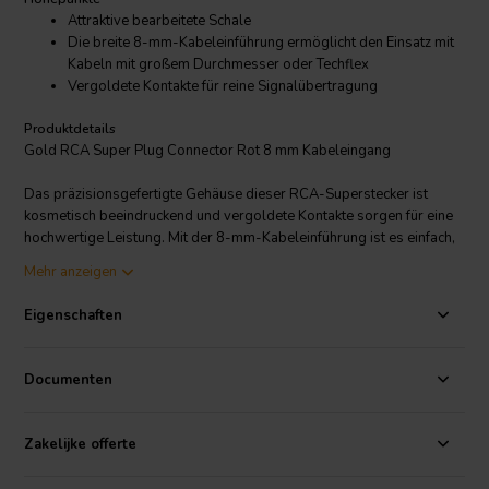
Attraktive bearbeitete Schale
Die breite 8-mm-Kabeleinführung ermöglicht den Einsatz mit
Kabeln mit großem Durchmesser oder Techflex
Vergoldete Kontakte für reine Signalübertragung
Produktdetails
Gold RCA Super Plug Connector Rot 8 mm Kabeleingang
Das präzisionsgefertigte Gehäuse dieser RCA-Superstecker ist
kosmetisch beeindruckend und vergoldete Kontakte sorgen für eine
hochwertige Leistung. Mit der 8-mm-Kabeleinführung ist es einfach,
RCA-Verbindungen mit großem Draht oder sogar Techflex
Mehr anzeigen
herzustellen.
Eigenschaften
Spezifikationen:
• Kontaktbeschichtung: Gold • Verkauft per: Stück •
Oberfläche: Rot • Anschlussart: Löten • Einführungsloch: 8,3 mm •
Abmessungen: 12,7 mm x 47,8 mm.
Documenten
Zakelijke offerte