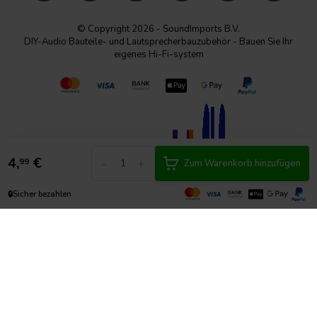
© Copyright 2026 - SoundImports B.V.
DIY-Audio Bauteile- und Lautsprecherbauzubehör - Bauen Sie Ihr
eigenes Hi-Fi-system
4,
€
-
+
99
Zum Warenkorb hinzufügen
🔒
Sicher bezahlen