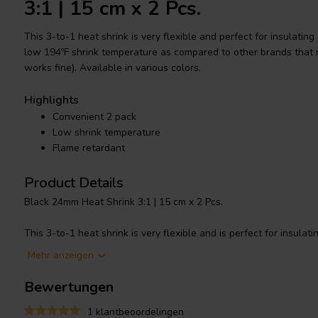
3:1 | 15 cm x 2 Pcs.
This 3-to-1 heat shrink is very flexible and perfect for insulating
low 194ºF shrink temperature as compared to other brands that re
works fine). Available in various colors.
Highlights
Convenient 2 pack
Low shrink temperature
Flame retardant
Product Details
Black 24mm Heat Shrink 3:1 | 15 cm x 2 Pcs.
This 3-to-1 heat shrink is very flexible and is perfect for insulati
connections. It offers a low 194ºF (90ºC) shrink temperature as 
Mehr anzeigen
require 250ºF (121ºC) (a hair dryer works fine). Its working tempe
275ºF (135ºC) and up to 392ºF (200ºC) for short durations. And it 
Bewertungen
conditions. It is made from flexible polyolefin that is flame reta
(125ºC), 600V.
1 klantbeoordelingen