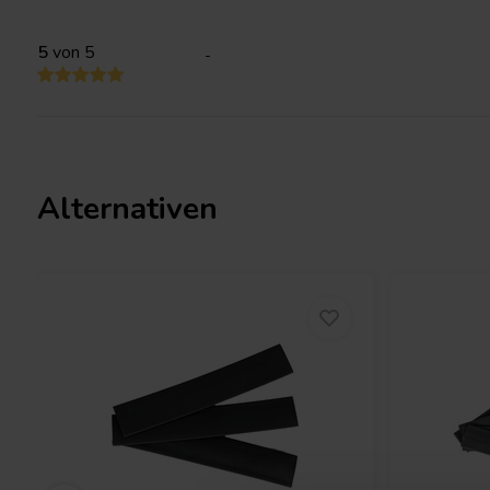
5
von 5
-
Alternativen