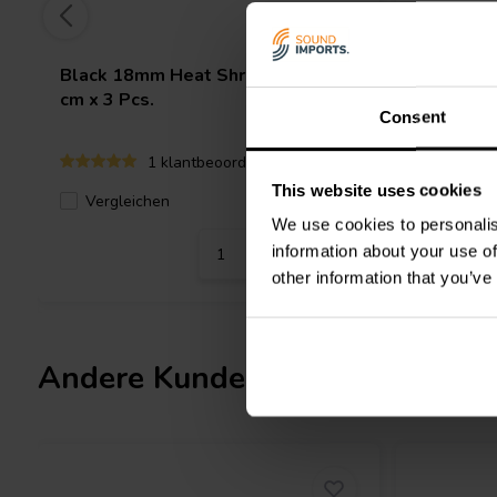
Black 18mm Heat Shrink 3:1 | 15
Black 12
cm x 3 Pcs.
cm x 4 Pc
Consent
1 klantbeoordelingen
This website uses cookies
Vergleichen
Verglei
2 Auf Lager
We use cookies to personalis
information about your use of
other information that you’ve
Andere Kunden kauften auch