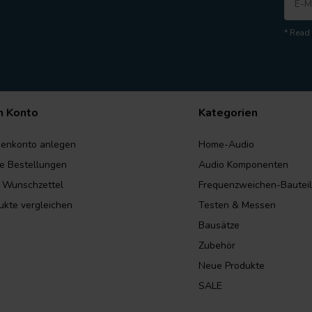
* Read 
n Konto
Kategorien
enkonto anlegen
Home-Audio
e Bestellungen
Audio Komponenten
 Wunschzettel
Frequenzweichen-Bautei
ukte vergleichen
Testen & Messen
Bausätze
Zubehör
Neue Produkte
SALE