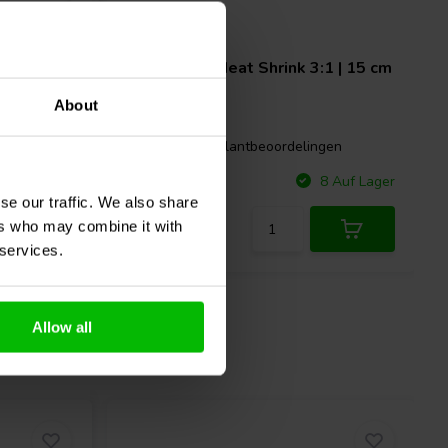
1 | 15 cm
Black 6mm Heat Shrink 3:1 | 15 cm
x 5 Pcs.
About
gen
4 klantbeoordelingen
Vergleichen
 Auf Lager
8 Auf Lager
se our traffic. We also share
ers who may combine it with
 services.
Allow all