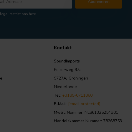
Abonnieren
legal restrictions here
Kontakt
SoundImports
Peizerweg 97a
le
9727AJ Groningen
Niederlande
Tel:
+3185-0711860
E-Mail:
[email protected]
MwSt. Nummer: NL861325254B01
Handelskammer Nummer: 78268753