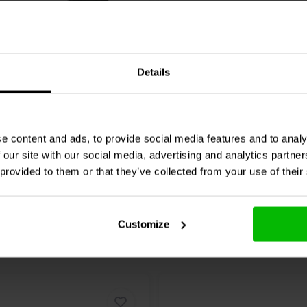
mm Heat Shrink 3:1 | 15
Red 18mm Heat Shrink 3:
s.
x 3 Pcs.
Details
2 klantbeoordelingen
0 klantbeoordelin
chen
Vergleichen
6 Auf Lager
2
e content and ads, to provide social media features and to analy
 our site with our social media, advertising and analytics partn
 provided to them or that they’ve collected from your use of their
Customize