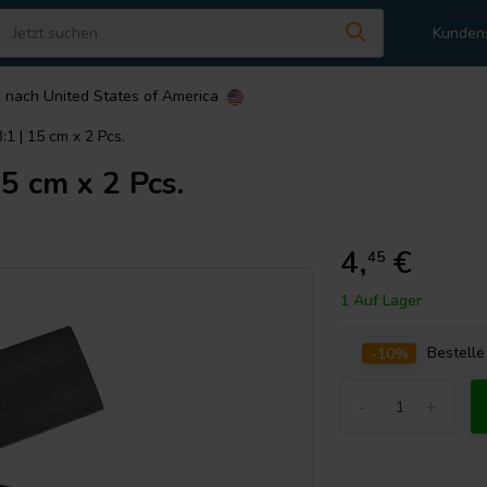
Kunden
n nach
United States of America
1 | 15 cm x 2 Pcs.
5 cm x 2 Pcs.
4,
€
45
1 Auf Lager
-10%
Bestell
-
+