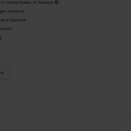
ach
United States of America
orgen versandt
Jahre Garantie
srecht
g:
rn