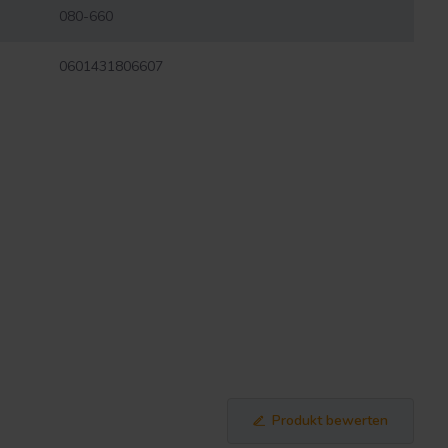
080-660
0601431806607
Produkt bewerten