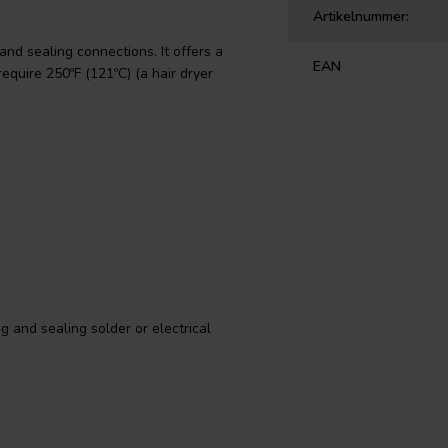
Artikelnummer:
 and sealing connections. It offers a
EAN
quire 250ºF (121ºC) (a hair dryer
ng and sealing solder or electrical
compared to other brands that
ratures are from -67ºF (-55ºC) to
will not crack under cold
rdant and UL recognized to 257ºF