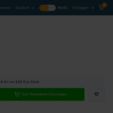
0
service
Deutsch
MwSt.
Einloggen
Incl.
Excl.
e
4
für nur
4,01
€
je Stück
Zum Warenkorb hinzufügen