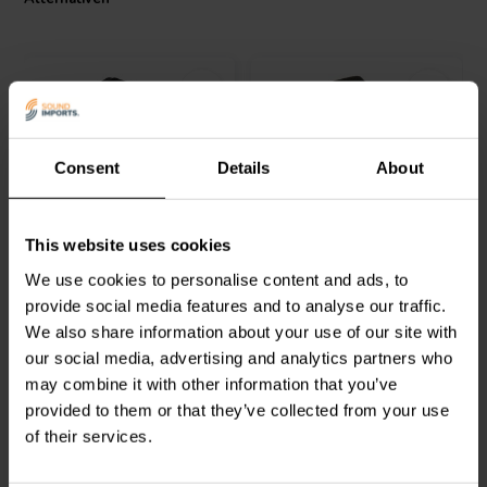
Consent
Details
About
6A
6A
SPDT Miniature Rocker
SPST Miniature Rocker
Switch Center Off
Switch
This website uses cookies
We use cookies to personalise content and ads, to
provide social media features and to analyse our traffic.
1
2
We also share information about your use of our site with
klantbeoordelingen
klantbeoordelingen
Vergleichen
Vergleichen
our social media, advertising and analytics partners who
4 Auf Lager
4 Auf Lager
may combine it with other information that you’ve
provided to them or that they’ve collected from your use
of their services.