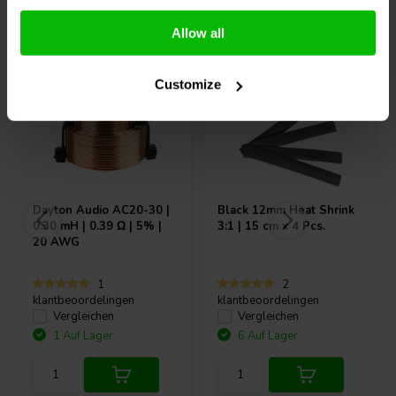
Andere Kunden kauften auch
Allow all
Customize
Dayton Audio
AC20-30 |
Black 12mm Heat Shrink
0.30 mH | 0.39 Ω | 5% |
3:1 | 15 cm x 4 Pcs.
20 AWG
1
2
klantbeoordelingen
klantbeoordelingen
Vergleichen
Vergleichen
1 Auf Lager
6 Auf Lager