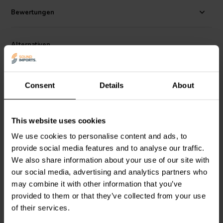
Bewertungen
Alternativen
Consent
Details
About
This website uses cookies
6A
6A
We use cookies to personalise content and ads, to
provide social media features and to analyse our traffic.
SPDT Miniature Rocker
SPDT Miniature Rocker
Switch
Switch Center Off
We also share information about your use of our site with
our social media, advertising and analytics partners who
may combine it with other information that you’ve
0
1
provided to them or that they’ve collected from your use
klantbeoordelingen
klantbeoordelingen
of their services.
Vergleichen
Vergleichen
2 Auf Lager
4 Auf Lager