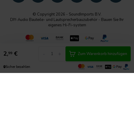
© Copyright 2026 - SoundImports B.V.
DIY-Audio Bauteile- und Lautsprecherbauzubehör - Bauen Sie Ihr
eigenes Hi-Fi-system
2,
€
-
+
99
Zum Warenkorb hinzufügen
🔒
Sicher bezahlen