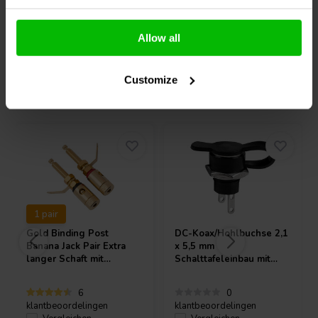
Allow all
Customize
Andere Kunden kauften auch
1 pair
Gold Binding Post
DC-Koax/Hohlbuchse 2,1
Banana Jack Pair Extra
x 5,5 mm
langer Schaft mit
Schalttafeleinbau mit
Lötfahnen
Schutzkappe
6
0
klantbeoordelingen
klantbeoordelingen