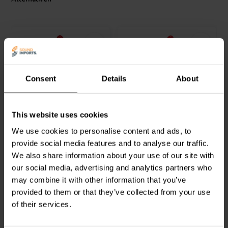
Consent
Details
About
3A
3A
SPDT Mini Toggle Switch
SPST Mini Toggle Switch
This website uses cookies
We use cookies to personalise content and ads, to
provide social media features and to analyse our traffic.
0
0
We also share information about your use of our site with
klantbeoordelingen
klantbeoordelingen
Vergleichen
Vergleichen
our social media, advertising and analytics partners who
1 Auf Lager
6 Auf Lager
may combine it with other information that you’ve
provided to them or that they’ve collected from your use
of their services.