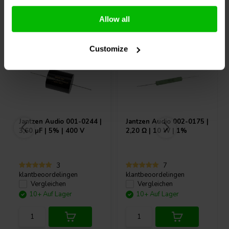
Andere Kunden kauften auch
Allow all
Customize
Jantzen Audio
001-0244 |
Jantzen Audio
002-0175 |
3,60 µF | 5% | 400 V
2,20 Ω | 10 W | 1%
3
7
klantbeoordelingen
klantbeoordelingen
Vergleichen
Vergleichen
10+ Auf Lager
10+ Auf Lager