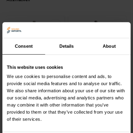
Alternativen
Consent
Details
About
1.5A
3A
SPST Sub-Mini Toggle
SPDT Mini Toggle Switch
Switch
This website uses cookies
We use cookies to personalise content and ads, to
provide social media features and to analyse our traffic.
0
0
We also share information about your use of our site with
klantbeoordelingen
klantbeoordelingen
Vergleichen
Vergleichen
our social media, advertising and analytics partners who
5 Auf Lager
4 Auf Lager
may combine it with other information that you’ve
provided to them or that they’ve collected from your use
of their services.