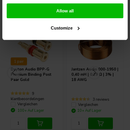
Andere Kunden kauften auch
Allow all
Customize
1 pair
Dayton Audio
BPP-G
Jantzen Audio
000-1950 |
Premium Binding Post
0,40 mH | 0,29 Ω | 3% |
Paar Gold
18 AWG
9
klantbeoordelingen
3 reviews
Vergleichen
Vergleichen
100+ Auf Lager
10+ Auf Lager