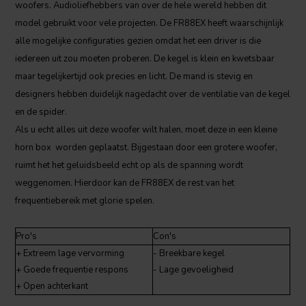
woofers. Audioliefhebbers van over de hele wereld hebben dit
model gebruikt voor vele projecten. De FR88EX heeft waarschijnlijk
alle mogelijke configuraties gezien omdat het een driver is die
iedereen uit zou moeten proberen. De kegel is klein en kwetsbaar
maar tegelijkertijd ook precies en licht. De mand is stevig en
designers hebben duidelijk nagedacht over de ventilatie van de kegel
en de spider.
Als u echt alles uit deze woofer wilt halen, moet deze in een kleine
horn box worden geplaatst. Bijgestaan door een grotere woofer,
ruimt het het geluidsbeeld echt op als de spanning wordt
weggenomen. Hierdoor kan de FR88EX de rest van het
frequentiebereik met glorie spelen.
Pro's
Con's
+ Extreem lage vervorming
- Breekbare kegel
+ Goede frequentie respons
- Lage gevoeligheid
+ Open achterkant