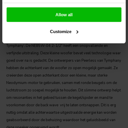
Allow all
Customize
De NE85W is een woofer van het audio merk ‘Peerless by
Tymphany’. De NE85W-04 2-1/2" heeft een onopvallende en
verfijnde uitstraling. Deze kleine woofer bevat veel technologie waar
goed over na is gedacht. De ontwerpers van Peerless van Tymphany
hebben de achterkant van de woofer zo open mogelijk gemaakt. Ze
creëerden deze open achterkant door een kleine, maar sterke
Neodymium-motor te gebruiken, samen met ronde beugels om de
luchtstroom zo soepel mogelijk te houden. Dit slimme ontwerp helpt
om resonanties in het gebied tussen de kegel/spider en mand te
voorkomen door de back wave vrij te laten ontsnappen. Dit is erg
nuttig omdat alle achterwaartse uitgestraalde energie kan worden
geabsorbeerd door de behuizing waardoor het geluidsbeeld van
deze speaker opgeruimd wordt.