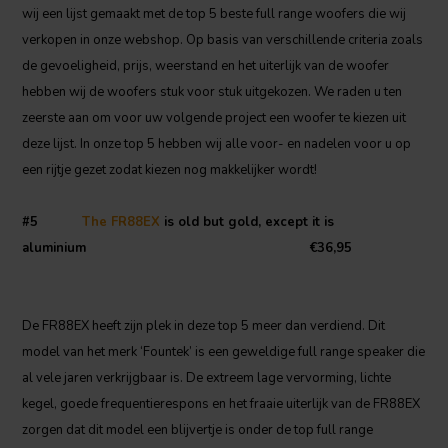
wij een lijst gemaakt met de top 5 beste full range woofers die wij
verkopen in onze webshop. Op basis van verschillende criteria zoals
de gevoeligheid, prijs, weerstand en het uiterlijk van de woofer
hebben wij de woofers stuk voor stuk uitgekozen. We raden u ten
zeerste aan om voor uw volgende project een woofer te kiezen uit
deze lijst. In onze top 5 hebben wij alle voor- en nadelen voor u op
een rijtje gezet zodat kiezen nog makkelijker wordt!
#5
The FR88EX
is old but gold, except it is
aluminium €36,95
De FR88EX heeft zijn plek in deze top 5 meer dan verdiend. Dit
model van het merk ‘Fountek’ is een geweldige full range speaker die
al vele jaren verkrijgbaar is. De extreem lage vervorming, lichte
kegel, goede frequentierespons en het fraaie uiterlijk van de FR88EX
zorgen dat dit model een blijvertje is onder de top full range