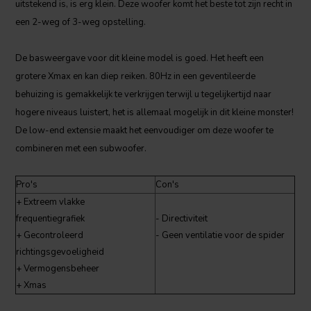
uitstekend is, is erg klein. Deze woofer komt het beste tot zijn recht in
een 2-weg of 3-weg opstelling.
De basweergave voor dit kleine model is goed. Het heeft een
grotere Xmax en kan diep reiken. 80Hz in een geventileerde
behuizing is gemakkelijk te verkrijgen terwijl u tegelijkertijd naar
hogere niveaus luistert, het is allemaal mogelijk in dit kleine monster!
De low-end extensie maakt het eenvoudiger om deze woofer te
combineren met een subwoofer.
Pro's
Con's
+ Extreem vlakke
frequentiegrafiek
- Directiviteit
+ Gecontroleerd
- Geen ventilatie voor de spider
richtingsgevoeligheid
+ Vermogensbeheer
+ Xmas