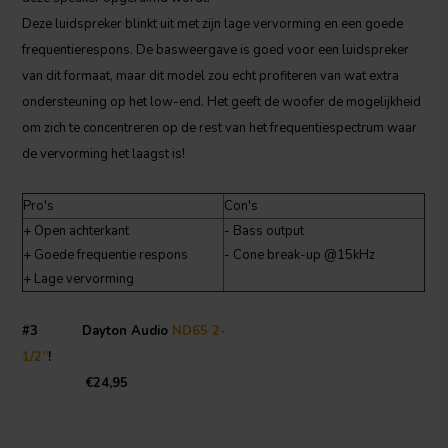
Deze luidspreker blinkt uit met zijn lage vervorming en een goede
frequentierespons. De basweergave is goed voor een luidspreker
van dit formaat, maar dit model zou echt profiteren van wat extra
ondersteuning op het low-end. Het geeft de woofer de mogelijkheid
om zich te concentreren op de rest van het frequentiespectrum waar
de vervorming het laagst is!
Pro's
Con's
+ Open achterkant
- Bass output
+ Goede frequentie respons
- Cone break-up @15kHz
+ Lage vervorming
#3 Dayton Audio
ND65 2-
1/2”
!
€24,95