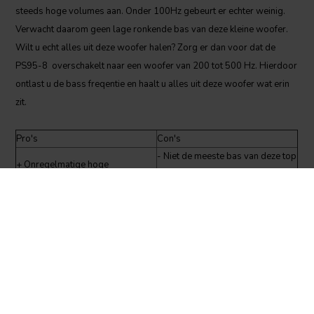
steeds hoge volumes aan. Onder 100Hz gebeurt er echter weinig.
Verwacht daarom geen lage ronkende bas van deze kleine woofer.
Wilt u echt alles uit deze woofer halen? Zorg er dan voor dat de
PS95-8 overschakelt naar een woofer van 200 tot 500 Hz. Hierdoor
ontlast u de bass freqentie en haalt u alles uit deze woofer wat erin
zit.
Pro's
Con's
- Niet de meeste bas van deze top
+ Onregelmatige hoge
5
frequentierespons
- Onregelmatige hoge
+ Puur volledig bereik
frequencies
+ Brede spreiding
+ Gevoeligheid
+ Lage prijs
Dit is onze van onze top vijf full-range woofers op basis van onze
ervaring en de ervaring van onze klanten. Vergeet niet om naar
onze