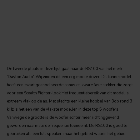
De tweede plaats in deze lijst gaat naar de RS100 van het merk
‘Dayton Audio’. Wij vinden dit een erg mooie driver. Dit kleine model
heeft een zwart geanodiseerde conus en zware fase stekker die zorgt
voor een Stealth Fighter-look.Het frequentiebereik van dit model is
extreem vlak op de as. Met slechts een kleine hobbel van 3db rond 3
kHz is het een van de vlakste modellen in deze top 5 woofers.
Vanwege de grootte is de woofer echter meer richtinggevend
geworden naarmate de frequentie toeneemt. De RS100 is goed te
gebruiken als een full speaker, maar het gebied waarin het geluid