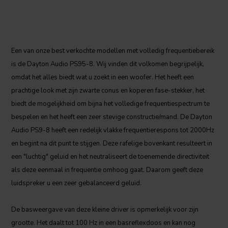
Een van onze best verkochte modellen met volledig frequentiebereik
is de Dayton Audio PS95-8. Wij vinden dit volkomen begrijpelijk,
omdat het alles biedt wat u zoekt in een woofer. Het heeft een
prachtige look met zijn zwarte conus en koperen fase-stekker, het
biedt de mogelijkheid om bijna het volledige frequentiespectrum te
bespelen en het heeft een zeer stevige constructie/mand. De Dayton
Audio PS9-8 heeft een redelijk vlakke frequentierespons tot 2000Hz
en begint na dit punt te stijgen. Deze rafelige bovenkant resulteert in
een "luchtig" geluid en het neutraliseert de toenemende directiviteit
als deze eenmaal in frequentie omhoog gaat. Daarom geeft deze
luidspreker u een zeer gebalanceerd geluid.
De basweergave van deze kleine driver is opmerkelijk voor zijn
grootte. Het daalt tot 100 Hz in een basreflexdoos en kan nog