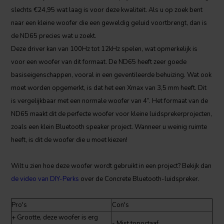
slechts €24,95 wat laag is voor deze kwaliteit. Als u op zoek bent
naar een kleine woofer die een geweldig geluid voortbrengt, dan is
de ND65 precies wat u zoekt.
Deze driver kan van 100Hz tot 12kHz spelen, wat opmerkelijk is
voor een woofer van dit formaat. De ND65 heeft zeer goede
basiseigenschappen, vooral in een geventileerde behuizing. Wat ook
moet worden opgemerkt, is dat het een Xmax van 3,5 mm heeft. Dit
is vergelijkbaar met een normale woofer van 4”. Het formaat van de
ND65 maakt dit de perfecte woofer voor kleine luidsprekerprojecten,
zoals een klein Bluetooth speaker project. Wanneer u weinig ruimte
heeft, is dit de woofer die u moet kiezen!
Wilt u zien hoe deze woofer wordt gebruikt in een project? Bekijk dan
de video van DIY-Perks
over de Concrete Bluetooth-luidspreker.
Pro's
Con's
+ Grootte, deze woofer is erg
- Mist topoctaaf