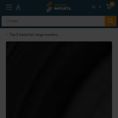
0
NL
Top 5 beste full range woofers...