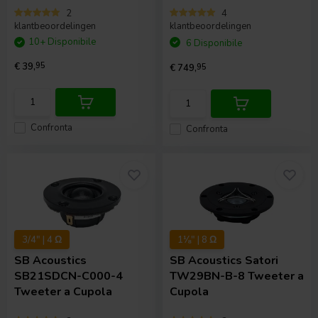
2
4
klantbeoordelingen
klantbeoordelingen
10+ Disponibile
6 Disponibile
€ 39,
95
€ 749,
95
Confronta
Confronta
3/4" | 4 Ω
1⅛" | 8 Ω
SB Acoustics
SB Acoustics
Satori
SB21SDCN-C000-4
TW29BN-B-8 Tweeter a
Tweeter a Cupola
Cupola