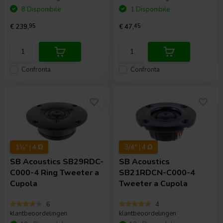
8 Disponibile
1 Disponibile
€ 239,
95
€ 47,
45
Confronta
Confronta
1⅛" | 4 Ω
3/4" | 4 Ω
SB Acoustics
SB29RDC-
SB Acoustics
C000-4 Ring Tweeter a
SB21RDCN-C000-4
Cupola
Tweeter a Cupola
6
4
klantbeoordelingen
klantbeoordelingen