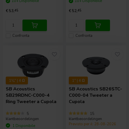
10+ Disponibile
10+ Disponibile
€ 53,
45
€ 52,
45
Confronta
Confronta
1⅛" | 4 Ω
1" | 4 Ω
SB Acoustics
SB Acoustics
SB26STC-
SB29RDNC-C000-4
C000-04 Tweeter a
Ring Tweeter a Cupola
Cupola
5
15
klantbeoordelingen
klantbeoordelingen
Previsto per il: 28-08-2026
1 Disponibile