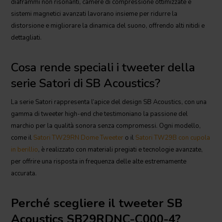
diaframmi non risonanti, camere di compressione ottimizzate e
sistemi magnetici avanzati lavorano insieme per ridurre la
distorsione e migliorare la dinamica del suono, offrendo alti nitidi e
dettagliati.
Cosa rende speciali i tweeter della
serie Satori di SB Acoustics?
La serie Satori rappresenta l’apice del design SB Acoustics, con una
gamma di tweeter high-end che testimoniano la passione del
marchio per la qualità sonora senza compromessi. Ogni modello,
come il
Satori TW29RN Dome Tweeter
o il
Satori TW29B con cupola
in berillio
, è realizzato con materiali pregiati e tecnologie avanzate,
per offrire una risposta in frequenza delle alte estremamente
accurata.
Perché scegliere il tweeter SB
Acoustics SB29RDNC-C000-4?