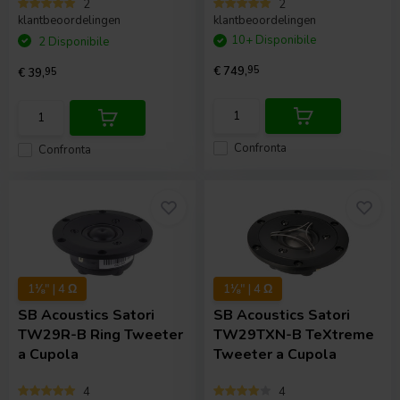
2
2
klantbeoordelingen
klantbeoordelingen
10+ Disponibile
2 Disponibile
€ 749,
95
€ 39,
95
Confronta
Confronta
1⅛" | 4 Ω
1⅛" | 4 Ω
SB Acoustics
Satori
SB Acoustics
Satori
TW29R-B Ring Tweeter
TW29TXN-B TeXtreme
a Cupola
Tweeter a Cupola
4
4