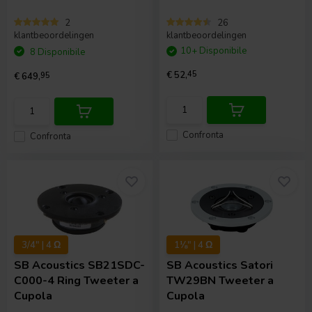
2
26
klantbeoordelingen
klantbeoordelingen
10+ Disponibile
8 Disponibile
€ 52,
45
€ 649,
95
Confronta
Confronta
3/4" | 4 Ω
1⅛" | 4 Ω
SB Acoustics
SB21SDC-
SB Acoustics
Satori
C000-4 Ring Tweeter a
TW29BN Tweeter a
Cupola
Cupola