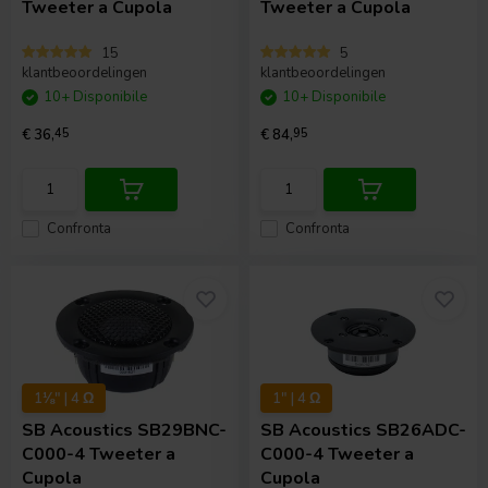
Tweeter a Cupola
Tweeter a Cupola
15
5
klantbeoordelingen
klantbeoordelingen
10+ Disponibile
10+ Disponibile
€ 36,
45
€ 84,
95
Confronta
Confronta
1⅛" | 4 Ω
1" | 4 Ω
SB Acoustics
SB29BNC-
SB Acoustics
SB26ADC-
C000-4 Tweeter a
C000-4 Tweeter a
Cupola
Cupola