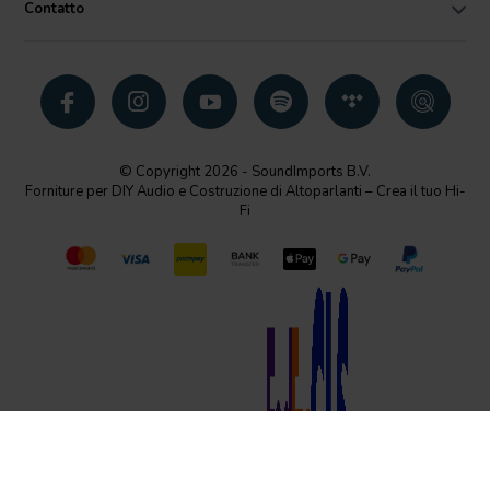
Contatto
© Copyright 2026 - SoundImports B.V.
Forniture per DIY Audio e Costruzione di Altoparlanti – Crea il tuo Hi-
Fi