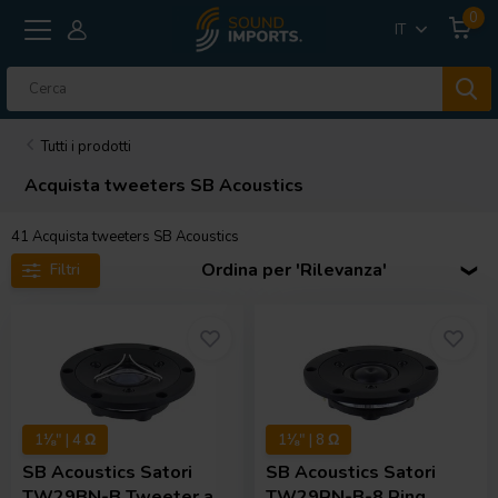
0
IT
Tutti i prodotti
Acquista tweeters SB Acoustics
41
Acquista tweeters SB Acoustics
Ordina per 'Rilevanza'
Filtri
1⅛" | 4 Ω
1⅛" | 8 Ω
SB Acoustics
Satori
SB Acoustics
Satori
TW29BN-B Tweeter a
TW29RN-B-8 Ring