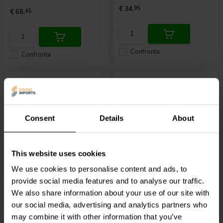
€ 34,
95
€ 68,
45
Confronta
Confronta
Consent
Details
About
1⅛" | 4 Ω
3/4" | 4 Ω
SB Acoustics
Satori
SB Acoustics
SB21RDC-
This website uses cookies
TW29D-B Tweeter a
C000-4 Ring Tweeter a
Cupola
Cupola
We use cookies to personalise content and ads, to
provide social media features and to analyse our traffic.
0
0
We also share information about your use of our site with
klantbeoordelingen
klantbeoordelingen
our social media, advertising and analytics partners who
3 Disponibile
2 Disponibile
may combine it with other information that you’ve