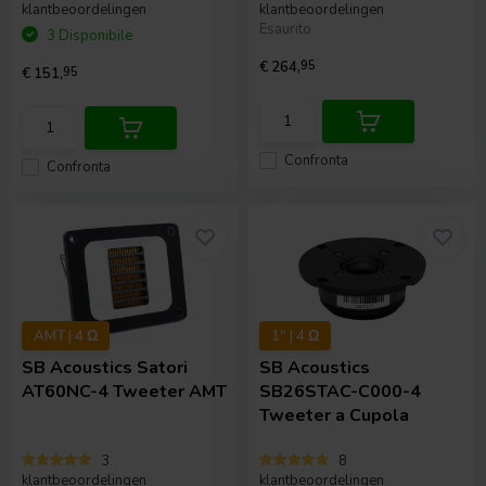
klantbeoordelingen
klantbeoordelingen
Esaurito
3 Disponibile
€ 264,
95
€ 151,
95
Confronta
Confronta
AMT | 4 Ω
1" | 4 Ω
SB Acoustics
Satori
SB Acoustics
AT60NC-4 Tweeter AMT
SB26STAC-C000-4
Tweeter a Cupola
3
8
klantbeoordelingen
klantbeoordelingen