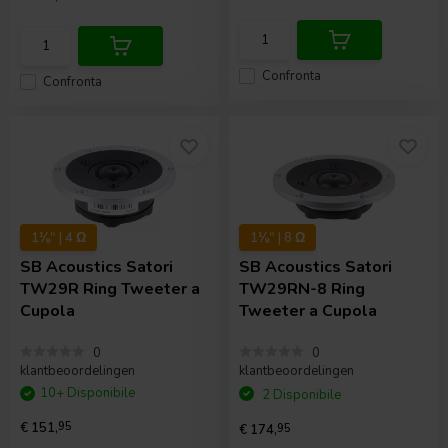
Confronta
Confronta
1⅛" | 4 Ω
1⅛" | 8 Ω
SB Acoustics
Satori
SB Acoustics
Satori
TW29R Ring Tweeter a
TW29RN-8 Ring
Cupola
Tweeter a Cupola
0
0
klantbeoordelingen
klantbeoordelingen
10+ Disponibile
2 Disponibile
€ 151,
95
€ 174,
95