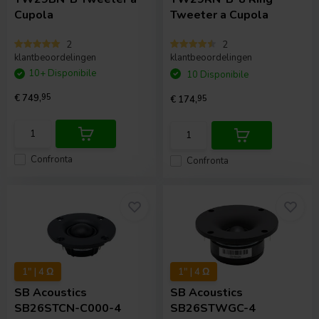
Cupola
Tweeter a Cupola
2
2
klantbeoordelingen
klantbeoordelingen
10+ Disponibile
10 Disponibile
€ 749,
95
€ 174,
95
Confronta
Confronta
1" | 4 Ω
1" | 4 Ω
SB Acoustics
SB Acoustics
SB26STCN-C000-4
SB26STWGC-4