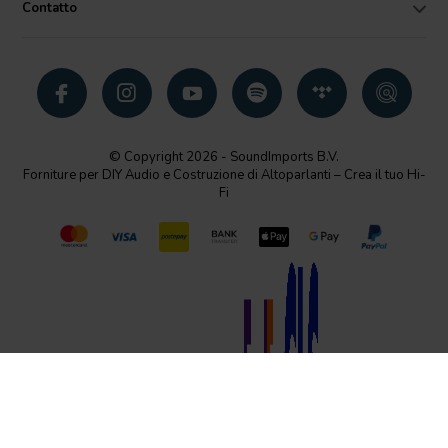
Contatto
© Copyright 2026 - SoundImports B.V.
Forniture per DIY Audio e Costruzione di Altoparlanti – Crea il tuo Hi-
Fi