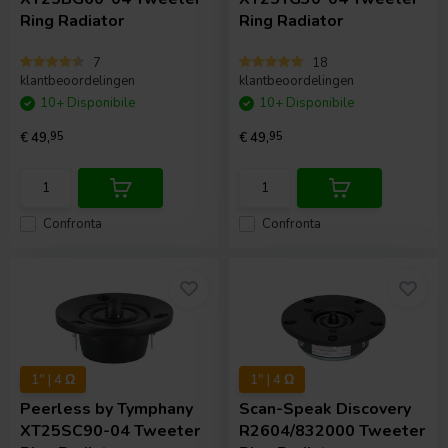
Ring Radiator
Ring Radiator
7
18
klantbeoordelingen
klantbeoordelingen
10+ Disponibile
10+ Disponibile
€ 49,
95
€ 49,
95
Confronta
Confronta
1" | 4 Ω
1" | 4 Ω
Peerless by Tymphany
Scan-Speak
Discovery
XT25SC90-04 Tweeter
R2604/832000 Tweeter