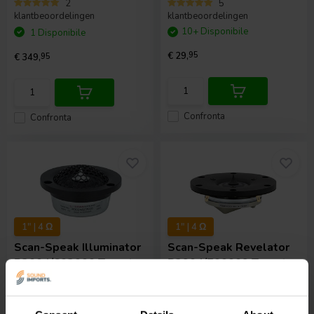
2
5
klantbeoordelingen
klantbeoordelingen
10+ Disponibile
1 Disponibile
€ 29,
95
€ 349,
95
Confronta
Confronta
1" | 4 Ω
1" | 4 Ω
Scan-Speak
Illuminator
Scan-Speak
Revelator
R3004/602000 Tweeter
R2904/700009 Tweeter
Ring Radiator
Ring Radiator
1
0