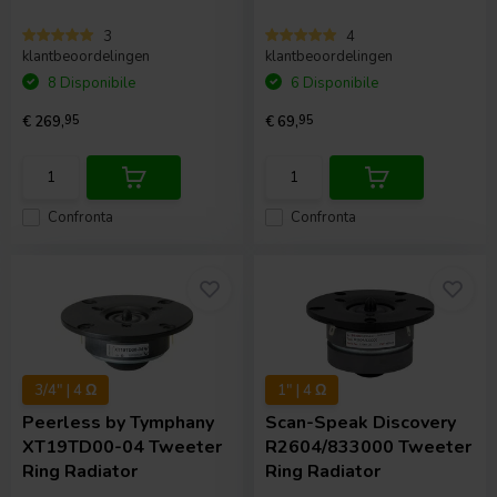
3
4
klantbeoordelingen
klantbeoordelingen
8 Disponibile
6 Disponibile
€ 269,
95
€ 69,
95
Confronta
Confronta
3/4" | 4 Ω
1" | 4 Ω
Peerless by Tymphany
Scan-Speak
Discovery
XT19TD00-04 Tweeter
R2604/833000 Tweeter
Ring Radiator
Ring Radiator