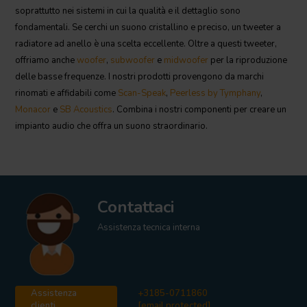
soprattutto nei sistemi in cui la qualità e il dettaglio sono
fondamentali. Se cerchi un suono cristallino e preciso, un tweeter a
radiatore ad anello è una scelta eccellente. Oltre a questi tweeter,
offriamo anche
woofer
,
subwoofer
e
midwoofer
per la riproduzione
delle basse frequenze. I nostri prodotti provengono da marchi
rinomati e affidabili come
Scan-Speak
,
Peerless by Tymphany
,
Monacor
e
SB Acoustics
. Combina i nostri componenti per creare un
impianto audio che offra un suono straordinario.
Contattaci
Assistenza tecnica interna
Assistenza
+3185-0711860
clienti
[email protected]