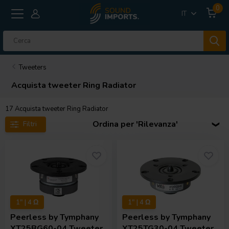
0
IT
Tweeters
Acquista tweeter Ring Radiator
17
Acquista tweeter Ring Radiator
Ordina per 'Rilevanza'
Filtri
1" | 4 Ω
1" | 4 Ω
Peerless by Tymphany
Peerless by Tymphany
XT25BG60-04 Tweeter
XT25TG30-04 Tweeter