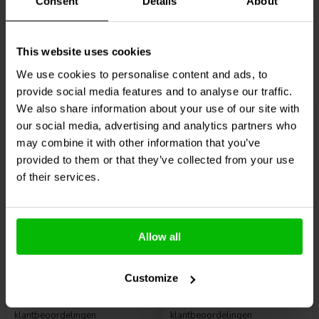
Consent
Details
About
klantbeoordelingen
klantbeoordelingen
1 Disponibile
2 Disponibile
€ 179,
95
€ 349,
95
This website uses cookies
We use cookies to personalise content and ads, to
provide social media features and to analyse our traffic.
We also share information about your use of our site with
Confronta
Confronta
our social media, advertising and analytics partners who
may combine it with other information that you’ve
provided to them or that they’ve collected from your use
of their services.
3/4" | 4 Ω
1" | 4 Ω
Allow all
Scan-Speak
Illuminator
Peerless by Tymphany
R2004/602000 Tweeter
XT25SC50-04 Ring
Ring Radiator
Radiator Tweeter
Customize
1
0
klantbeoordelingen
klantbeoordelingen