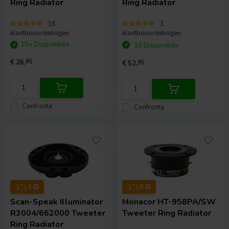
Ring Radiator
Ring Radiator
16
3
klantbeoordelingen
klantbeoordelingen
10+ Disponibile
10 Disponibile
€ 26,
95
€ 52,
95
Confronta
Confronta
1" | 4 Ω
1" | 8 Ω
Scan-Speak
Illuminator
Monacor
HT-958PA/SW
R3004/662000 Tweeter
Tweeter Ring Radiator
Ring Radiator