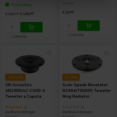
Esaurito
9 Disponibile
€ 29,
95
€ 164,
95
€ 149,
95
Confronta
Confronta
1¼" | 4 Ω
1" | 4 Ω
SB Acoustics
Scan-Speak
Revelator
SB29RDAC-C000-4
R2904/700005 Tweeter
Tweeter a Cupola
Ring Radiator
2
0
klantbeoordelingen
klantbeoordelingen
Esaurito
Esaurito