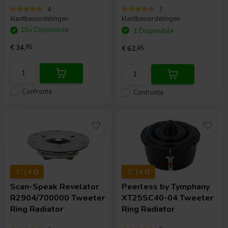
4
7
klantbeoordelingen
klantbeoordelingen
10+ Disponibile
1 Disponibile
€ 34,
95
€ 62,
45
Confronta
Confronta
1" | 4 Ω
1" | 4 Ω
Scan-Speak
Revelator
Peerless by Tymphany
R2904/700000 Tweeter
XT25SC40-04 Tweeter
Ring Radiator
Ring Radiator