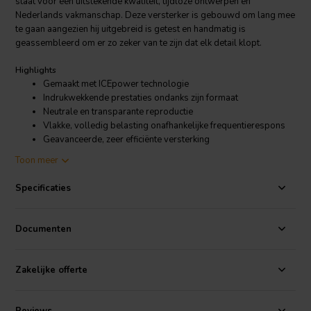
staat voor een uitstekende kwaliteit, tijdloze ontwerpen en
Nederlands vakmanschap. Deze versterker is gebouwd om lang mee
te gaan aangezien hij uitgebreid is getest en handmatig is
geassembleerd om er zo zeker van te zijn dat elk detail klopt.
Highlights
Gemaakt met ICEpower technologie
Indrukwekkende prestaties ondanks zijn formaat
Neutrale en transparante reproductie
Vlakke, volledig belasting onafhankelijke frequentierespons
Geavanceerde, zeer efficiënte versterking
ErP- en Energy Star-conforme voeding
Toon meer
Compact ontwerp
XLR input, binding posts output
Specificaties
Met de hand geassembleerd in Nederland
5 jaar garantie
Documenten
Product details
SoundImpress ICE700-4CH 4x400W Quad versterker Powered by
ICEpower
Zakelijke offerte
Ondanks dat geluidsbronnen zijn geëvolueerd van LP's naar CD's
naar streaming diensten, blijft een hoogwaardige