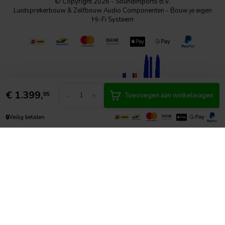
© Copyright 2026 - SoundImports B.V.
Luidsprekerbouw & Zelfbouw Audio Componenten - Bouw je eigen
Hi-Fi Systeem
€
1.399,
-
+
95
Toevoegen aan winkelwagen
🔒
Veilig betalen