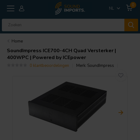
0
NL
Home
SoundImpress
ICE700-4CH Quad Versterker |
400WPC | Powered by ICEpower
0 klantbeoordelingen
Merk:
SoundImpress