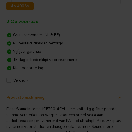
4 x 400 W
2 Op voorraad
Gratis verzonden (NL & BE)
Nu besteld, dinsdag bezorgd
Vijf jaar garantie
45 dagen bedenktijd voor retourneren
Klantbeoordeling:
Vergelijk
Productomschrijving
Deze SoundImpress ICE700-4CH is een volledig geïntegreerde,
slimme versterker, ontworpen voor een breed scala aan
audiotoepassingen, variërend van PA's tot ultrahigh-fidelity replay
systemen voor studio- en thuisgebruik. Het merk SoundImpress