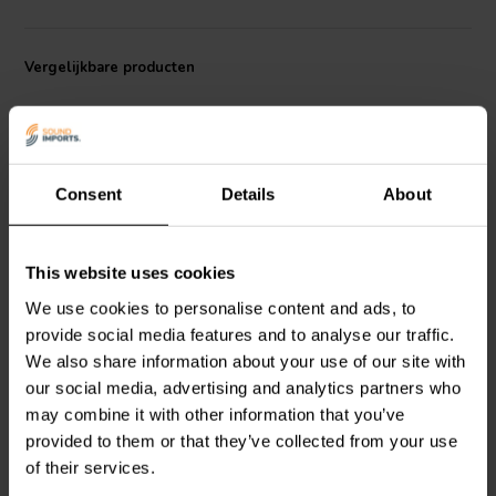
praktische keuze voor waarschuwingssignalen, monitoringaudio en
spraakweergave.
Vergelijkbare producten
De K 28 WP - 8 maakt gebruik van soldeeraansluitingen en vereist
een uitsparing van 24 mm voor montage. De voorzijde bereikt IP65-
bescherming wanneer de speaker in een afgesloten behuizing wordt
ingebouwd, waarbij lijmen en een frontgrill indien nodig worden
toegepast.
Consent
Details
About
Deze driver is geschikt voor veeleisende apparaat-omgevingen
dankzij het temperatuurbereik van -40 tot 70 °C en
koudefunctieprestaties volgens EN 60068-2-1/EN 50155. Met
2" | 8 Ω
1,4" | 8 Ω
This website uses cookies
slechts 7 g netto gewicht integreert hij eenvoudig in compacte
Visaton
K 50 WP - 8
Visaton
K 36 WP - 8
speakers
of elektronische monitoringtoepassingen waar een laag
We use cookies to personalise content and ads, to
Micro Speaker
Micro Speaker
gewicht en klein formaat belangrijk zijn.
provide social media features and to analyse our traffic.
We also share information about your use of our site with
our social media, advertising and analytics partners who
0
0
klantbeoordelingen
klantbeoordelingen
may combine it with other information that you’ve
Vergelijk
Vergelijk
provided to them or that they’ve collected from your use
10+ Op voorraad
10+ Op voorraad
of their services.