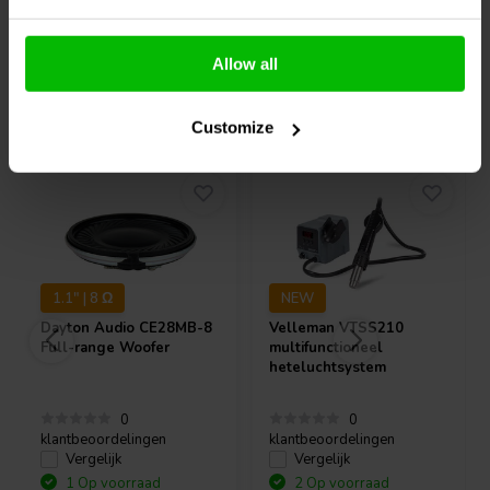
Allow all
Vaak samen gekocht
Customize
1.1" | 8 Ω
NEW
Dayton Audio
CE28MB-8
Velleman
VTSS210
Full-range Woofer
multifunctioneel
heteluchtsystem
0
0
klantbeoordelingen
klantbeoordelingen
Vergelijk
Vergelijk
1 Op voorraad
2 Op voorraad