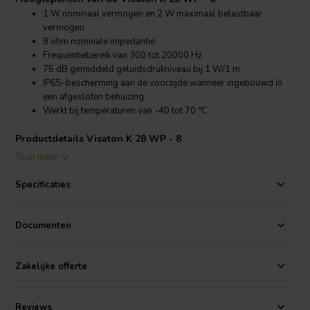
1 W nominaal vermogen en 2 W maximaal belastbaar
vermogen
8 ohm nominale impedantie
Frequentiebereik van 300 tot 20000 Hz
75 dB gemiddeld geluidsdrukniveau bij 1 W/1 m
IP65-bescherming aan de voorzijde wanneer ingebouwd in
een afgesloten behuizing
Werkt bij temperaturen van -40 tot 70 °C
Productdetails Visaton K 28 WP - 8
Visaton
K 28 WP - 8 1.0" Micro Speaker 8 Ohm
Toon meer
De Visaton K 28 WP - 8 is een compacte
micro speaker
ontworpen
Specificaties
voor toepassingen waar de inbouwruimte zeer beperkt is. Het Mylar
kunststof membraan zorgt voor een gebalanceerde weergave,
waardoor hij zeer geschikt is voor spraakweergave en
Documenten
monitoringfuncties in elektronische apparatuur.
Met een frequentiebereik van 300 tot 20000 Hz en een gemiddeld
Zakelijke offerte
geluidsdrukniveau van 75 dB bij 1 W/1 m levert deze miniatuurdriver
heldere spraakverstaanbaarheid in een zeer klein formaat. Als
onderdeel van compacte
audio componenten
ontwerpen is het een
Reviews