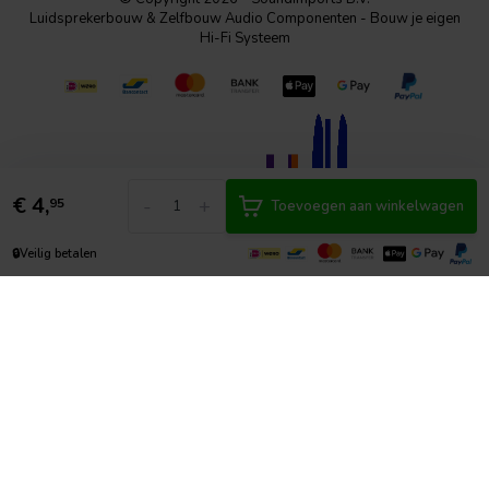
Luidsprekerbouw & Zelfbouw Audio Componenten - Bouw je eigen
Hi-Fi Systeem
€
4,
-
+
95
Toevoegen aan winkelwagen
🔒
Veilig betalen