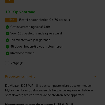
10+ Op voorraad
-5%
Bestel
4
voor slechts
€ 4,70
per stuk
Gratis verzending vanaf € 99
Voor 16u besteld, vandaag verstuurd
Ten minste twee jaar garantie
45 dagen bedenktijd voor retourneren
Klantbeoordeling:
Vergelijk
Productomschrijving
De Visaton K 28 WP - 8 is een compacte micro speaker met een
Mylar-membraan, gebalanceerde frequentierespons en heldere
spraakweergave voor zeer kleine elektronische apparaten.
Hoogtepunten van de Visaton K 28 WP - 8