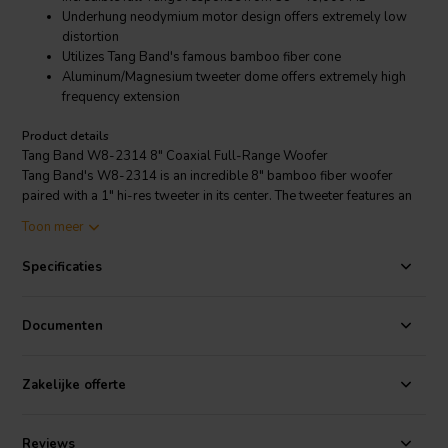
Underhung neodymium motor design offers extremely low
distortion
Utilizes Tang Band's famous bamboo fiber cone
Aluminum/Magnesium tweeter dome offers extremely high
frequency extension
Product details
Tang Band W8-2314 8" Coaxial Full-Range Woofer
Tang Band's W8-2314 is an incredible 8" bamboo fiber woofer
paired with a 1" hi-res tweeter in its center. The tweeter features an
aluminum and magnesium blended dome that plays up to 40,000
Toon meer
Hz! This coaxial will produce an extremely smooth response on and
off-axis while avoiding the phase and lobing issues associated with
Specificaties
standard 2-way designs.
Documenten
Zakelijke offerte
Reviews