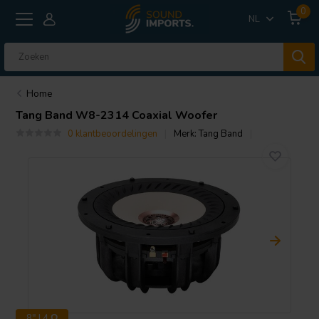
0
NL
Home
Tang Band
W8-2314 Coaxial Woofer
0 klantbeoordelingen
Merk:
Tang Band
8" | 4 Ω