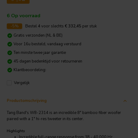
6 Op voorraad
-5%
Bestel
4
voor slechts
€ 332,45
per stuk
Gratis verzonden (NL & BE)
Voor 16u besteld, vandaag verstuurd
Ten minste twee jaar garantie
45 dagen bedenktijd voor retourneren
Klantbeoordeling:
Vergelijk
Productomschrijving
Tang Band's W8-2314 is an incredible 8" bamboo fiber woofer
paired with a 1" hi-res tweeter in its center.
Highlights
Incredible full-range response from 38 - 40,000 Hz