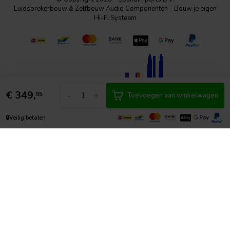
Luidsprekerbouw & Zelfbouw Audio Componenten - Bouw je eigen
Hi-Fi Systeem
€
349,
-
+
95
Toevoegen aan winkelwagen
🔒
Veilig betalen