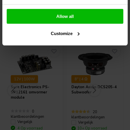
Allow all
Vaak samen gekocht
Customize
12V | 100W
8" | 4 Ω
Sure Electronics
PS-
Dayton Audio
DCS205-4
SP12161 omvormer
Subwoofer
module
0
20
klantbeoordelingen
klantbeoordelingen
Vergelijk
Vergelijk
4 Op voorraad
10+ Op voorraad