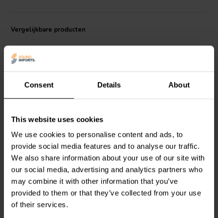
Vergelijkbare producten
Consent
Details
About
6.5" | 8 Ω
7" | 8 Ω
This website uses cookies
SEAS
Prestige
SEAS
Prestige
We use cookies to personalise content and ads, to
T18REX/XFC - H1353-
MR18REX/XF - H1699-
provide social media features and to analyse our traffic.
08/06 Coaxial Woofer
08/06 Coaxial Woofer
We also share information about your use of our site with
our social media, advertising and analytics partners who
4
0
klantbeoordelingen
klantbeoordelingen
may combine it with other information that you’ve
Vergelijk
Vergelijk
provided to them or that they’ve collected from your use
7 Op voorraad
2 Op voorraad
of their services.