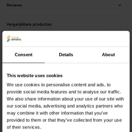
maakt een extern koellichaam bij het afspelen van muziek overbodig.
Reviews
De volledige versterker kan worden gevoed door een groot aantal
voedingen van 10 VDC tot 30 VDC. Als u een AC-adapter met 10 tot
30 VDC uitgang wilt gebruiken, zorg er dan voor dat de DC-stekker
Vergelijkbare producten
een 2,1 x 5,5 mm positieve punt heeft. Met de meegeleverde
schakelaar kan de versterking worden ingesteld op 20 dB, 26 dB, 32
dB of 36 dB. Deze kit bevat uitsluitend geperforeerde componenten,
die gemakkelijk in de voorgeboorde printplaat kunnen worden
gesoldeerd. Voeding niet inbegrepen. Afmetingen: 121,90 L × 91,40
Consent
Details
About
B × 1,60 H (±0,20) mm.
This website uses cookies
2 x 1 W | NEW
1 x 10 W | NEW
We use cookies to personalise content and ads, to
Sure Electronics
AA-
Sure Electronics
AA-
AK32111 stereo
AK11231 Mono
provide social media features and to analyse our traffic.
eindversterker kit
eindversterker kit
We also share information about your use of our site with
our social media, advertising and analytics partners who
1
1
may combine it with other information that you’ve
klantbeoordelingen
klantbeoordelingen
provided to them or that they’ve collected from your use
Vergelijk
Vergelijk
of their services.
5 Op voorraad
5 Op voorraad