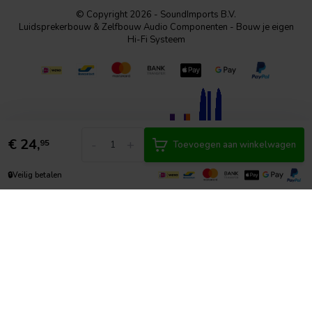
© Copyright 2026 - SoundImports B.V.
Luidsprekerbouw & Zelfbouw Audio Componenten - Bouw je eigen
Hi-Fi Systeem
€
24,
-
+
95
Toevoegen aan winkelwagen
🔒
Veilig betalen